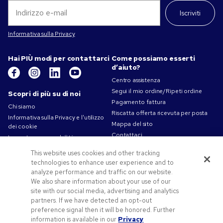
Iscriviti
Informativa sulla Privacy
Hai PIÙ modi per contattarci
Come possiamo esserti
d’aiuto?
Centro assistenza
Segui il mio ordine/Ripeti ordine
Scopri di più su di noi
Pagamento fattura
Chi siamo
Riscatta offerta ricevuta per posta
Informativa sulla Privacy e l'utilizzo
Mappa del sito
dei cookie
Contattaci
La nostra responsabilità
Termini d'uso
This website uses cookies and other tracking
Condizioni di vendita
technologies to enhance user experience and to
Lavorare in Pens.com
analyze performance and traffic on our website.
We also share information about your use of our
Offerte e risorse
site with our social media, advertising and analytics
partners. If we have detected an opt-out
Gadget personalizzati
preference signal then it will be honored. Further
Codici promozionali e coupon
information is available in our
Privacy
Spunti Grafici Personalizzazione