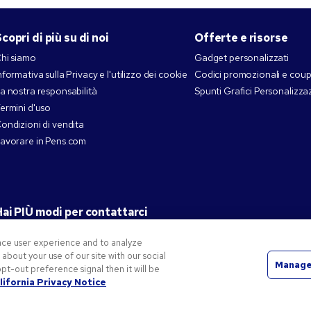
copri di più su di noi
Offerte e risorse
hi siamo
Gadget personalizzati
nformativa sulla Privacy e l'utilizzo dei cookie
Codici promozionali e cou
a nostra responsabilità
Spunti Grafici Personalizza
ermini d'uso
ondizioni di vendita
avorare in Pens.com
ai PIÙ modi per contattarci
nce user experience and to analyze
bout your use of our site with our social
Manage
pt-out preference signal then it will be
rati di proprietà di National Pen Company. Tutti gli altri marchi registrati sono di proprietà dei rispett
lifornia Privacy Notice