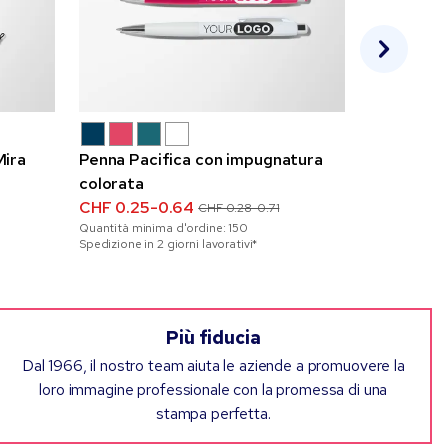
Mira
Penna Pacifica con impugnatura
Matita Ga
colorata
CHF 0.20-
Quantità mini
CHF 0.25-0.64
CHF 0.28-0.71
Quantità minima d'ordine:
150
Spedizione in 2 giorni lavorativi*
Più fiducia
Dal 1966, il nostro team aiuta le aziende a promuovere la
loro immagine professionale con la promessa di una
stampa perfetta.