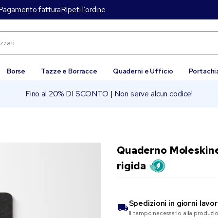
Pagamento fattura
Ripeti l’ordine
Borse
Tazze e Borracce
Quaderni e Ufficio
Portachi
Fino al 20% DI SCONTO | Non serve alcun codice!
Quaderno Moleskine®
rigida
Spedizioni in
giorni lavor
Il tempo necessario alla produzi