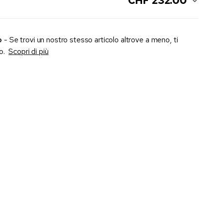
CHF 232.00
o
- Se trovi un nostro stesso articolo altrove a meno, ti
zo.
Scopri di più