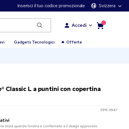
Inserisci il tuo codice promozionale
Svizzera
Accedi
avi
Gadgets Tecnologici
Offerte
 Classic L a puntini con copertina
PPR-11947
ativi
one inizia quando l’ordine è confermato e il design approvato.