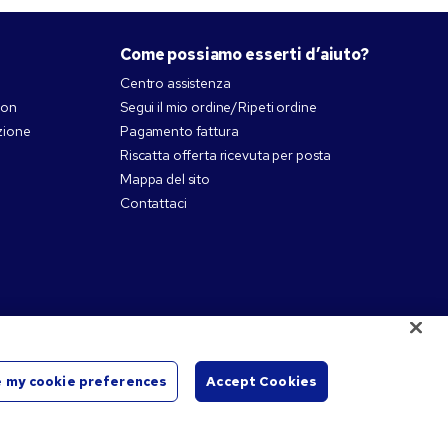
Come possiamo esserti d’aiuto?
Centro assistenza
pon
Segui il mio ordine/Ripeti ordine
zione
Pagamento fattura
Riscatta offerta ricevuta per posta
Mappa del sito
Contattaci
 my cookie preferences
Accept Cookies
ivi titolari.
Avvia
chat