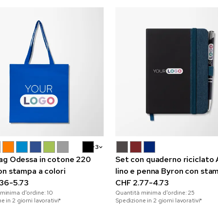
+3
ag Odessa in cotone 220
Set con quaderno riciclato 
on stampa a colori
lino e penna Byron con sta
36-5.73
colori
CHF 2.77-4.73
 minima d'ordine:
10
Quantità minima d'ordine:
25
 in 2 giorni lavorativi*
Spedizione in 2 giorni lavorativi*