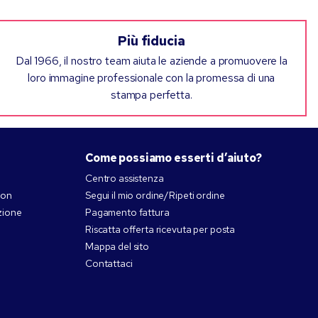
Più fiducia
Dal 1966, il nostro team aiuta le aziende a promuovere la
loro immagine professionale con la promessa di una
stampa perfetta.
Come possiamo esserti d’aiuto?
Centro assistenza
pon
Segui il mio ordine/Ripeti ordine
zione
Pagamento fattura
Riscatta offerta ricevuta per posta
Mappa del sito
Contattaci