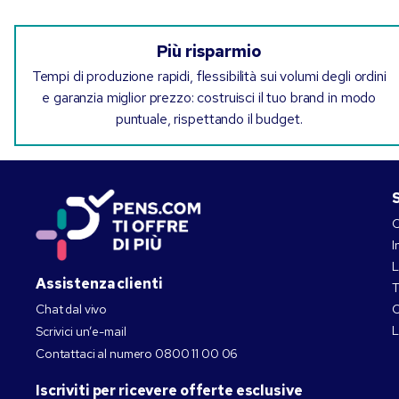
Più risparmio
Tempi di produzione rapidi, flessibilità sui volumi degli ordini
e garanzia miglior prezzo: costruisci il tuo brand in modo
puntuale, rispettando il budget.
S
C
I
L
Assistenza clienti
T
Chat dal vivo
C
L
Scrivici un’e-mail
Contattaci al numero
0800 11 00 06
Iscriviti per ricevere offerte esclusive