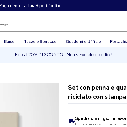
Pagamento fattura
Ripeti l’ordine
Borse
Tazze e Borracce
Quaderni e Ufficio
Portachi
Fino al 20% DI SCONTO | Non serve alcun codice!
Set con penna e qua
riciclato con stampa 
Spedizioni in
giorni lavor
Il tempo necessario alla produzi