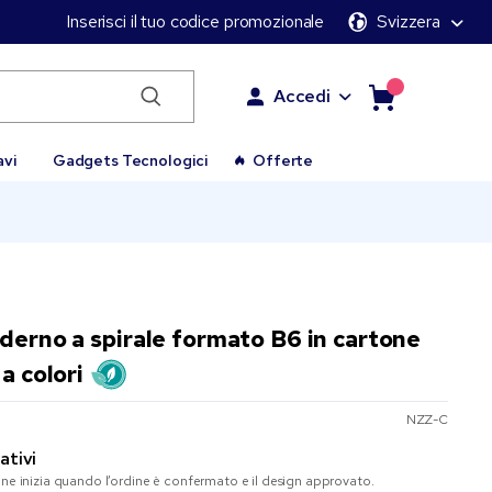
Inserisci il tuo codice promozionale
Svizzera
Accedi
avi
Gadgets Tecnologici
Offerte
derno a spirale formato B6 in cartone
a colori
NZZ-C
ativi
one inizia quando l’ordine è confermato e il design approvato.