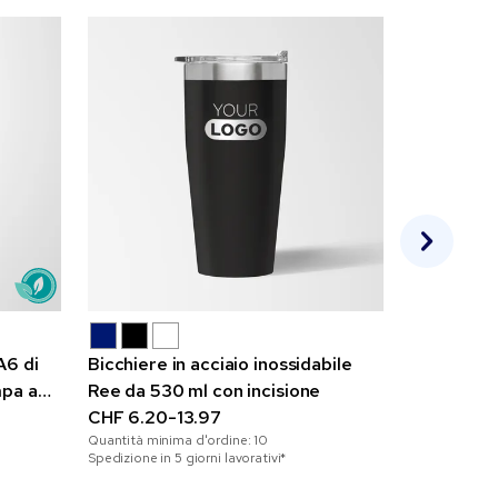
A6 di
Bicchiere in acciaio inossidabile
Taccuino 
mpa a
Ree da 530 ml con incisione
CHF 1.48-
Quantità mini
CHF 6.20-13.97
Spedizione in 2
Quantità minima d'ordine:
10
Spedizione in 5 giorni lavorativi*