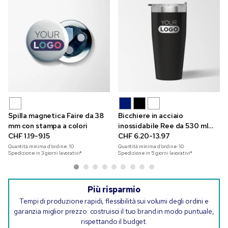
Spilla magnetica Faire da 38
Bicchiere in acciaio
mm con stampa a colori
inossidabile Ree da 530 ml
CHF 1.19-9.15
con incisione
CHF 6.20-13.97
Quantità minima d'ordine:
10
Quantità minima d'ordine:
10
Spedizione in 3 giorni lavorativi*
Spedizione in 5 giorni lavorativi*
Più risparmio
Tempi di produzione rapidi, flessibilità sui volumi degli ordini e
garanzia miglior prezzo: costruisci il tuo brand in modo puntuale,
rispettando il budget.