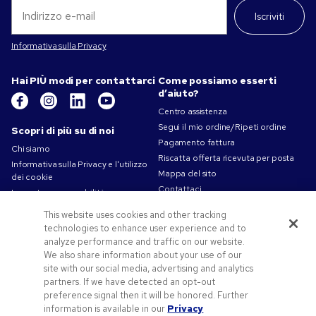
Iscriviti
Informativa sulla Privacy
Hai PIÙ modi per contattarci
Come possiamo esserti
d’aiuto?
Centro assistenza
Segui il mio ordine/Ripeti ordine
Scopri di più su di noi
Pagamento fattura
Chi siamo
Riscatta offerta ricevuta per posta
Informativa sulla Privacy e l'utilizzo
Mappa del sito
dei cookie
Contattaci
La nostra responsabilità
Termini d'uso
This website uses cookies and other tracking
Condizioni di vendita
technologies to enhance user experience and to
Lavorare in Pens.com
analyze performance and traffic on our website.
We also share information about your use of our
Offerte e risorse
site with our social media, advertising and analytics
partners. If we have detected an opt-out
Gadget personalizzati
preference signal then it will be honored. Further
Codici promozionali e coupon
information is available in our
Privacy
Spunti Grafici Personalizzazione