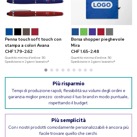
Penna touch soft touch con
Borsa shopper pieghevole
stampa a colori Avana
Mira
CHF 1.79-2.62
CHF 1.65-2.48
Quantità minima d'ordine:
50
Quantità minima d'ordine:
50
Spedizione in 2 giorni lavorativi*
Spedizione in 2 giorni lavorativi*
Più risparmio
Tempi di produzione rapidi, flessibilità sui volumi degli ordini e
garanzia miglior prezzo: costruisci il tuo brand in modo puntuale,
rispettando il budget.
Più semplicità
Con i nostri prodotti comodamente personalizzabili è ancora più
facile trovare quello che cerchi.