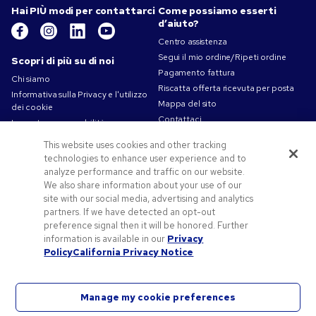
Hai PIÙ modi per contattarci
Come possiamo esserti
d’aiuto?
Centro assistenza
Segui il mio ordine/Ripeti ordine
Scopri di più su di noi
Pagamento fattura
Chi siamo
Riscatta offerta ricevuta per posta
Informativa sulla Privacy e l'utilizzo
Mappa del sito
dei cookie
Contattaci
La nostra responsabilità
Termini d'uso
This website uses cookies and other tracking
Condizioni di vendita
technologies to enhance user experience and to
Lavorare in Pens.com
analyze performance and traffic on our website.
We also share information about your use of our
Offerte e risorse
site with our social media, advertising and analytics
partners. If we have detected an opt-out
Gadget personalizzati
preference signal then it will be honored. Further
Codici promozionali e coupon
information is available in our
Privacy
Spunti Grafici Personalizzazione
Policy
California Privacy Notice
Manage my cookie preferences