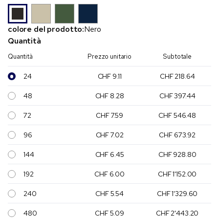
colore del prodotto:
Nero
Quantità
Quantità
Prezzo unitario
Subtotale
24
CHF 9.11
CHF 218.64
48
CHF 8.28
CHF 397.44
72
CHF 7.59
CHF 546.48
96
CHF 7.02
CHF 673.92
144
CHF 6.45
CHF 928.80
192
CHF 6.00
CHF 1'152.00
240
CHF 5.54
CHF 1'329.60
480
CHF 5.09
CHF 2'443.20