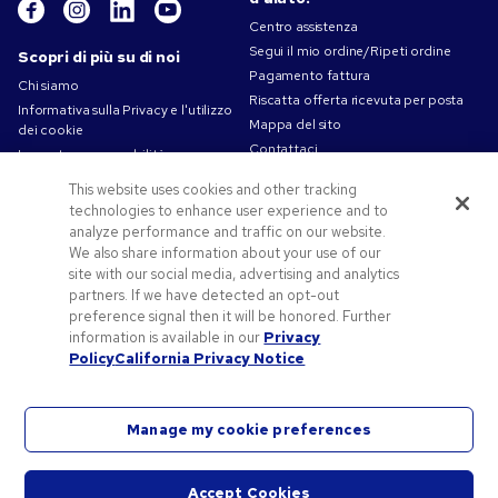
Centro assistenza
Segui il mio ordine/Ripeti ordine
Scopri di più su di noi
Pagamento fattura
Chi siamo
Riscatta offerta ricevuta per posta
Informativa sulla Privacy e l'utilizzo
Mappa del sito
dei cookie
Contattaci
La nostra responsabilità
Termini d'uso
This website uses cookies and other tracking
Condizioni di vendita
technologies to enhance user experience and to
Lavorare in Pens.com
analyze performance and traffic on our website.
We also share information about your use of our
Offerte e risorse
site with our social media, advertising and analytics
partners. If we have detected an opt-out
Gadget personalizzati
preference signal then it will be honored. Further
Codici promozionali e coupon
information is available in our
Privacy
Spunti Grafici Personalizzazione
Policy
California Privacy Notice
Manage my cookie preferences
©2026 National Pen Company. Tutti i diritti riservati. Pens.com e il suo logo sono marchi
Accept Cookies
registrati di proprietà di National Pen Company. Tutti gli altri marchi registrati sono di