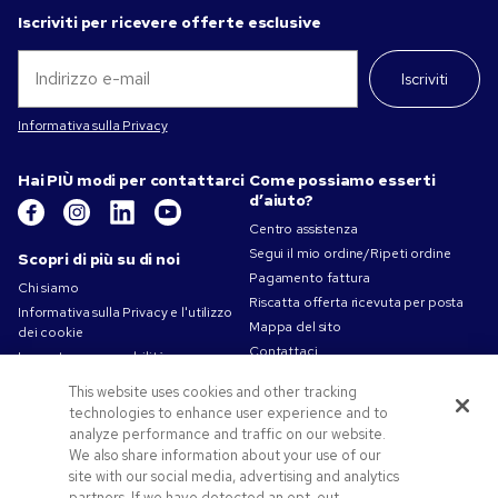
Iscriviti per ricevere offerte esclusive
Iscriviti
Informativa sulla Privacy
Hai PIÙ modi per contattarci
Come possiamo esserti
d’aiuto?
Centro assistenza
Segui il mio ordine/Ripeti ordine
Scopri di più su di noi
Pagamento fattura
Chi siamo
Riscatta offerta ricevuta per posta
Informativa sulla Privacy e l'utilizzo
Mappa del sito
dei cookie
Contattaci
La nostra responsabilità
Termini d'uso
This website uses cookies and other tracking
Condizioni di vendita
technologies to enhance user experience and to
Lavorare in Pens.com
analyze performance and traffic on our website.
We also share information about your use of our
Offerte e risorse
site with our social media, advertising and analytics
partners. If we have detected an opt-out
Gadget personalizzati