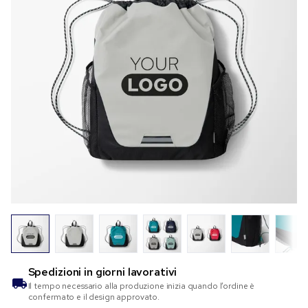
Spedizioni in
giorni lavorativi
Il tempo necessario alla produzione inizia quando l’ordine è
confermato e il design approvato.