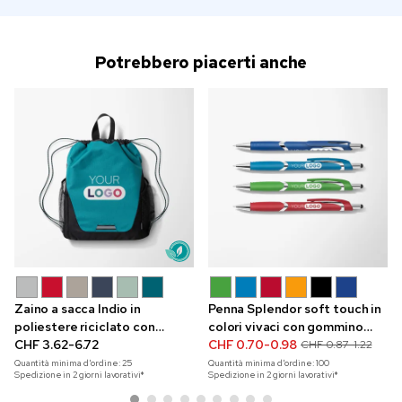
Potrebbero piacerti anche
Zaino a sacca Indio in
Penna Splendor soft touch in
poliestere riciclato con
colori vivaci con gommino
stampa a colori
CHF 3.62-6.72
touchscreen
CHF 0.70-0.98
CHF 0.87-1.22
Quantità minima d'ordine:
25
Quantità minima d'ordine:
100
Spedizione in 2 giorni lavorativi*
Spedizione in 2 giorni lavorativi*