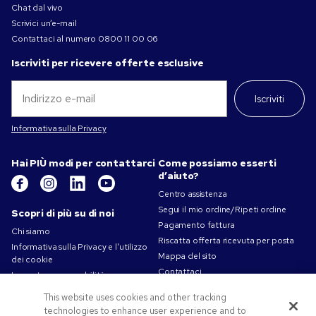
Chat dal vivo
Scrivici un’e-mail
Contattaci al numero
0800 11 00 06
Iscriviti per ricevere offerte esclusive
Iscriviti
Informativa sulla Privacy
Hai PIÙ modi per contattarci
Come possiamo esserti
d’aiuto?
Centro assistenza
Segui il mio ordine/Ripeti ordine
Scopri di più su di noi
Pagamento fattura
Chi siamo
Riscatta offerta ricevuta per posta
Informativa sulla Privacy e l'utilizzo
Mappa del sito
dei cookie
Contattaci
La nostra responsabilità
Termini d'uso
This website uses cookies and other tracking
Condizioni di vendita
technologies to enhance user experience and to