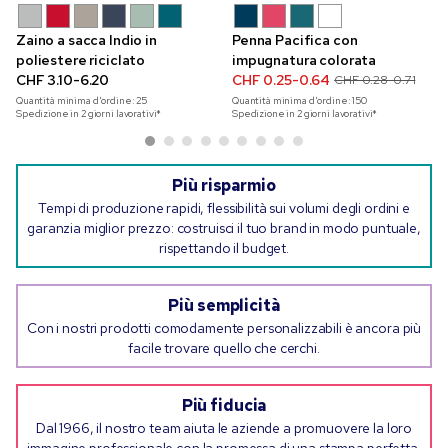
Zaino a sacca Indio in
Penna Pacifica con
poliestere riciclato
impugnatura colorata
CHF 3.10-6.20
CHF 0.25-0.64
CHF 0.28-0.71
Quantità minima d'ordine:
25
Quantità minima d'ordine:
150
Spedizione in 2 giorni lavorativi*
Spedizione in 2 giorni lavorativi*
Più risparmio
Tempi di produzione rapidi, flessibilità sui volumi degli ordini e
garanzia miglior prezzo: costruisci il tuo brand in modo puntuale,
rispettando il budget.
Più semplicità
Con i nostri prodotti comodamente personalizzabili è ancora più
facile trovare quello che cerchi.
Più fiducia
Dal 1966, il nostro team aiuta le aziende a promuovere la loro