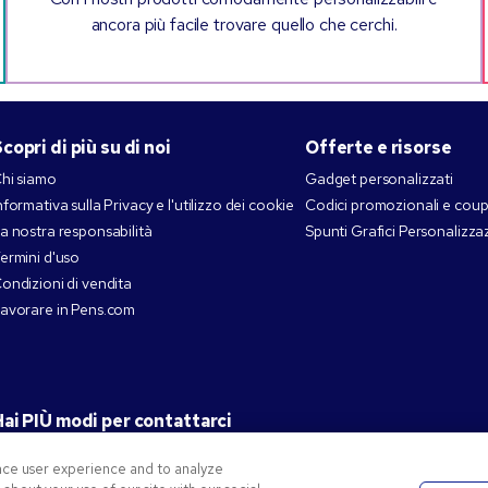
ancora più facile trovare quello che cerchi.
copri di più su di noi
Offerte e risorse
hi siamo
Gadget personalizzati
nformativa sulla Privacy e l'utilizzo dei cookie
Codici promozionali e cou
a nostra responsabilità
Spunti Grafici Personalizza
ermini d'uso
ondizioni di vendita
avorare in Pens.com
ai PIÙ modi per contattarci
nce user experience and to analyze