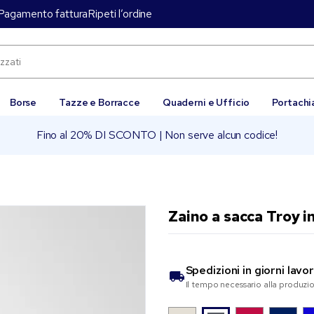
Pagamento fattura
Ripeti l’ordine
Borse
Tazze e Borracce
Quaderni e Ufficio
Portachi
Fino al 20% DI SCONTO | Non serve alcun codice!
Zaino a sacca Troy i
Spedizioni in
giorni lavor
Il tempo necessario alla produzi