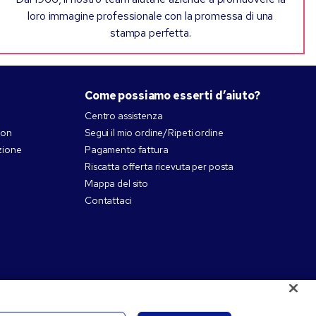
loro immagine professionale con la promessa di una
stampa perfetta.
Come possiamo esserti d’aiuto?
Centro assistenza
pon
Segui il mio ordine/Ripeti ordine
zione
Pagamento fattura
Riscatta offerta ricevuta per posta
Mappa del sito
Contattaci