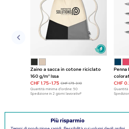
Zaino a sacca in cotone riciclato
Penna 
160 g/m² Issa
colora
CHF 1.75-1.75
CHF 0
CHF 1.75-3.10
Quantità minima d'ordine:
50
Quantità
Spedizione in 2 giorni lavorativi*
Spedizione
Più risparmio
Tempi di produzione rapidi, flessibilità sui volumi degli ordini