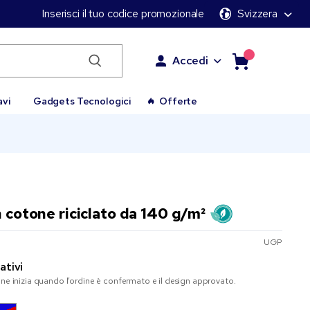
Inserisci il tuo codice promozionale
Svizzera
Accedi
avi
Gadgets Tecnologici
Offerte
n cotone riciclato da 140 g/m²
UGP
ativi
one inizia quando l’ordine è confermato e il design approvato.