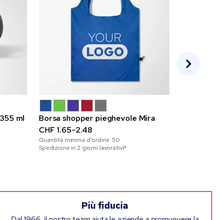
 355 ml
Borsa shopper pieghevole Mira
Zaino a sa
CHF 1.65-2.48
CHF 1.65-
Quantità minima d'ordine:
50
Quantità mini
Spedizione in 2 giorni lavorativi*
Spedizione in 2
Più fiducia
Dal 1966, il nostro team aiuta le aziende a promuovere la