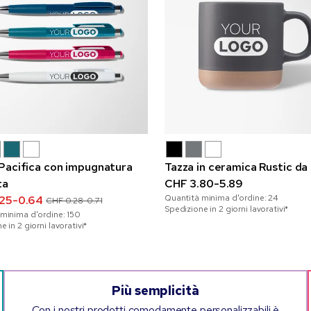
Pacifica con impugnatura
Tazza in ceramica Rustic da
ta
CHF 3.80-5.89
Quantità minima d'ordine:
24
.25-0.64
CHF 0.28-0.71
Spedizione in 2 giorni lavorativi*
 minima d'ordine:
150
 in 2 giorni lavorativi*
Più semplicità
Con i nostri prodotti comodamente personalizzabili è