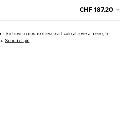
CHF 187.20
o
- Se trovi un nostro stesso articolo altrove a meno, ti
zo.
Scopri di più