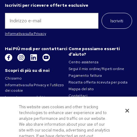
Iscriviti per ricevere offerte esclusive
Iscriviti
Informativa sulla Privacy
Hai PIÙ modi per contattarci
Come possiamo esserti
d’aiuto?
Centro assistenza
Segui il mio ordine/Ripeti ordine
Scopri di più su di noi
Pagamento fattura
Chi siamo
Riscatta offerta ricevuta per posta
Informativa sulla Privacy e l'utilizzo
Mappa del sito
dei cookie
Contattaci
La nostra responsabilità
Termini d'uso
This website uses cookies and other tracking
Condizioni di vendita
technologies to enhance user experience and to
Lavorare in Pens.com
analyze performance and traffic on our website.
We also share information about your use of our
Offerte e risorse
site with our social media, advertising and analytics
partners. If we have detected an opt-out
Gadget personalizzati