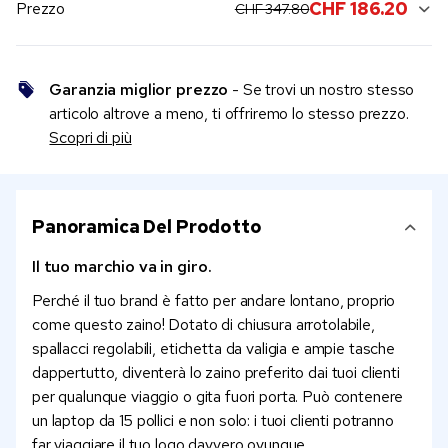
original price:
current sale price:
CHF 186.20
Prezzo
CHF 347.80
Garanzia miglior prezzo
- Se trovi un nostro stesso
articolo altrove a meno, ti offriremo lo stesso prezzo.
Scopri di più
Panoramica Del Prodotto
Il tuo marchio va in giro.
Perché il tuo brand è fatto per andare lontano, proprio
come questo zaino! Dotato di chiusura arrotolabile,
spallacci regolabili, etichetta da valigia e ampie tasche
dappertutto, diventerà lo zaino preferito dai tuoi clienti
per qualunque viaggio o gita fuori porta. Può contenere
un laptop da 15 pollici e non solo: i tuoi clienti potranno
far viaggiare il tuo logo davvero ovunque.