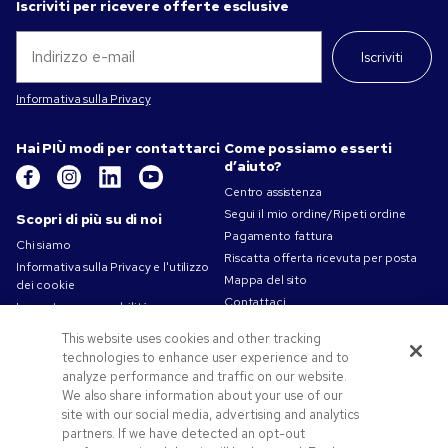
Iscriviti per ricevere offerte esclusive
Iscriviti
Informativa sulla Privacy
Hai PIÙ modi per contattarci
Come possiamo esserti
d’aiuto?
Centro assistenza
Segui il mio ordine/Ripeti ordine
Scopri di più su di noi
Pagamento fattura
Chi siamo
Riscatta offerta ricevuta per posta
Informativa sulla Privacy e l'utilizzo
Mappa del sito
dei cookie
Contattaci
La nostra responsabilità
Termini d'uso
This website uses cookies and other tracking
Condizioni di vendita
technologies to enhance user experience and to
Lavorare in Pens.com
analyze performance and traffic on our website.
We also share information about your use of our
Offerte e risorse
site with our social media, advertising and analytics
partners. If we have detected an opt-out
Gadget personalizzati