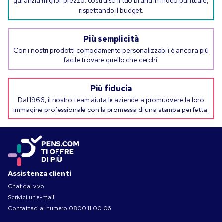
garanzia miglior prezzo: costruisci il tuo brand in modo puntuale,
rispettando il budget.
Più semplicità
Con i nostri prodotti comodamente personalizzabili è ancora più
facile trovare quello che cerchi.
Più fiducia
Dal 1966, il nostro team aiuta le aziende a promuovere la loro
immagine professionale con la promessa di una stampa perfetta.
Assistenza clienti
Chat dal vivo
Scrivici un’e-mail
Contattaci al numero
0800 11 00 06