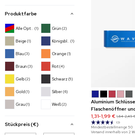
Produktfarbe
Alle Optionen
Grün
(1)
(2)
Beige
Königsblau
(1)
(1)
Blau
Orange
(3)
(1)
Braun
Rot
(3)
(4)
Gelb
Schwarz
(2)
(5)
Gold
Silber
(1)
(6)
Aluminium Schlüsse
Grau
Weiß
(1)
(2)
Flaschenöffner un
1,31-1,99 €
1,64-2,49 
109
Stückpreis (€)
Mindestbestellmenge
50
Versand innerhalb von 2 