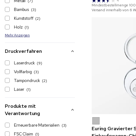
Metall
(7)
4
Mindestbestellmenge
100
Bambus
(3)
Versand innerhalb von 6 
Kunststoff
(2)
Holz
(1)
Mehr Anzeigen
Druckverfahren
Laserdruck
(9)
Vollfarbig
(3)
Tampondruck
(2)
Laser
(1)
Produkte mit
Verantwortung
Erneuerbare Materialien
(3)
Euring Gravierter 
FSC Claim
(1)
Einkaufswagen-Ch