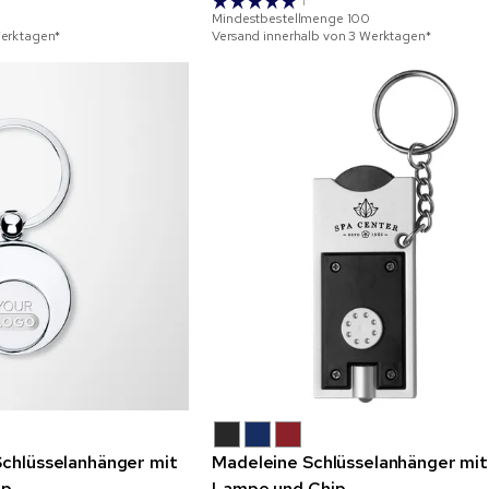
1
Mindestbestellmenge
100
Werktagen*
Versand innerhalb von 3 Werktagen*
Schlüsselanhänger mit
Madeleine Schlüsselanhänger mi
ip
Lampe und Chip