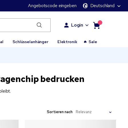
Angebotscode eingeben
Deutschland
Login
al
Schlüsselanhänger
Elektronik
Sale
wagenchip bedrucken
bleibt.
Sortieren nach