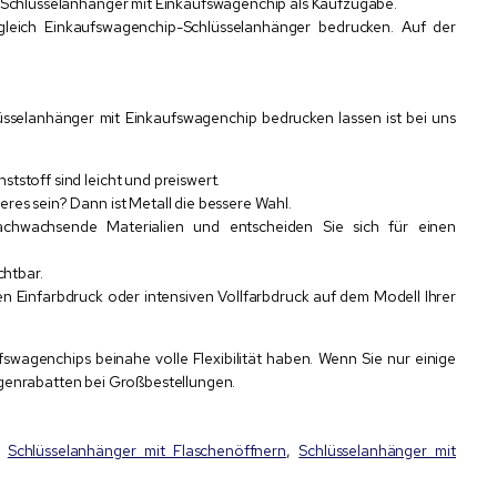
e Schlüsselanhänger mit Einkaufswagenchip als Kaufzugabe.
eich Einkaufswagenchip-Schlüsselanhänger bedrucken. Auf der
selanhänger mit Einkaufswagenchip bedrucken lassen ist bei uns
stoff sind leicht und preiswert.
res sein? Dann ist Metall die bessere Wahl.
chwachsende Materialien und entscheiden Sie sich für einen
chtbar.
n Einfarbdruck oder intensiven Vollfarbdruck auf dem Modell Ihrer
fswagenchips beinahe volle Flexibilität haben. Wenn Sie nur einige
ngenrabatten bei Großbestellungen.
h
Schlüsselanhänger mit Flaschenöffnern
,
Schlüsselanhänger mit