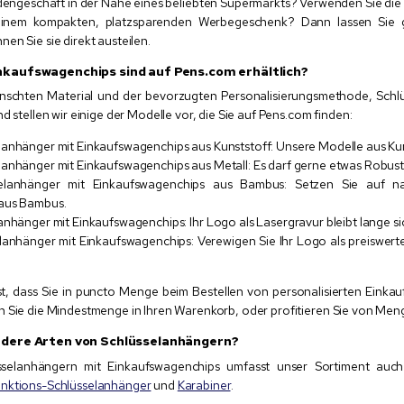
adengeschäft in der Nähe eines beliebten Supermarkts? Verwenden Sie di
inem kompakten, platzsparenden Werbegeschenk? Dann lassen Sie gl
en Sie sie direkt austeilen.
nkaufswagenchips sind auf Pens.com erhältlich?
chten Material und der bevorzugten Personalisierungsmethode, Schlüs
d stellen wir einige der Modelle vor, die Sie auf Pens.com finden:
anhänger mit Einkaufswagenchips aus Kunststoff: Unsere Modelle aus Kunst
anhänger mit Einkaufswagenchips aus Metall: Es darf gerne etwas Robuste
elanhänger mit Einkaufswagenchips aus Bambus: Setzen Sie auf na
aus Bambus.
anhänger mit Einkaufswagenchips: Ihr Logo als Lasergravur bleibt lange si
anhänger mit Einkaufswagenchips: Verewigen Sie Ihr Logo als preiswerte
st, dass Sie in puncto Menge beim Bestellen von personalisierten Einkau
n Sie die Mindestmenge in Ihren Warenkorb, oder profitieren Sie von Me
ndere Arten von Schlüsselanhängern?
selanhängern mit Einkaufswagenchips umfasst unser Sortiment auc
unktions-Schlüsselanhänger
und
Karabiner
.