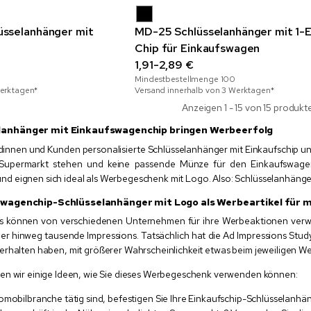
sselanhänger mit
MD-25 Schlüsselanhänger mit 1-
Chip für Einkaufswagen
1,91-2,89 €
Mindestbestellmenge
100
Werktagen*
Versand innerhalb von 3 Werktagen*
Anzeigen 1 - 15 von 15 produkt
lanhänger mit Einkaufswagenchip bringen Werbeerfolg
innen und Kunden personalisierte Schlüsselanhänger mit Einkaufschip und 
Supermarkt stehen und keine passende Münze für den Einkaufswagen 
 eignen sich ideal als Werbegeschenk mit Logo. Also: Schlüsselanhänger
swagenchip-Schlüsselanhänger mit Logo als Werbeartikel für
ps können von verschiedenen Unternehmen für ihre Werbeaktionen verwe
r hinweg tausende Impressions. Tatsächlich hat die Ad Impressions Stu
erhalten haben, mit größerer Wahrscheinlichkeit etwas beim jeweiligen W
en wir einige Ideen, wie Sie dieses Werbegeschenk verwenden können:
omobilbranche tätig sind, befestigen Sie Ihre Einkaufschip-Schlüsselanhä