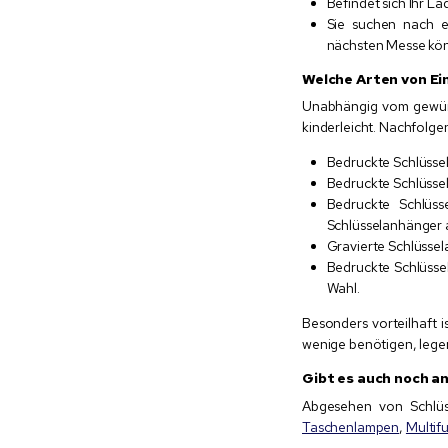
Befindet sich Ihr L
Sie suchen nach e
nächsten Messe könn
Welche Arten von Ei
Unabhängig vom gewüns
kinderleicht. Nachfolgen
Bedruckte Schlüssel
Bedruckte Schlüssel
Bedruckte Schlüss
Schlüsselanhänger 
Gravierte Schlüssel
Bedruckte Schlüssel
Wahl.
Besonders vorteilhaft i
wenige benötigen, lege
Gibt es auch noch a
Abgesehen von Schlüs
Taschenlampen
,
Multif