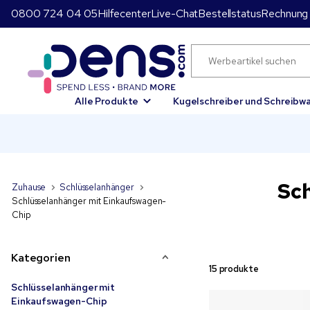
0800 724 04 05
Hilfecenter
Live-Chat
Bestellstatus
Rechnung 
Alle Produkte
Kugelschreiber und Schreibw
Sc
Zuhause
Schlüsselanhänger
Schlüsselanhänger mit Einkaufswagen-
Chip
Kategorien
15 produkte
Schlüsselanhänger mit
Einkaufswagen-Chip