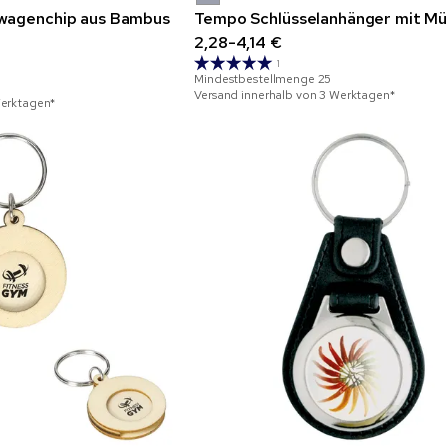
wagenchip aus Bambus
Tempo Schlüsselanhänger mit Mü
2,28-4,14 €
1
Mindestbestellmenge
25
Versand innerhalb von 3 Werktagen*
Werktagen*