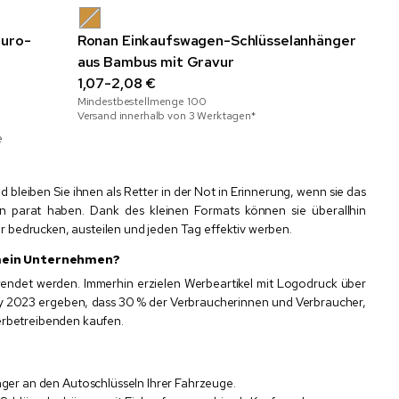
Euro-
Ronan Einkaufswagen-Schlüsselanhänger
aus Bambus mit Gravur
1,07-2,08 €
Mindestbestellmenge
100
Versand innerhalb von 3 Werktagen*
e
bleiben Sie ihnen als Retter in der Not in Erinnerung, wenn sie das
parat haben. Dank des kleinen Formats können sie überallhin
 bedrucken, austeilen und jeden Tag effektiv werben.
 mein Unternehmen?
ndet werden. Immerhin erzielen Werbeartikel mit Logodruck über
dy 2023 ergeben, dass 30 % der Verbraucherinnen und Verbraucher,
erbetreibenden kaufen.
nger an den Autoschlüsseln Ihrer Fahrzeuge.