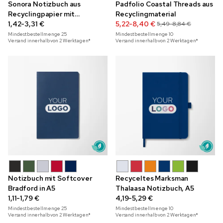
Sonora Notizbuch aus
Padfolio Coastal Threads aus
Recyclingpapier mit
Recyclingmaterial
Kugelschreiber
1,42-3,31 €
5,22-8,40 €
5,49-8,84 €
Mindestbestellmenge
25
Mindestbestellmenge
10
Versand innerhalb von 2 Werktagen*
Versand innerhalb von 2 Werktagen*
Notizbuch mit Softcover
Recyceltes Marksman
Bradford in A5
Thalaasa Notizbuch, A5
1,11-1,79 €
4,19-5,29 €
Mindestbestellmenge
25
Mindestbestellmenge
10
Versand innerhalb von 2 Werktagen*
Versand innerhalb von 2 Werktagen*