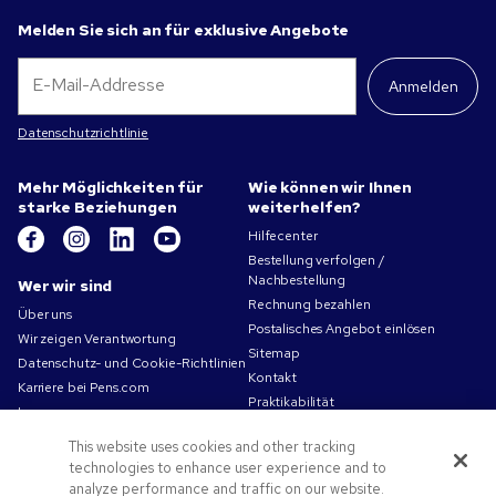
Melden Sie sich an für exklusive Angebote
Anmelden
Datenschutzrichtlinie
Mehr Möglichkeiten für
Wie können wir Ihnen
starke Beziehungen
weiterhelfen?
Hilfecenter
Bestellung verfolgen /
Nachbestellung
Wer wir sind
Rechnung bezahlen
Über uns
Postalisches Angebot einlösen
Wir zeigen Verantwortung
Sitemap
Datenschutz- und Cookie-Richtlinien
Kontakt
Karriere bei Pens.com
Praktikabilität
Impressum
Nutzungsbedingungen
This website uses cookies and other tracking
Verkaufsbedingungen
technologies to enhance user experience and to
analyze performance and traffic on our website.