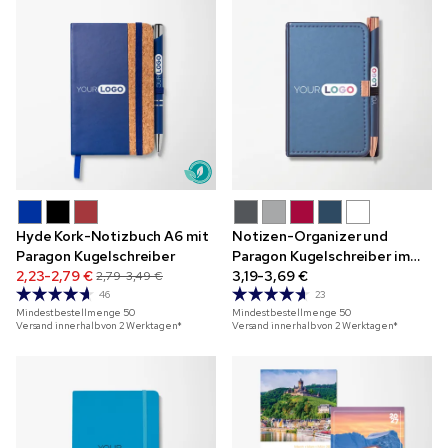
Hyde Kork-Notizbuch A6 mit
Notizen-Organizer und
Paragon Kugelschreiber
Paragon Kugelschreiber im
2,23-2,79 €
Set mit Akzenten in
3,19-3,69 €
2,79-3,49 €
Roségold mit Vollfarbdruck
46
23
Mindestbestellmenge
50
Mindestbestellmenge
50
Versand innerhalb von 2 Werktagen*
Versand innerhalb von 2 Werktagen*