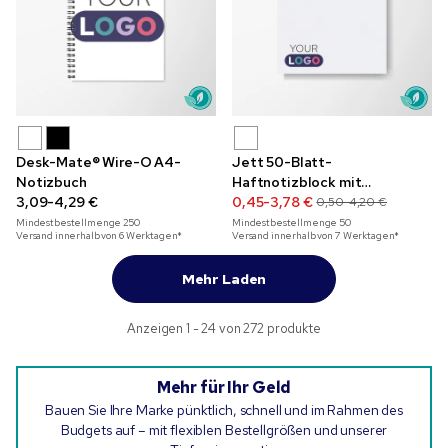
Desk-Mate® Wire-O A4-
Jett 50-Blatt-
Notizbuch
Haftnotizblock mit
3,09-4,29 €
Vollfarbdruck, 72 x 72 mm
0,45-3,78 €
0,50-4,20 €
Mindestbestellmenge
250
Mindestbestellmenge
50
Versand innerhalb von 6 Werktagen*
Versand innerhalb von 7 Werktagen*
Mehr Laden
Anzeigen 1 - 24 von 272 produkte
Mehr für Ihr Geld
Bauen Sie Ihre Marke pünktlich, schnell und im Rahmen des
Budgets auf – mit flexiblen Bestellgrößen und unserer