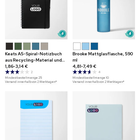
Keats A5-Spiral-Notizbuch
Brooke Mattglasflasche, 590
aus Recycling-Material und
ml
Kugelschreiber im Set
1,86-3,14 €
4,81-7,49 €
2
4
Mindestbestellmenge
25
Mindestbestellmenge
10
Versand innerhalb von 2 Werktagen*
Versand innerhalb von 2 Werktagen*