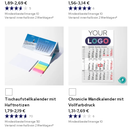
1,89-2,69 €
1,56-3,14 €
5
6
Mindestbestellmenge
10
Mindestbestellmenge
10
Versand innerhalb von 2 Werktagen*
Versand innerhalb von 2 Werktagen*
Tischaufstellkalender mit
Chronicle Wandkalender mit
Haftnotizen
Vollfarbdruck
1,79-2,19 €
1,31-7,69 €
70
6
Mindestbestellmenge
50
Mindestbestellmenge
10
Versand innerhalb von 2 Werktagen*