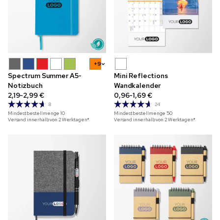
+9
Spectrum Summer A5-
Mini Reflections
Notizbuch
Wandkalender
2,19-2,99 €
0,96-1,69 €
8
24
Mindestbestellmenge
10
Mindestbestellmenge
50
Versand innerhalb von 2 Werktagen*
Versand innerhalb von 2 Werktagen*