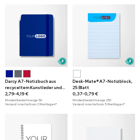
Darcy A7-Notizbuch aus
Desk-Mate® A7-Notizblock,
recyceltem Kunstleder und
25 Blatt
Gelschreiber im Set
2,79-4,19 €
0,37-0,79 €
Mindestbestellmenge
50
Mindestbestellmenge
250
Versand innerhalb von 2 Werktagen*
Versand innerhalb von 5 Werktagen*