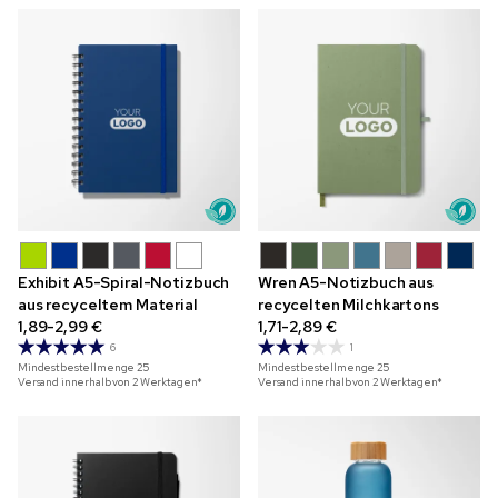
Exhibit A5-Spiral-Notizbuch
Wren A5-Notizbuch aus
aus recyceltem Material
recycelten Milchkartons
1,89-2,99 €
1,71-2,89 €
6
1
Mindestbestellmenge
25
Mindestbestellmenge
25
Versand innerhalb von 2 Werktagen*
Versand innerhalb von 2 Werktagen*