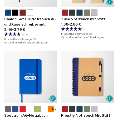
Charon Set aus Notizbuch A6
Zuse Notizbuch mit Stift
und Kugelschreiber mit
1,38-2,88 €
Vollfarbdruck
2,46-3,79 €
7
Mindestbestellmenge
10
4
Versand innerhalb von 2 Werktagen*
Mindestbestellmenge
50
Versand innerhalb von 2 Werktagen*
+6
Spectrum A6-Notizbuch
Priestly Notizbuch Mit Stift