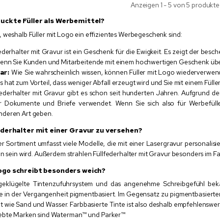
Anzeigen 1 - 5 von 5 produkte
ruckte Füller als Werbemittel?
 weshalb Füller mit Logo ein effizientes Werbegeschenk sind:
ederhalter mit Gravur ist ein Geschenk für die Ewigkeit. Es zeigt der besch
wenn Sie Kunden und Mitarbeitende mit einem hochwertigen Geschenk üb
ar:
Wie Sie wahrscheinlich wissen, können Füller mit Logo wiederverwen
hat zum Vorteil, dass weniger Abfall erzeugt wird und Sie mit einem Fülle
ederhalter mit Gravur gibt es schon seit hunderten Jahren. Aufgrund d
r Dokumente und Briefe verwendet. Wenn Sie sich also für Werbefülle
deren Art geben.
federhalter mit einer Gravur zu versehen?
er Sortiment umfasst viele Modelle, die mit einer Lasergravur personalis
en sein wird. Außerdem strahlen Füllfederhalter mit Gravur besonders im F
Logo schreibt besonders weich?
usgeklügelte Tintenzufuhrsystem und das angenehme Schreibgefühl beka
ie in der Vergangenheit pigmentbasiert. Im Gegensatz zu pigmentbasierter
t wie Sand und Wasser. Farbbasierte Tinte ist also deshalb empfehlenswert
iebte Marken sind Waterman™ und Parker™