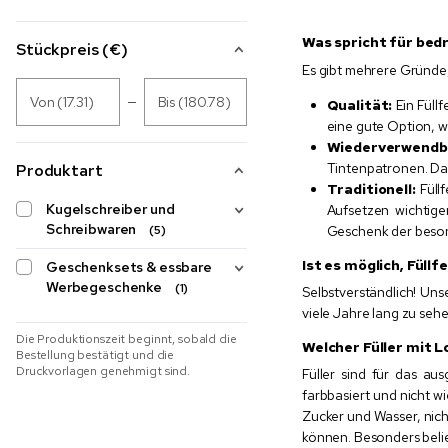
Was spricht für bed
Stückpreis (€)
Es gibt mehrere Gründe,
Von (17.31)
Bis (180.78)
Qualität:
Ein Füllf
eine gute Option, 
Wiederverwendb
Tintenpatronen. Das 
Produktart
Traditionell:
Füllf
Kugelschreiber und
Aufsetzen wichtige
Schreibwaren
Geschenk der beson
(5)
Ist es möglich, Füll
Geschenksets & essbare
Werbegeschenke
(1)
Selbstverständlich! Uns
viele Jahre lang zu seh
Die Produktionszeit beginnt, sobald die
Welcher Füller mit 
Bestellung bestätigt und die
Druckvorlagen genehmigt sind.
Füller sind für das a
farbbasiert und nicht w
Zucker und Wasser, nich
können. Besonders bel