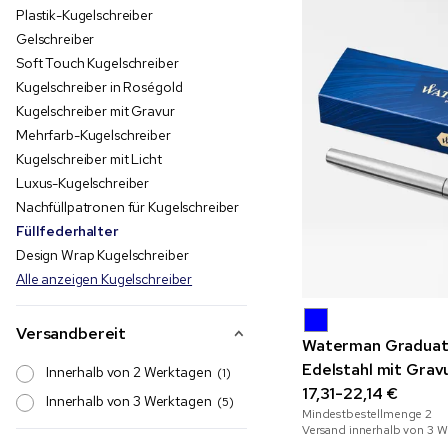
Plastik-Kugelschreiber
Gelschreiber
Soft Touch Kugelschreiber
Kugelschreiber in Roségold
Kugelschreiber mit Gravur
Mehrfarb-Kugelschreiber
Kugelschreiber mit Licht
Luxus-Kugelschreiber
Nachfüllpatronen für Kugelschreiber
Füllfederhalter
Design Wrap Kugelschreiber
Alle anzeigen Kugelschreiber
Versandbereit
Waterman Graduate
Edelstahl mit Grav
Innerhalb von 2 Werktagen
(1)
17,31-22,14 €
Innerhalb von 3 Werktagen
(5)
Mindestbestellmenge
2
Versand innerhalb von 3 