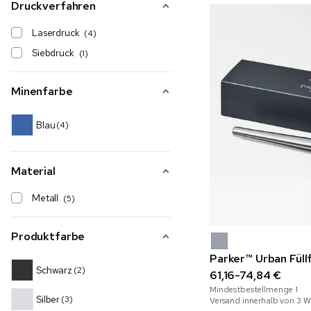
Druckverfahren
Laserdruck
(4)
Siebdruck
(1)
Minenfarbe
Blau
(4)
Material
Metall
(5)
Produktfarbe
Parker™ Urban Füll
Schwarz
(2)
61,16-74,84 €
Mindestbestellmenge
1
Silber
(3)
Versand innerhalb von 3 