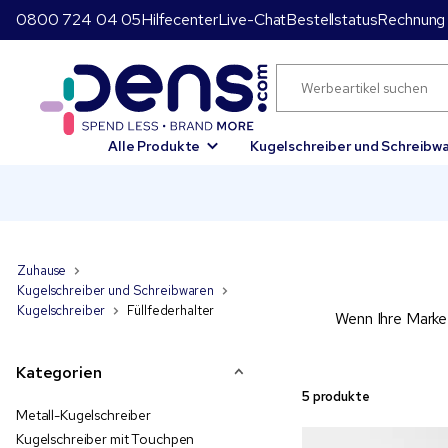
0800 724 04 05
Hilfecenter
Live-Chat
Bestellstatus
Rechnung 
Alle Produkte
Kugelschreiber und Schreibw
Zuhause
Kugelschreiber und Schreibwaren
Kugelschreiber
Füllfederhalter
Wenn Ihre Marke 
Kategorien
5 produkte
Metall-Kugelschreiber
Kugelschreiber mit Touchpen