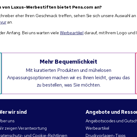
n von Luxus-Werbestiften bietet Pens.com an?
hreiber eher Ihren Geschmack treffen, sehen Sie sich unsere Auswahl a
avur
an.
 der Anfang. Bei uns warten viele
Werbeartikel
darauf, mit Ihrem Logo und I
Mehr Bequemlichkeit
Mit kuratierten Produkten und mühelosen
Anpassungsoptionen machen wir es Ihnen leicht, genau das
zu bestellen, was Sie möchten.
Wer wir sind
Angebote und Resso
ber uns
Angebotscodes und Gutsc
ir zeigen Verantwortung
Werbeartikel
atenschutz- und Cookie-Richtlinien
Druckvorlagen-Tipps