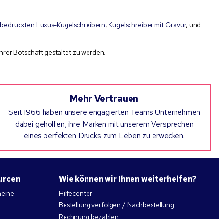
n
bedruckten Luxus-Kugelschreibern
,
Kugelschreiber mit Gravur
, und
hrer Botschaft gestaltet zu werden.
Mehr Vertrauen
Seit 1966 haben unsere engagierten Teams Unternehmen
dabei geholfen, ihre Marken mit unserem Versprechen
eines perfekten Drucks zum Leben zu erwecken.
urcen
Wie können wir Ihnen weiterhelfen?
heine
Hilfecenter
Bestellung verfolgen / Nachbestellung
Rechnung bezahlen