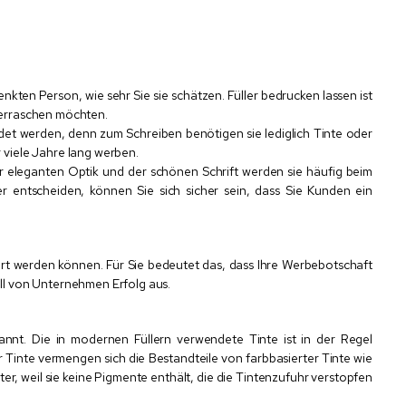
enkten Person, wie sehr Sie sie schätzen. Füller bedrucken lassen ist
erraschen möchten.
det werden, denn zum Schreiben benötigen sie lediglich Tinte oder
r viele Jahre lang werben.
er eleganten Optik und der schönen Schrift werden sie häufig beim
r entscheiden, können Sie sich sicher sein, dass Sie Kunden ein
iert werden können. Für Sie bedeutet das, dass Ihre Werbebotschaft
all von Unternehmen Erfolg aus.
nnt. Die in modernen Füllern verwendete Tinte ist in der Regel
 Tinte vermengen sich die Bestandteile von farbbasierter Tinte wie
er, weil sie keine Pigmente enthält, die die Tintenzufuhr verstopfen