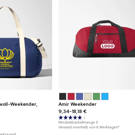
woll-Weekender,
Amir Weekender
9,34-18,18 €
2
Mindestbestellmenge
5
Versand innerhalb von 6 Werktagen*
Werktagen*