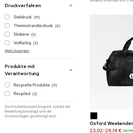
Versand innerhalb von 2 
Druckverfahren
Siebdruck
(15)
Thermotransferdruck
(6)
Stickerei
(3)
Vollfarbig
(3)
Mehr Anzeigen
Produkte mit
Verantwortung
Recycelte Produkte
(9)
Recycled
(2)
Die Produktionszeit beginnt, sobald die
Bestellung bestätigt und die
Druckvorlagen genehmigt sind.
Oxford Weekender
23,02-29,14 €
28,78