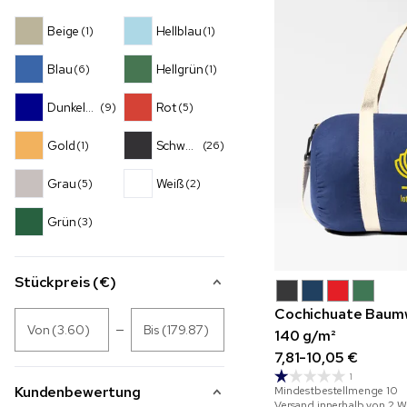
Beige
Hellblau
(1)
(1)
Blau
Hellgrün
(6)
(1)
Dunkelblau
Rot
(9)
(5)
Gold
Schwarz
(1)
(26)
Grau
Weiß
(5)
(2)
Grün
(3)
Stückpreis (€)
Cochichuate Baum
Von (3.60)
Bis (179.87)
140 g/m²
7,81-10,05 €
1
Kundenbewertung
Mindestbestellmenge
10
Versand innerhalb von 2 