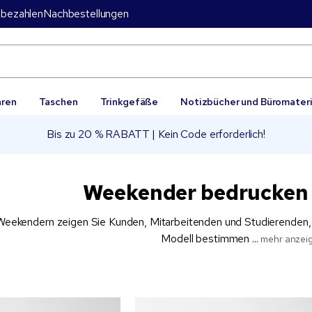
bezahlen
Nachbestellungen
aren
Taschen
Trinkgefäße
Notizbücher und Büromateri
Bis zu 20 % RABATT | Kein Code erforderlich!
Weekender bedrucken 
eekendern zeigen Sie Kunden, Mitarbeitenden und Studierenden, w
Modell bestimmen ...
mehr anzei