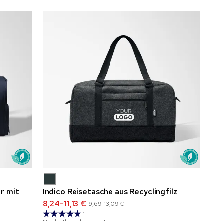
r mit
Indico Reisetasche aus Recyclingfilz
8,24-11,13 €
9,69-13,09 €
1