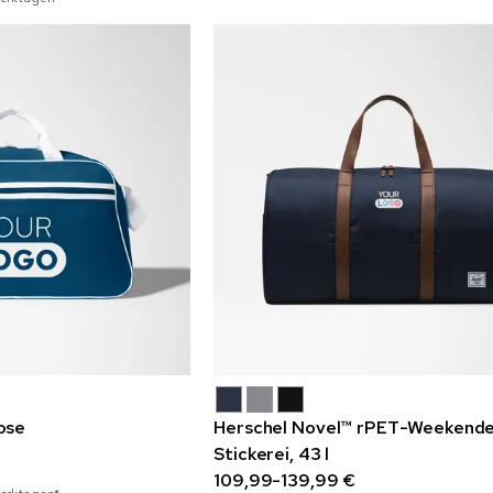
ose
Herschel Novel™ rPET-Weekende
Stickerei, 43 l
109,99-139,99 €