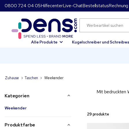
0800 724 04 05
Hilfecenter
Live-Chat
Bestellstatus
Rechnung 
Alle Produkte
Kugelschreiber und Schreibw
Zuhause
Taschen
Weekender
Mit bedruckten W
Kategorien
Weekender
29 produkte
Produktfarbe