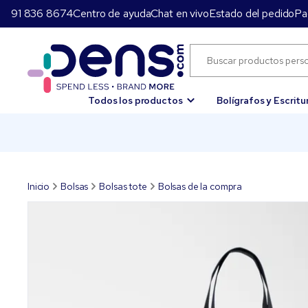
91 836 8674
Centro de ayuda
Chat en vivo
Estado del pedido
Pa
Todos los productos
Bolígrafos y Escritu
Inicio
Bolsas
Bolsas tote
Bolsas de la compra