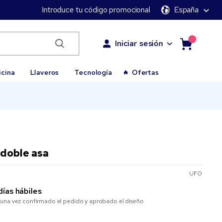
Introduce tu código promocional
España
Iniciar sesión
icina
Llaveros
Tecnología
Ofertas
 doble asa
UFO
días hábiles
una vez confirmado el pedido y aprobado el diseño