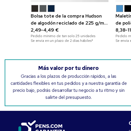
Bolsa tote de la compra Hudson
Maletí
de algodón reciclado de 225 g/m²
de pol
a todo color
2,49-4,49 €
8,38-1
Pedido mínimo de tan solo
25
unidades
Pedido m
Se envía en un plazo de 2 días hábiles*
Se envía 
Más valor por tu dinero
Gracias a los plazos de producción rápidos, a las
cantidades flexibles en tus pedidos y a nuestra garantía de
precio bajo, podrás desarrollar tu negocio a tu ritmo y sin
salirte del presupuesto.