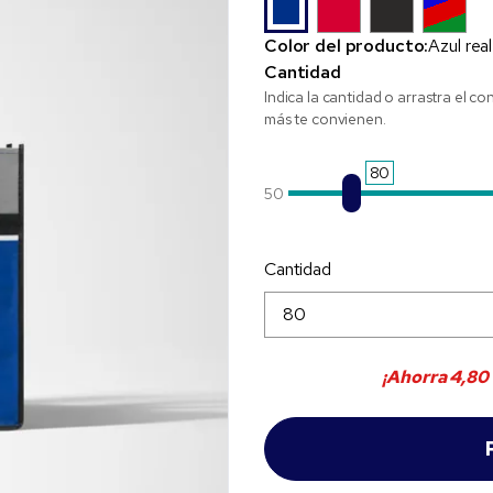
Color del producto:
Azul real
Cantidad
Indica la cantidad o arrastra el co
más te convienen.
80
50
Cantidad
¡Ahorra
4,80