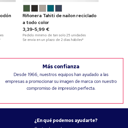
godón
Riñonera Tahiti de nailon reciclado
Bolsa tote
a todo color
1,77-2,33 
Pedido mínim
3,39-5,99 €
Se envía en un
es
Pedido mínimo de tan solo
25
unidades
*
Se envía en un plazo de 2 días hábiles*
Más confianza
Desde 1966, nuestros equipos han ayudado a las
empresas a promocionar su imagen de marca con nuestro
compromiso de impresión perfecta.
¿En qué podemos ayudarte?