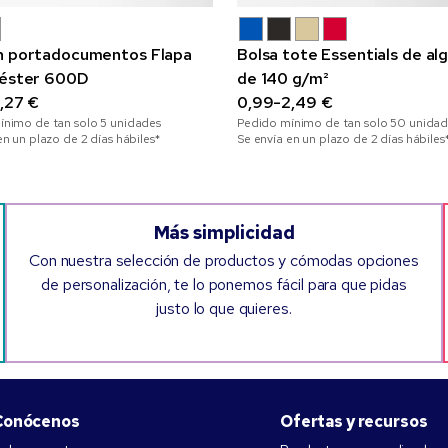
n portadocumentos Flapa
Bolsa tote Essentials de al
iéster 600D
de 140 g/m²
1,27 €
0,99-2,49 €
ínimo de tan solo
5
unidades
Pedido mínimo de tan solo
50
unidad
en un plazo de 2 días hábiles*
Se envía en un plazo de 2 días hábiles
Más simplicidad
Con nuestra selección de productos y cómodas opciones
de personalización, te lo ponemos fácil para que pidas
justo lo que quieres.
Conócenos
Ofertas y recursos