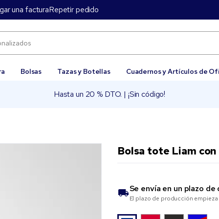
gar una factura
Repetir pedido
ra
Bolsas
Tazas y Botellas
Cuadernos y Artículos de Of
Hasta un 20 % DTO. | ¡Sin código!
Bolsa tote Liam con
Se envía en un plazo de
El plazo de producción empieza 