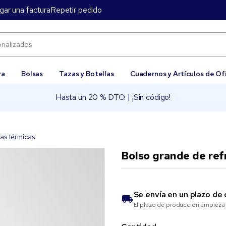
gar una factura
Repetir pedido
ra
Bolsas
Tazas y Botellas
Cuadernos y Artículos de Of
Hasta un 20 % DTO. | ¡Sin código!
as térmicas
Bolso grande de re
Se envía en un plazo de
El plazo de producción empieza 