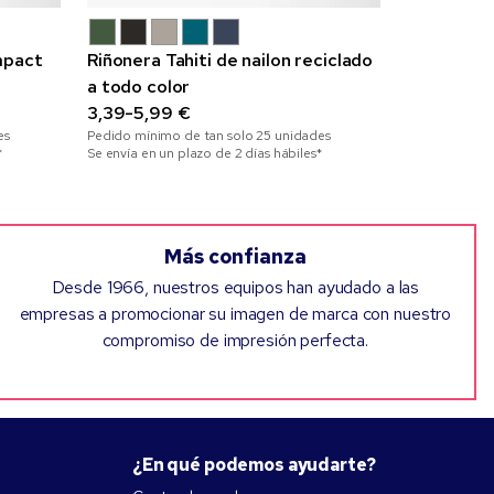
mpact
Riñonera Tahiti de nailon reciclado
Maletín p
a todo color
de poliés
3,39-5,99 €
8,38-11,27
es
Pedido mínimo de tan solo
25
unidades
Pedido mínim
*
Se envía en un plazo de 2 días hábiles*
Se envía en un
Más confianza
Desde 1966, nuestros equipos han ayudado a las
empresas a promocionar su imagen de marca con nuestro
compromiso de impresión perfecta.
¿En qué podemos ayudarte?