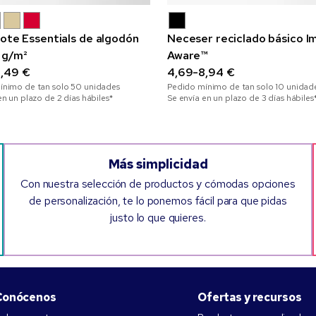
tote Essentials de algodón
Neceser reciclado básico I
 g/m²
Aware™
,49 €
4,69-8,94 €
ínimo de tan solo
50
unidades
Pedido mínimo de tan solo
10
unidad
en un plazo de 2 días hábiles*
Se envía en un plazo de 3 días hábiles
Más simplicidad
Con nuestra selección de productos y cómodas opciones
de personalización, te lo ponemos fácil para que pidas
justo lo que quieres.
Conócenos
Ofertas y recursos