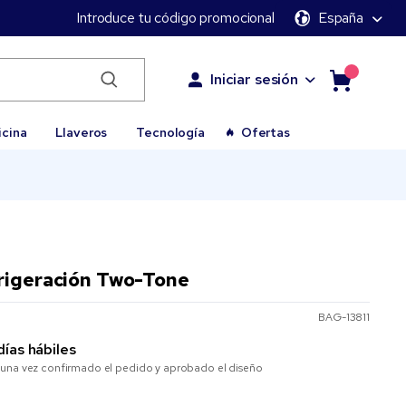
Introduce tu código promocional
España
Iniciar sesión
icina
Llaveros
Tecnología
Ofertas
frigeración Two-Tone
BAG-13811
días hábiles
una vez confirmado el pedido y aprobado el diseño