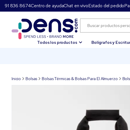
91 836 8674
Centro de ayuda
Chat en vivo
Estado del pedido
Pa
Todos los productos
Bolígrafos y Escritu
Inicio
Bolsas
Bolsas Térmicas & Bolsas Para El Almuerzo
Bols