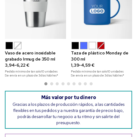
Vaso de acero inoxidable
Taza de plástico Monday de
grabado Irmug de 350 ml
300 ml
3,94-6,22 €
1,39-4,59 €
Pedido mínimo de tan solo
10
unidades
Pedido mínimo de tan solo
10
unidades
Se envía en un plazo de 3 días hábiles*
Se envía en un plazo de 3 días hábiles*
Más valor por tu dinero
Gracias a los plazos de producción rápidos, a las cantidades
flexibles en tus pedidos y a nuestra garantía de precio bajo,
podrás desarrollar tu negocio a tu ritmo y sin salirte del
presupuesto.