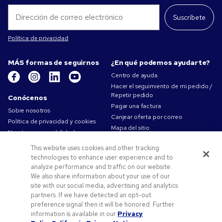
Suscríbete
Política de privacidad
MÁS formas de seguirnos
¿En qué podemos ayudarte?
Centro de ayuda
Hacer el seguimiento de mi pedido /
Repetir pedido
Conócenos
Pagar una factura
Sobre nosotros
Canjear oferta por correo
Política de privacidad y cookies
Mapa del sitio
Nuestra responsabilidad
Contáctanos
Condiciones de uso
This website uses cookies and other tracking
Condiciones de Venta
technologies to enhance user experience and to
Trabajar en Pens.com
analyze performance and traffic on our website.
We also share information about your use of our
Ofertas y recursos
site with our social media, advertising and analytics
partners. If we have detected an opt-out
Productos personalizados
preference signal then it will be honored. Further
Códigos promocionales y cupones
information is available in our
Privacy
Consejos de arte