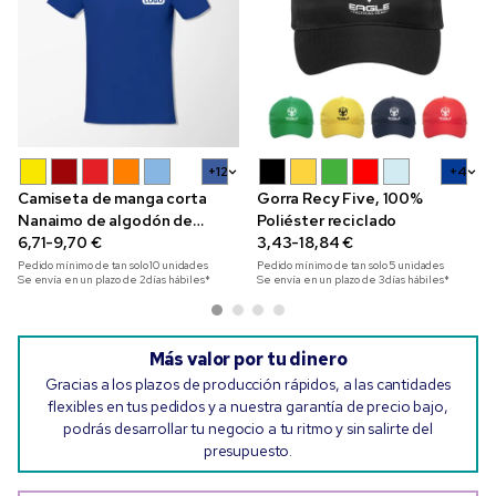
+12
+4
Camiseta de manga corta
Gorra Recy Five, 100%
Nanaimo de algodón de
Poliéster reciclado
160 g/m²
6,71-9,70 €
3,43-18,84 €
Pedido mínimo de tan solo
10
unidades
Pedido mínimo de tan solo
5
unidades
Se envía en un plazo de 2 días hábiles*
Se envía en un plazo de 3 días hábiles*
Más valor por tu dinero
Gracias a los plazos de producción rápidos, a las cantidades
flexibles en tus pedidos y a nuestra garantía de precio bajo,
podrás desarrollar tu negocio a tu ritmo y sin salirte del
presupuesto.