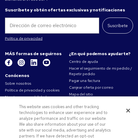
Suscríbete y obtén ofertas exclusivas y notificaciones
Suscríbete
Política de privacidad
MÁS formas de seguirnos
¿En qué podemos ayudarte?
Centro de ayuda
Hacer el seguimiento de mi pedido /
Repetir pedido
Conócenos
Pagar una factura
Sobre nosotros
Canjear oferta por correo
Política de privacidad y cookies
Mapa del sitio
Nuestra responsabilidad
Contáctanos
Condiciones de uso
This website uses cookies and other tracking
Condiciones de Venta
technologies to enhance user experience and to
Trabajar en Pens.com
analyze performance and traffic on our website.
We also share information about your use of our
Ofertas y recursos
site with our social media, advertising and analytics
partners. If we have detected an opt-out
Productos personalizados