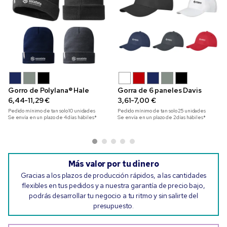
Gorro de Polylana® Hale
Gorra de 6 paneles Davis
6,44-11,29 €
3,61-7,00 €
Pedido mínimo de tan solo
10
unidades
Pedido mínimo de tan solo
25
unidades
Se envía en un plazo de 4 días hábiles*
Se envía en un plazo de 2 días hábiles*
Más valor por tu dinero
Gracias a los plazos de producción rápidos, a las cantidades
flexibles en tus pedidos y a nuestra garantía de precio bajo,
podrás desarrollar tu negocio a tu ritmo y sin salirte del
presupuesto.