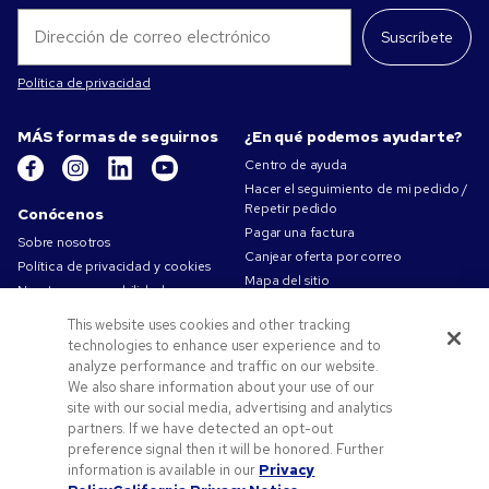
Suscríbete
Política de privacidad
MÁS formas de seguirnos
¿En qué podemos ayudarte?
Centro de ayuda
Hacer el seguimiento de mi pedido /
Repetir pedido
Conócenos
Pagar una factura
Sobre nosotros
Canjear oferta por correo
Política de privacidad y cookies
Mapa del sitio
Nuestra responsabilidad
Contáctanos
Condiciones de uso
This website uses cookies and other tracking
Condiciones de Venta
technologies to enhance user experience and to
Trabajar en Pens.com
analyze performance and traffic on our website.
We also share information about your use of our
Ofertas y recursos
site with our social media, advertising and analytics
partners. If we have detected an opt-out
Productos personalizados
preference signal then it will be honored. Further
Códigos promocionales y cupones
information is available in our
Privacy
Consejos de arte