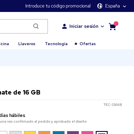
Introduce tu código promocional
España
Iniciar sesión
icina
Llaveros
Tecnología
Ofertas
ate de 16 GB
TEC-12668
días hábiles
una vez confirmado el pedido y aprobado el diseño