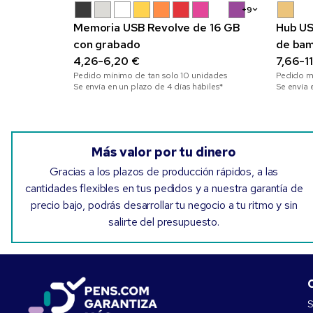
+9
Memoria USB Revolve de 16 GB
Hub US
con grabado
de bam
4,26-6,20 €
recicl
7,66-1
Pedido mínimo de tan solo
10
unidades
Pedido m
Se envía en un plazo de 4 días hábiles*
Se envía 
Más valor por tu dinero
Gracias a los plazos de producción rápidos, a las
cantidades flexibles en tus pedidos y a nuestra garantía de
precio bajo, podrás desarrollar tu negocio a tu ritmo y sin
salirte del presupuesto.
S