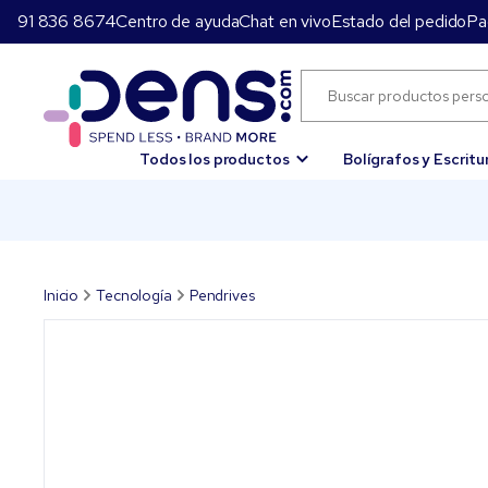
91 836 8674
Centro de ayuda
Chat en vivo
Estado del pedido
Pa
Todos los productos
Bolígrafos y Escritu
Inicio
Tecnología
Pendrives