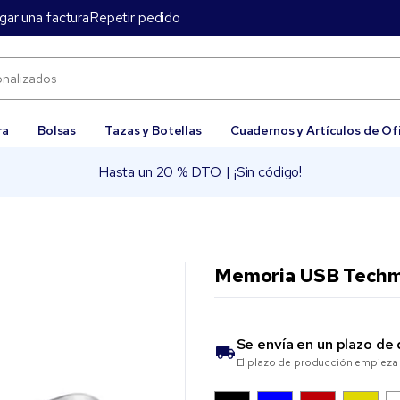
gar una factura
Repetir pedido
ra
Bolsas
Tazas y Botellas
Cuadernos y Artículos de Of
Hasta un 20 % DTO. | ¡Sin código!
Memoria USB Techm
Se envía en un plazo de
El plazo de producción empieza 