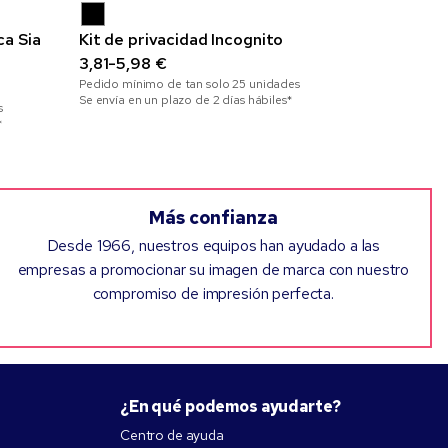
ca Sia
Kit de privacidad Incognito
Memoria U
3,81-5,98 €
4 GB
Pedido mínimo de tan solo
25
unidades
6,19-9,12 
Se envía en un plazo de 2 días hábiles*
s
Pedido mínim
*
Se envía en un
Más confianza
Desde 1966, nuestros equipos han ayudado a las
empresas a promocionar su imagen de marca con nuestro
compromiso de impresión perfecta.
¿En qué podemos ayudarte?
Centro de ayuda