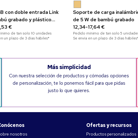
B con doble entrada Link
Soporte de carga inalámbri
bú grabado y plástico
de 5 W de bambú grabado
ado
1,53 €
12,34-17,64 €
ínimo de tan solo
10
unidades
Pedido mínimo de tan solo
5
unidade
en un plazo de 3 días hábiles*
Se envía en un plazo de 3 días hábiles
Más simplicidad
Con nuestra selección de productos y cómodas opciones
de personalización, te lo ponemos fácil para que pidas
justo lo que quieres.
Conócenos
Ofertas y recursos
obre nosotros
Productos personalizados