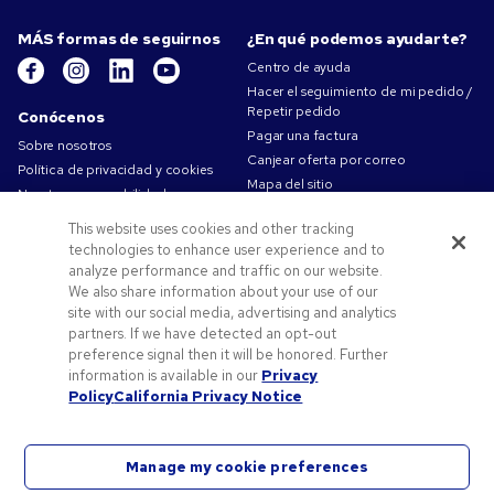
MÁS formas de seguirnos
¿En qué podemos ayudarte?
Centro de ayuda
Hacer el seguimiento de mi pedido /
Repetir pedido
Conócenos
Pagar una factura
Sobre nosotros
Canjear oferta por correo
Política de privacidad y cookies
Mapa del sitio
Nuestra responsabilidad
Contáctanos
Condiciones de uso
This website uses cookies and other tracking
Condiciones de Venta
technologies to enhance user experience and to
Trabajar en Pens.com
analyze performance and traffic on our website.
We also share information about your use of our
Ofertas y recursos
site with our social media, advertising and analytics
partners. If we have detected an opt-out
Productos personalizados
preference signal then it will be honored. Further
Códigos promocionales y cupones
information is available in our
Privacy
Consejos de arte
Policy
California Privacy Notice
Manage my cookie preferences