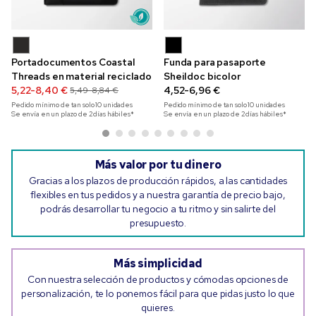
Portadocumentos Coastal
Funda para pasaporte
Threads en material reciclado
Sheildoc bicolor
5,22-8,40 €
4,52-6,96 €
5,49-8,84 €
Pedido mínimo de tan solo
10
unidades
Pedido mínimo de tan solo
10
unidades
Se envía en un plazo de 2 días hábiles*
Se envía en un plazo de 2 días hábiles*
Más valor por tu dinero
Gracias a los plazos de producción rápidos, a las cantidades
flexibles en tus pedidos y a nuestra garantía de precio bajo,
podrás desarrollar tu negocio a tu ritmo y sin salirte del
presupuesto.
Más simplicidad
Con nuestra selección de productos y cómodas opciones de
personalización, te lo ponemos fácil para que pidas justo lo que
quieres.