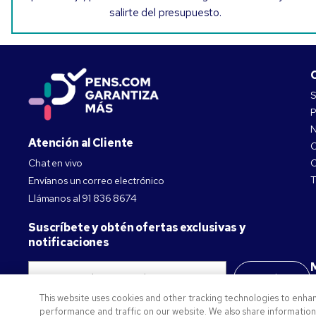
salirte del presupuesto.
S
P
N
Atención al Cliente
C
Chat en vivo
C
T
Envíanos un correo electrónico
Llámanos al
91 836 8674
Suscríbete y obtén ofertas exclusivas y
notificaciones
Suscríbete
This website uses cookies and other tracking technologies to enha
Política de privacidad
performance and traffic on our website. We also share information a