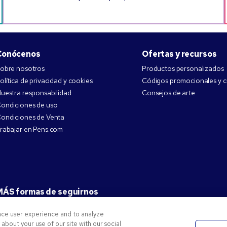
Conócenos
Ofertas y recursos
obre nosotros
Productos personalizados
olítica de privacidad y cookies
Códigos promocionales y 
uestra responsabilidad
Consejos de arte
ondiciones de uso
ondiciones de Venta
rabajar en Pens.com
MÁS formas de seguirnos
nce user experience and to analyze
bout your use of our site with our social