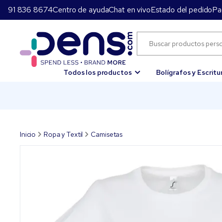
91 836 8674
Centro de ayuda
Chat en vivo
Estado del pedido
Pa
Todos los productos
Bolígrafos y Escritu
Inicio
Ropa y Textil
Camisetas