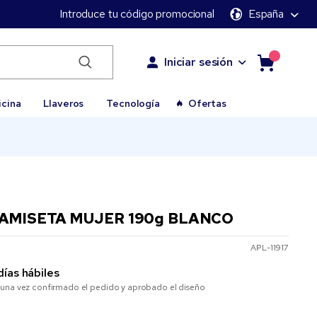
Introduce tu código promocional
España
Iniciar sesión
icina
Llaveros
Tecnología
Ofertas
CAMISETA MUJER 190g BLANCO
APL-11917
días hábiles
una vez confirmado el pedido y aprobado el diseño