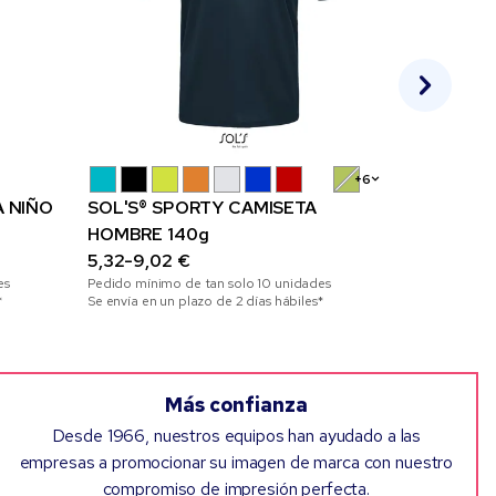
+6
A NIÑO
SOL'S® SPORTY CAMISETA
Sudadera 
HOMBRE 140g
cremaller
5,32-9,02 €
"Theron"
17,52-23,
es
Pedido mínimo de tan solo
10
unidades
Pedido mínim
*
Se envía en un plazo de 2 días hábiles*
Se envía en un
Más confianza
Desde 1966, nuestros equipos han ayudado a las
empresas a promocionar su imagen de marca con nuestro
compromiso de impresión perfecta.