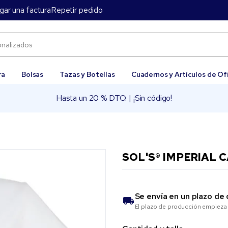
gar una factura
Repetir pedido
ra
Bolsas
Tazas y Botellas
Cuadernos y Artículos de Of
Hasta un 20 % DTO. | ¡Sin código!
SOL'S® IMPERIAL 
Se envía en un plazo de
El plazo de producción empieza 