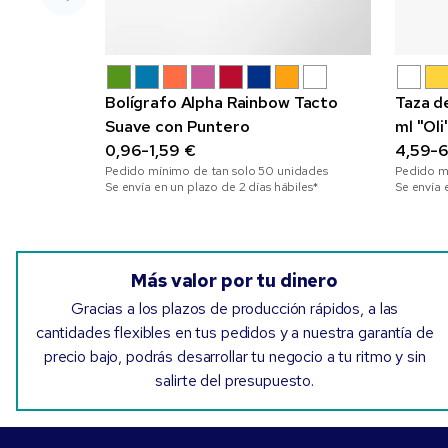
Bolígrafo Alpha Rainbow Tacto
Taza d
Suave con Puntero
ml "Oli
0,96-1,59 €
4,59-6
Pedido mínimo de tan solo
50
unidades
Pedido m
Se envía en un plazo de 2 días hábiles*
Se envía 
Más valor por tu dinero
Gracias a los plazos de producción rápidos, a las
cantidades flexibles en tus pedidos y a nuestra garantía de
precio bajo, podrás desarrollar tu negocio a tu ritmo y sin
salirte del presupuesto.