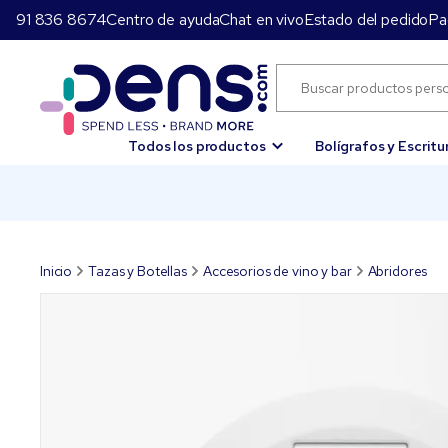
91 836 8674
Centro de ayuda
Chat en vivo
Estado del pedido
Pa
Todos los productos
Bolígrafos y Escritu
Inicio
Tazas y Botellas
Accesorios de vino y bar
Abridores