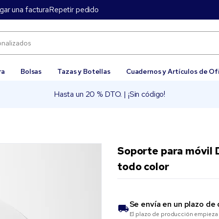
gar una factura
Repetir pedido
ra
Bolsas
Tazas y Botellas
Cuadernos y Artículos de Of
Hasta un 20 % DTO. | ¡Sin código!
Soporte para móvil
todo color
Se envía en un plazo de
El plazo de producción empieza 