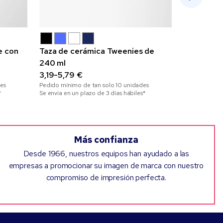
e con
Taza de cerámica Tweenies de
Botella de
240 ml
aislamien
3,19-5,79 €
6,39-9,99
es
Pedido mínimo de tan solo
10
unidades
Pedido mínim
*
Se envía en un plazo de 3 días hábiles*
Se envía en un
Más confianza
Desde 1966, nuestros equipos han ayudado a las
empresas a promocionar su imagen de marca con nuestro
compromiso de impresión perfecta.