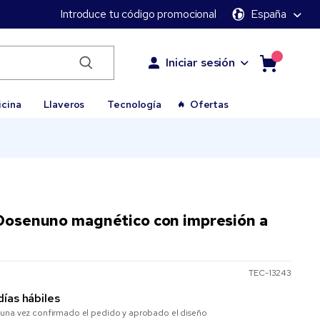
Introduce tu código promocional
España
Iniciar sesión
icina
Llaveros
Tecnología
Ofertas
 Dosenuno magnético con impresión a
TEC-13243
días hábiles
una vez confirmado el pedido y aprobado el diseño