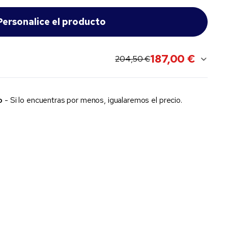
187,00 €
original price:
current sale price:
204,50 €
o
- Si lo encuentras por menos, igualaremos el precio.