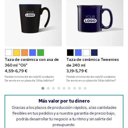
Taza de cerámica con asa de
Taza de cerámica Tweenies
360 ml "Oli"
de 240 ml
4,59-6,79 €
3,19-5,79 €
Pedido mínimo de tan solo
10
unidades
Pedido mínimo de tan solo
10
unidades
Se envía en un plazo de 2 días hábiles*
Se envía en un plazo de 3 días hábiles*
Más valor por tu dinero
Gracias a los plazos de producción rápidos, a las cantidades
flexibles en tus pedidos y a nuestra garantía de precio bajo,
podrás desarrollar tu negocio a tu ritmo y sin salirte del
presupuesto.