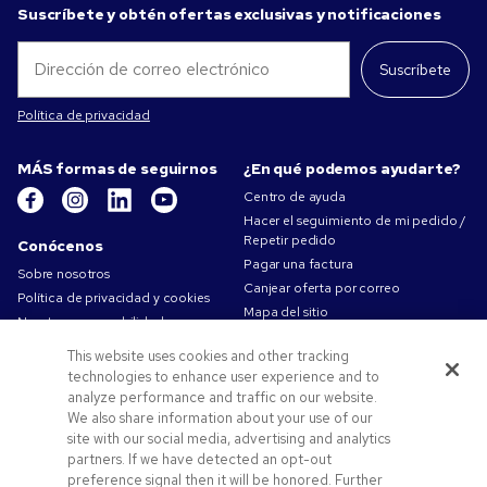
Suscríbete y obtén ofertas exclusivas y notificaciones
Suscríbete
Política de privacidad
MÁS formas de seguirnos
¿En qué podemos ayudarte?
Centro de ayuda
Hacer el seguimiento de mi pedido /
Repetir pedido
Conócenos
Pagar una factura
Sobre nosotros
Canjear oferta por correo
Política de privacidad y cookies
Mapa del sitio
Nuestra responsabilidad
Contáctanos
Condiciones de uso
This website uses cookies and other tracking
Condiciones de Venta
technologies to enhance user experience and to
Trabajar en Pens.com
analyze performance and traffic on our website.
We also share information about your use of our
Ofertas y recursos
site with our social media, advertising and analytics
partners. If we have detected an opt-out
Productos personalizados
preference signal then it will be honored. Further
Códigos promocionales y cupones