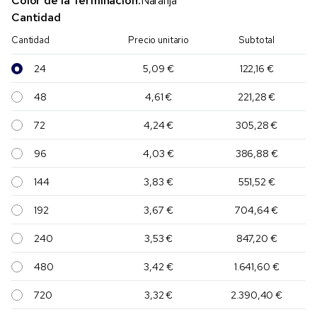
Color de la Terminación:
Naranja
Cantidad
Cantidad
Precio unitario
Subtotal
24
5,09 €
122,16 €
48
4,61 €
221,28 €
72
4,24 €
305,28 €
96
4,03 €
386,88 €
144
3,83 €
551,52 €
192
3,67 €
704,64 €
240
3,53 €
847,20 €
480
3,42 €
1.641,60 €
720
3,32 €
2.390,40 €