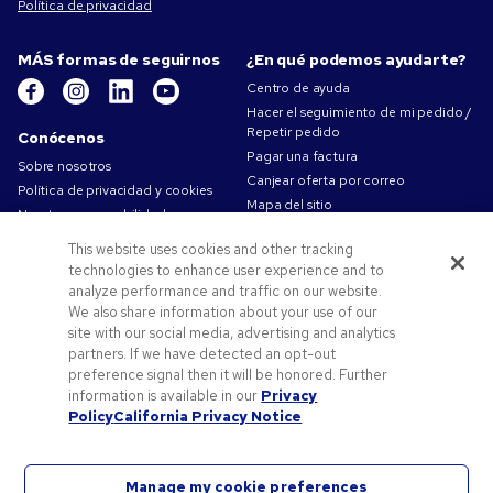
Política de privacidad
MÁS formas de seguirnos
¿En qué podemos ayudarte?
Centro de ayuda
Hacer el seguimiento de mi pedido /
Repetir pedido
Conócenos
Pagar una factura
Sobre nosotros
Canjear oferta por correo
Política de privacidad y cookies
Mapa del sitio
Nuestra responsabilidad
Contáctanos
Condiciones de uso
This website uses cookies and other tracking
Condiciones de Venta
technologies to enhance user experience and to
Trabajar en Pens.com
analyze performance and traffic on our website.
We also share information about your use of our
Ofertas y recursos
site with our social media, advertising and analytics
partners. If we have detected an opt-out
Productos personalizados
preference signal then it will be honored. Further
Códigos promocionales y cupones
information is available in our
Privacy
Consejos de arte
Policy
California Privacy Notice
Manage my cookie preferences