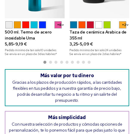
+6
+2
500 ml. Termo de acero
Taza de cerámica Arabica de
inoxidable Uma
355 ml
5,85-9,19 €
3,25-5,09 €
Pedido mínimo de tan solo
10
unidades
Pedido mínimo de tan solo
24
unidades
Se envía en un plazo de 3 días hábiles*
Se envía en un plazo de 2 días hábiles*
Más valor por tu dinero
Gracias a los plazos de producción rápidos, a las cantidades
flexibles en tus pedidos y a nuestra garantía de precio bajo,
podrás desarrollar tu negocio a tu ritmo y sin salirte del
presupuesto.
Más simplicidad
Con nuestra selección de productos y cómodas opciones de
personalización, te lo ponemos fácil para que pidas justo lo que