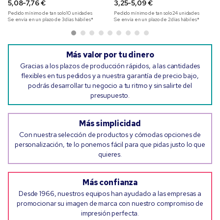
5,08-7,76 €
3,25-5,09 €
Pedido mínimo de tan solo
10
unidades
Pedido mínimo de tan solo
24
unidades
Se envía en un plazo de 3 días hábiles*
Se envía en un plazo de 2 días hábiles*
Más valor por tu dinero
Gracias a los plazos de producción rápidos, a las cantidades
flexibles en tus pedidos y a nuestra garantía de precio bajo,
podrás desarrollar tu negocio a tu ritmo y sin salirte del
presupuesto.
Más simplicidad
Con nuestra selección de productos y cómodas opciones de
personalización, te lo ponemos fácil para que pidas justo lo que
quieres.
Más confianza
Desde 1966, nuestros equipos han ayudado a las empresas a
promocionar su imagen de marca con nuestro compromiso de
impresión perfecta.