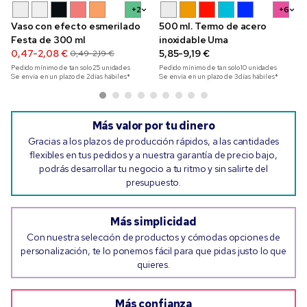
+2
+6
Vaso con efecto esmerilado
500 ml. Termo de acero
Festa de 300 ml
inoxidable Uma
0,47-2,08 €
5,85-9,19 €
0,49-2,19 €
Pedido mínimo de tan solo
25
unidades
Pedido mínimo de tan solo
10
unidades
Se envía en un plazo de 2 días hábiles*
Se envía en un plazo de 3 días hábiles*
Más valor por tu dinero
Gracias a los plazos de producción rápidos, a las cantidades
flexibles en tus pedidos y a nuestra garantía de precio bajo,
podrás desarrollar tu negocio a tu ritmo y sin salirte del
presupuesto.
Más simplicidad
Con nuestra selección de productos y cómodas opciones de
personalización, te lo ponemos fácil para que pidas justo lo que
quieres.
Más confianza