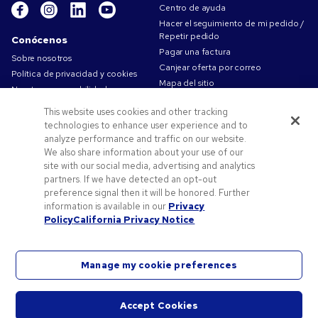
Centro de ayuda
Hacer el seguimiento de mi pedido /
Repetir pedido
Conócenos
Pagar una factura
Sobre nosotros
Canjear oferta por correo
Política de privacidad y cookies
Mapa del sitio
Nuestra responsabilidad
Contáctanos
Condiciones de uso
This website uses cookies and other tracking
Condiciones de Venta
technologies to enhance user experience and to
Trabajar en Pens.com
analyze performance and traffic on our website.
We also share information about your use of our
Ofertas y recursos
site with our social media, advertising and analytics
partners. If we have detected an opt-out
Productos personalizados
preference signal then it will be honored. Further
Códigos promocionales y cupones
information is available in our
Privacy
Consejos de arte
Policy
California Privacy Notice
Manage my cookie preferences
©2026 National Pen Company. Todos los derechos reservados. Pens.com y su logotipo son
Accept Cookies
marcas comerciales registradas de National Pen Company. Todas las demás marcas son
Iniciar
propiedad de sus respectivos propietarios.