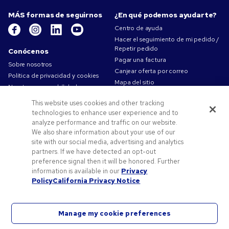
MÁS formas de seguirnos
¿En qué podemos ayudarte?
Centro de ayuda
Hacer el seguimiento de mi pedido /
Repetir pedido
Conócenos
Pagar una factura
Sobre nosotros
Canjear oferta por correo
Política de privacidad y cookies
Mapa del sitio
Nuestra responsabilidad
Contáctanos
Condiciones de uso
This website uses cookies and other tracking
Condiciones de Venta
technologies to enhance user experience and to
Trabajar en Pens.com
analyze performance and traffic on our website.
We also share information about your use of our
Ofertas y recursos
site with our social media, advertising and analytics
partners. If we have detected an opt-out
Productos personalizados
preference signal then it will be honored. Further
Códigos promocionales y cupones
information is available in our
Privacy
Consejos de arte
Policy
California Privacy Notice
Manage my cookie preferences