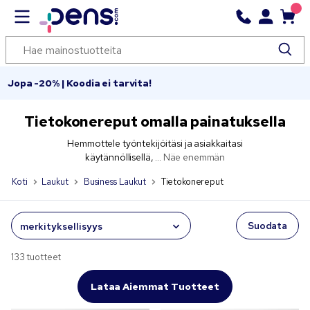
Jopa -20% | Koodia ei tarvita!
Tietokonereput omalla painatuksella
Hemmottele työntekijöitäsi ja asiakkaitasi
käytännöllisellä, ...
Näe enemmän
Koti
Laukut
Business Laukut
Tietokonereput
Suodata
133 tuotteet
Lataa Aiemmat Tuotteet