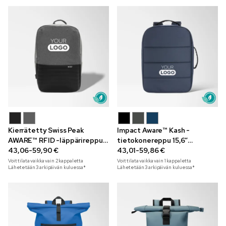
Kierrätetty Swiss Peak
Impact Aware™ Kash -
AWARE™ RFID -läppärireppu
tietokonereppu 15,6”
15”
43,06-59,90 €
varkaudenestolla
43,01-59,86 €
Voit tilata vaikka vain
2
kappaletta
Voit tilata vaikka vain
1
kappaletta
Lähetetään 3 arkipäivän kuluessa*
Lähetetään 3 arkipäivän kuluessa*