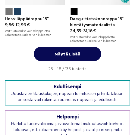
Hoss-läppärireppu 15"
Daegu-tietokonereppu 15”
9,56-12,93 €
kierrätysmateriaalista
24,55-31,16 €
Voit tilata vaikka vain
5
kappaletta
Lähetetään 2 arkipäivän kuluessa*
Voit tilata vaikka vain
2
kappaletta
Lähetetään 2 arkipäivän kuluessa*
Näytä Lisää
25 - 48 / 133 tuotetta
Edullisempi
Joustavien tilauskokojen, nopean toimituksen ja hintatakuun
ansiosta voit rakentaa brändiäsi nopeasti ja edullisesti.
Helpompi
Harkittu tuotevalikoima ja vaivattomat mukautusvaihtoehdot
takaavat, että tilaaminen käy helposti ja saat juuri sen, mitä