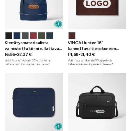
Kierrätysmateriaalista
VINGA Hunton 16"
valmistettu kiinni rullattava
kannettava tietokoneen
Laptosa-reppu 15"
16,86-22,37 €
kotelo
14,69-21,40 €
Voit tilata vaikka vain
25
kappaletta
Voit tilata vaikka vain
10
kappaletta
Lähetetään 2 arkipäivän kuluessa*
Lähetetään 4 arkipäivän kuluessa*