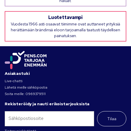
haluat.
Luotettavampi
Vuodesta 1966 asti osaavat tiimimme ovat auttaneet yrityksiä
herättämään brändinsä eloon tarjoamalla taatusti täydellisen
painatuksen.
Asiakastuki
Live-chatti
Lähetä meille sähköpostia
Soita meille:
0969379511
Rekisteröidy ja nauti erikoistarjouksista
Tilaa