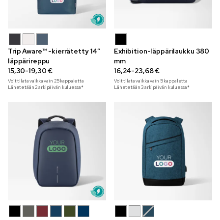
Trip Aware™ -kierrätetty 14”
Exhibition-läppärilaukku 380
läppärireppu
mm
15,30-19,30 €
16,24-23,68 €
Voit tilata vaikka vain
25
kappaletta
Voit tilata vaikka vain
5
kappaletta
Lähetetään 2 arkipäivän kuluessa*
Lähetetään 3 arkipäivän kuluessa*