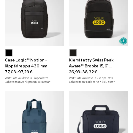
Case Logic™ Notion -
Kierrätetty Swiss Peak
läppärireppu 430 mm
Aware™ Brooke 15,6"
77,03-97,29 €
läppärireppu
26,93-38,32 €
Voit tilata vaikka vain
1
kappaletta
Voit tilata vaikka vain
2
kappaletta
Lähetetään 2 arkipäivän kuluessa*
Lähetetään 4 arkipäivän kuluessa*