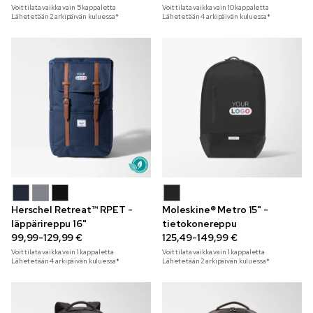
Voit tilata vaikka vain
5
kappaletta
Voit tilata vaikka vain
10
kappaletta
Lähetetään 2 arkipäivän kuluessa*
Lähetetään 4 arkipäivän kuluessa*
Herschel Retreat™ RPET -
Moleskine® Metro 15" -
läppärireppu 16"
tietokonereppu
99,99-129,99 €
125,49-149,99 €
Voit tilata vaikka vain
1
kappaletta
Voit tilata vaikka vain
1
kappaletta
Lähetetään 4 arkipäivän kuluessa*
Lähetetään 2 arkipäivän kuluessa*