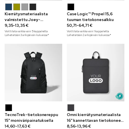
Kierrätysmateriaalista
Case Logic™ Propel 15,6
valmistettu Joey-
tuuman tietokonesalkku
tietokonetasku 14”
9,35-13,35 €
50,71-64,71 €
kaiverruksella
Voit tilata vaikka vain
5
kappaletta
Voit tilata vaikka vain
1
kappaletta
Lähetetään 3 arkipäivän kuluessa*
Lähetetään 2 arkipäivän kuluessa*
TecnoTrek-tietokonereppu
Omni kierrätysmateriaalista
15" moniväripainatuksella
16" kannettavan tietokoneen
14,60-17,63 €
suojus
8,56-13,96 €