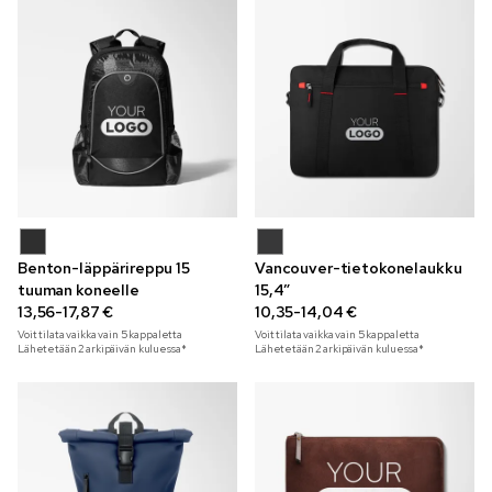
Benton-läppärireppu 15
Vancouver-tietokonelaukku
tuuman koneelle
15,4”
13,56-17,87 €
10,35-14,04 €
Voit tilata vaikka vain
5
kappaletta
Voit tilata vaikka vain
5
kappaletta
Lähetetään 2 arkipäivän kuluessa*
Lähetetään 2 arkipäivän kuluessa*