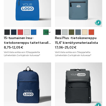
+3
15-tuumainen Irea-
Resi Plus -tietokonereppu
tietokonereppu taitettavalla
15,6” kierrätysmateriaalista
suuaukolla
8,75-12,05 €
17,06-25,02 €
Voit tilata vaikka vain
10
kappaletta
Voit tilata vaikka vain
5
kappaletta
Lähetetään 2 arkipäivän kuluessa*
Lähetetään 2 arkipäivän kuluessa*