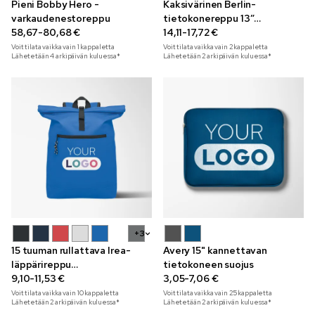
Pieni Bobby Hero -
Kaksivärinen Berlin-
varkaudenestoreppu
tietokonereppu 13”
58,67-80,68 €
moniväripainatuksella
14,11-17,72 €
Voit tilata vaikka vain
1
kappaletta
Voit tilata vaikka vain
2
kappaletta
Lähetetään 4 arkipäivän kuluessa*
Lähetetään 2 arkipäivän kuluessa*
+3
15 tuuman rullattava Irea-
Avery 15" kannettavan
läppärireppu
tietokoneen suojus
moniväripainatuksella
9,10-11,53 €
3,05-7,06 €
Voit tilata vaikka vain
10
kappaletta
Voit tilata vaikka vain
25
kappaletta
Lähetetään 2 arkipäivän kuluessa*
Lähetetään 2 arkipäivän kuluessa*