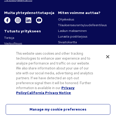
Tietosuojakäytäntö
Muita yhteydenottotapoja
Miten voimme auttaa?
Ohjekeskus
Tilauksenseuranta/uudelleentilaus
Tutustu yritykseen
Laskun maksaminen
Lunasta postitarjous
Tietoja
Sivustokartta
Vastuullisuus
Ota yhteyttä
Tietosuoja- ja evästekäytännöt
This website uses cookies and other tracking
Käyttöehdot
technologies to enhance user experience and to
Myyntiehdot
analyze performance and traffic on our website.
Työpaikat – Pens.com
We also share information about your use of our
site with our social media, advertising and analytics
Tarjouksia ja tietoa
partners. If we have detected an opt-out
Liikelahjat
preference signal then it will be honored. Further
Kampanjakoodit ja kupongit
information is available in our
Privacy
Policy
California Privacy Notice
Vinkkejä painatuksen suunnitteluun
Manage my cookie preferences