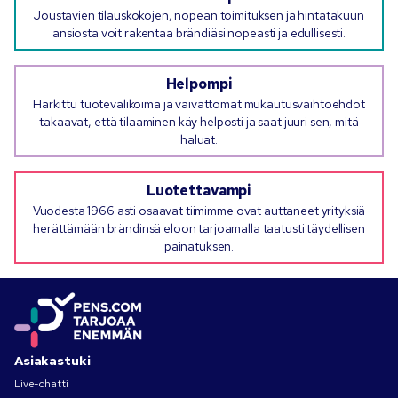
Joustavien tilauskokojen, nopean toimituksen ja hintatakuun
ansiosta voit rakentaa brändiäsi nopeasti ja edullisesti.
Helpompi
Harkittu tuotevalikoima ja vaivattomat mukautusvaihtoehdot
takaavat, että tilaaminen käy helposti ja saat juuri sen, mitä
haluat.
Luotettavampi
Vuodesta 1966 asti osaavat tiimimme ovat auttaneet yrityksiä
herättämään brändinsä eloon tarjoamalla taatusti täydellisen
painatuksen.
Asiakastuki
Live-chatti