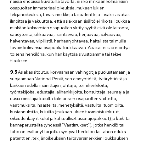
näissä ehdoissa kuvatuilla tavoilla, ei riko minkään kolmansien
osapuolten immateriaalioikeuksia, mukaan lukien
tekijänoikeuksia, tavaramerkkejä tai patentteja. Lisäksi asiakas
ilmoittaa ja vakuuttaa, että asiakkaan sisältö ei riko tai loukkaa
minkään kolmansien osapuolten yksityisyyttä eikä ole laitonta,
säädytöntä, uhkaavaa, häiritsevää, herjaavaa, solvaavaa,
halventavaa, vilpillistä, harhaanjohtavaa, haitallista tai muilla
tavoin kolmansia osapuolia loukkaavaa. Asiakas ei saa esiintyä
toisena henkilönä, kun hän käyttää sivustoamme tai tekee
tilauksen.
Asiakas sitoutuu korvaamaan vahingot ja puolustamaan ja
suojaamaan National Peniä, sen emoyhtiöitä, tytäryhtiöitä ja
kaikkien edellä mainittujen johtajia, toimihenkilöitä,
työntekijöitä, edustajia, alihankkijoita, konsultteja, seuraajia ja
uusia omistajia kaikilta kolmansien osapuolten väitteiltä,
vaatimuksilta, haasteilta, menetyksiltä, vastuilta, tuomioilta,
kustannuksilta, kuluilta (mukaan lukien tuomioistuinkulut,
oikeudenkäyntikulut ja kohtuulliset asianajopalkkiot) ja kaikilta
kanneperusteilta (yhdessä ”Vaatimukset”), jotka henkilö tai
taho on esittänyt tai jotka syntyvät henkilön tai tahon eduksi
patenttien, tekijänoikeuksien tai tavaramerkkien loukkauksen