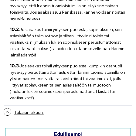
hyväksyy, että Irlannin tuomioistuimilla on ei-yksinomainen
toimivalta. Jos asiakas asuu Ranskassa, kanne voidaan nostaa
myös Ranskassa.
Jos asiakas toimii yrityksen puolesta, sopimukseen, sen
asiasisältöön tai muotoon ja siihen liittyviin riitoihin tai
vaatimuksiin (mukaan lukien sopimukseen perustumattomat
kiistat tai vaatimukset) ja niiden tulkintaan sovelletaan Irlannin
lainsäädäntöä.
Jos asiakas toimii yrityksen puolesta, kumpikin osapuoli
hyväksyy peruuttamattomasti, että Irlannin tuomioistuimilla on
yksinomainen toimivalta ratkaista riidat tai vaatimukset, jotka
liittyvät sopimukseen tai sen asiasisältöön tai muotoon
(mukaan lukien sopimukseen perustumattomat kiistat tai
vaatimukset).
Takaisin alkuun.
Edullisempi