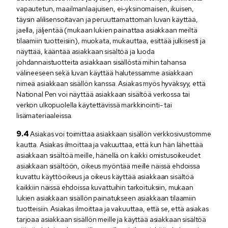
vapautetun, maailmanlaajuisen, ei-yksinomaisen, ikuisen,
täysin alilisensoitavan ja peruuttamattoman luvan käyttää,
jaella, jäljentää (mukaan lukien painattaa asiakkaan meiltä
tilaamiin tuotteisiin), muokata, mukauttaa, esittää julkisesti ja
näyttää, kääntää asiakkaan sisältöä ja luoda
johdannaistuotteita asiakkaan sisällöstä mihin tahansa
välineeseen sekä luvan käyttää halutessamme asiakkaan
nimeä asiakkaan sisällön kanssa. Asiakas myös hyväksyy, että
National Pen voi näyttää asiakkaan sisältöä verkossa tai
verkon ulkopuolella käytettävissä markkinointi- tai
lisämateriaaleissa.
Asiakas voi toimittaa asiakkaan sisällön verkkosivustomme
kautta. Asiakas ilmoittaa ja vakuuttaa, että kun hän lähettää
asiakkaan sisältöä meille, hänellä on kaikki omistusoikeudet
asiakkaan sisältöön, oikeus myöntää meille näissä ehdoissa
kuvattu käyttöoikeus ja oikeus käyttää asiakkaan sisältöä
kaikkiin näissä ehdoissa kuvattuihin tarkoituksiin, mukaan
lukien asiakkaan sisällön painatukseen asiakkaan tilaamiin
tuotteisiin. Asiakas ilmoittaa ja vakuuttaa, että se, että asiakas
tarjoaa asiakkaan sisällön meille ja käyttää asiakkaan sisältöä