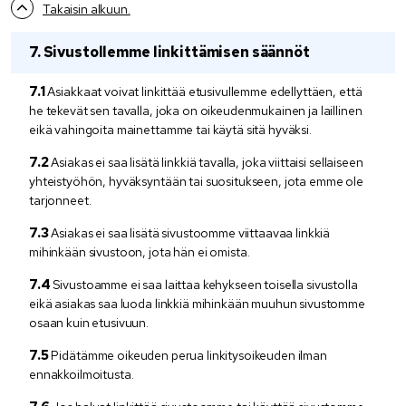
Takaisin alkuun.
Sivustollemme linkittämisen säännöt
Asiakkaat voivat linkittää etusivullemme edellyttäen, että
he tekevät sen tavalla, joka on oikeudenmukainen ja laillinen
eikä vahingoita mainettamme tai käytä sitä hyväksi.
Asiakas ei saa lisätä linkkiä tavalla, joka viittaisi sellaiseen
yhteistyöhön, hyväksyntään tai suositukseen, jota emme ole
tarjonneet.
Asiakas ei saa lisätä sivustoomme viittaavaa linkkiä
mihinkään sivustoon, jota hän ei omista.
Sivustoamme ei saa laittaa kehykseen toisella sivustolla
eikä asiakas saa luoda linkkiä mihinkään muuhun sivustomme
osaan kuin etusivuun.
Pidätämme oikeuden perua linkitysoikeuden ilman
ennakkoilmoitusta.