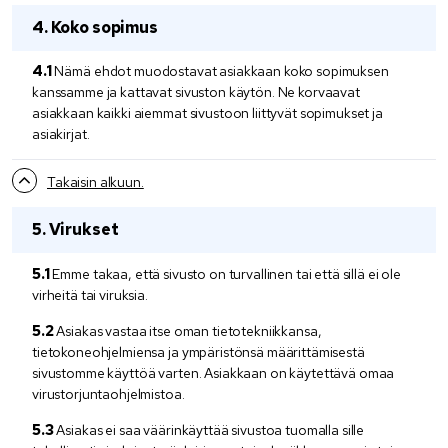
Koko sopimus
Nämä ehdot muodostavat asiakkaan koko sopimuksen
kanssamme ja kattavat sivuston käytön. Ne korvaavat
asiakkaan kaikki aiemmat sivustoon liittyvät sopimukset ja
asiakirjat.
Takaisin alkuun.
Virukset
Emme takaa, että sivusto on turvallinen tai että sillä ei ole
virheitä tai viruksia.
Asiakas vastaa itse oman tietotekniikkansa,
tietokoneohjelmiensa ja ympäristönsä määrittämisestä
sivustomme käyttöä varten. Asiakkaan on käytettävä omaa
virustorjuntaohjelmistoa.
Asiakas ei saa väärinkäyttää sivustoa tuomalla sille