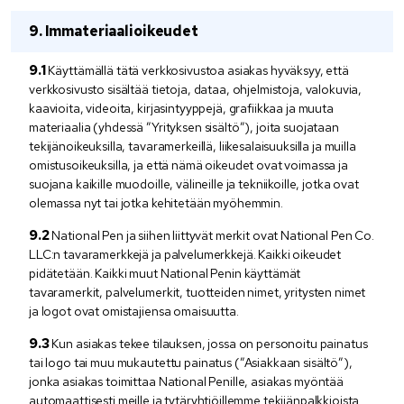
Immateriaalioikeudet
Käyttämällä tätä verkkosivustoa asiakas hyväksyy, että
verkkosivusto sisältää tietoja, dataa, ohjelmistoja, valokuvia,
kaavioita, videoita, kirjasintyyppejä, grafiikkaa ja muuta
materiaalia (yhdessä ”Yrityksen sisältö”), joita suojataan
tekijänoikeuksilla, tavaramerkeillä, liikesalaisuuksilla ja muilla
omistusoikeuksilla, ja että nämä oikeudet ovat voimassa ja
suojana kaikille muodoille, välineille ja tekniikoille, jotka ovat
olemassa nyt tai jotka kehitetään myöhemmin.
National Pen ja siihen liittyvät merkit ovat National Pen Co.
LLC:n tavaramerkkejä ja palvelumerkkejä. Kaikki oikeudet
pidätetään. Kaikki muut National Penin käyttämät
tavaramerkit, palvelumerkit, tuotteiden nimet, yritysten nimet
ja logot ovat omistajiensa omaisuutta.
Kun asiakas tekee tilauksen, jossa on personoitu painatus
tai logo tai muu mukautettu painatus (”Asiakkaan sisältö”),
jonka asiakas toimittaa National Penille, asiakas myöntää
automaattisesti meille ja tytäryhtiöillemme tekijänpalkkioista