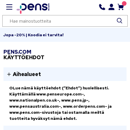
Jopa -20% | Koodia ei tarvita!
PENS.COM
KÄYTTÖEHDOT
Aihealueet
OLue nämä käyttöehdot (”Ehdot”) huolellisesti.
Käyttämällä www.penseurope.com-,
www.nationalpen.co.uk-, www.pens.jp-,
www.pensaustralia.com-, www.orderpens.com- ja
www.pens.com-sivustoja tai ostamalla meiltä
tuotteita hyväksyt nämä ehdot.