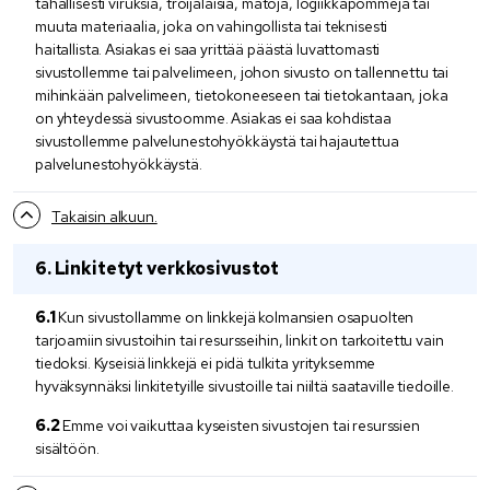
tahallisesti viruksia, troijalaisia, matoja, logiikkapommeja tai
muuta materiaalia, joka on vahingollista tai teknisesti
haitallista. Asiakas ei saa yrittää päästä luvattomasti
sivustollemme tai palvelimeen, johon sivusto on tallennettu tai
mihinkään palvelimeen, tietokoneeseen tai tietokantaan, joka
on yhteydessä sivustoomme. Asiakas ei saa kohdistaa
sivustollemme palvelunestohyökkäystä tai hajautettua
palvelunestohyökkäystä.
Takaisin alkuun.
Linkitetyt verkkosivustot
Kun sivustollamme on linkkejä kolmansien osapuolten
tarjoamiin sivustoihin tai resursseihin, linkit on tarkoitettu vain
tiedoksi. Kyseisiä linkkejä ei pidä tulkita yrityksemme
hyväksynnäksi linkitetyille sivustoille tai niiltä saataville tiedoille.
Emme voi vaikuttaa kyseisten sivustojen tai resurssien
sisältöön.