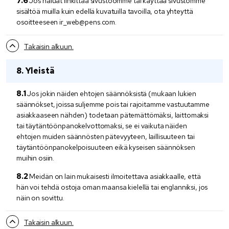
Jos haluat linkittää sivustoomme tai käyttää sivustomme
sisältöä muilla kuin edellä kuvatuilla tavoilla, ota yhteyttä
osoitteeseen ir_web@pens.com.
Takaisin alkuun.
Yleistä
Jos jokin näiden ehtojen säännöksistä (mukaan lukien
säännökset, joissa suljemme pois tai rajoitamme vastuutamme
asiakkaaseen nähden) todetaan pätemättömäksi, laittomaksi
tai täytäntöönpanokelvottomaksi, se ei vaikuta näiden
ehtojen muiden säännösten pätevyyteen, laillisuuteen tai
täytäntöönpanokelpoisuuteen eikä kyseisen säännöksen
muihin osiin.
Meidän on lain mukaisesti ilmoitettava asiakkaalle, että
hän voi tehdä ostoja oman maansa kielellä tai englanniksi, jos
näin on sovittu.
Takaisin alkuun.