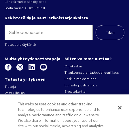
Lähetä meille sähköpostia
Soita meille:
0969379511
Rekisteröidy ja nauti erikoistarjouksista
Tilaa
Tietosuojakäytäntö
Muita yhteydenottotapoja
Miten voimme auttaa?
Ohjekeskus
Tilauksenseuranta/uudelleentilaus
Tutustu yritykseen
Laskun maksaminen
Lunasta postitarjous
Tietoja
Sivustokartta
Vastuullisuus
Ota yhteyttä
Tietosuoja- ja evästekäytännöt
This website uses cookies and other tracking
Käyttöehdot
technologies to enhance user experience and to
Myyntiehdot
analyze performance and traffic on our website.
Työpaikat – Pens.com
We also share information about your use of our
site with our social media, advertising and analytics
Tarjouksia ja tietoa