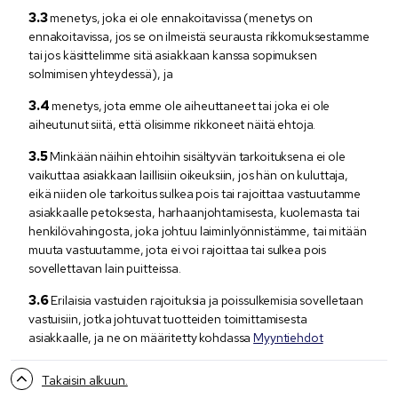
menetys, joka ei ole ennakoitavissa (menetys on
ennakoitavissa, jos se on ilmeistä seurausta rikkomuksestamme
tai jos käsittelimme sitä asiakkaan kanssa sopimuksen
solmimisen yhteydessä), ja
menetys, jota emme ole aiheuttaneet tai joka ei ole
aiheutunut siitä, että olisimme rikkoneet näitä ehtoja.
Minkään näihin ehtoihin sisältyvän tarkoituksena ei ole
vaikuttaa asiakkaan laillisiin oikeuksiin, jos hän on kuluttaja,
eikä niiden ole tarkoitus sulkea pois tai rajoittaa vastuutamme
asiakkaalle petoksesta, harhaanjohtamisesta, kuolemasta tai
henkilövahingosta, joka johtuu laiminlyönnistämme, tai mitään
muuta vastuutamme, jota ei voi rajoittaa tai sulkea pois
sovellettavan lain puitteissa.
Erilaisia vastuiden rajoituksia ja poissulkemisia sovelletaan
vastuisiin, jotka johtuvat tuotteiden toimittamisesta
asiakkaalle, ja ne on määritetty kohdassa
Myyntiehdot
Takaisin alkuun.