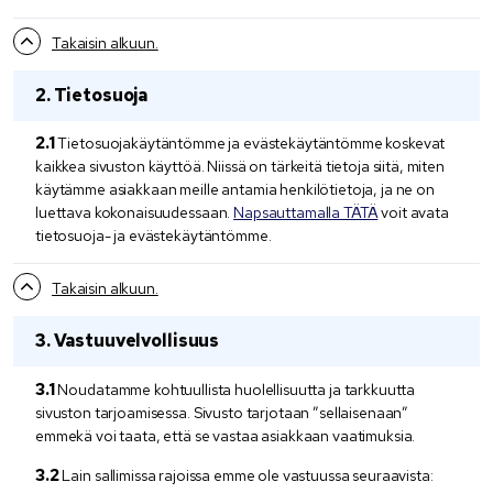
Takaisin alkuun.
Tietosuoja
Tietosuojakäytäntömme ja evästekäytäntömme koskevat
kaikkea sivuston käyttöä. Niissä on tärkeitä tietoja siitä, miten
käytämme asiakkaan meille antamia henkilötietoja, ja ne on
luettava kokonaisuudessaan.
Napsauttamalla TÄTÄ
voit avata
tietosuoja- ja evästekäytäntömme.
Takaisin alkuun.
Vastuuvelvollisuus
Noudatamme kohtuullista huolellisuutta ja tarkkuutta
sivuston tarjoamisessa. Sivusto tarjotaan ”sellaisenaan”
emmekä voi taata, että se vastaa asiakkaan vaatimuksia.
Lain sallimissa rajoissa emme ole vastuussa seuraavista: