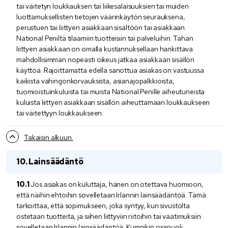
tai väitetyn loukkauksen tai liikesalaisuuksien tai muiden
luottamuksellisten tietojen väärinkäytön seurauksena,
perustuen tai liittyen asiakkaan sisältöön tai asiakkaan
National Peniltä tilaamiin tuotteisiin tai palveluihin. Tähän
liittyen asiakkaan on omalla kustannuksellaan hankittava
mahdollisimman nopeasti oikeus jatkaa asiakkaan sisällön
käyttöä. Rajoittamatta edellä sanottua asiakas on vastuussa
kaikista vahingonkorvauksista, asianajopalkkioista,
tuomioistuinkuluista tai muista National Penille aiheutuneista
kuluista liittyen asiakkaan sisällön aiheuttamaan loukkaukseen
tai väitettyyn loukkaukseen.
Takaisin alkuun.
Lainsäädäntö
Jos asiakas on kuluttaja, hänen on otettava huomioon,
että näihin ehtoihin sovelletaan Irlannin lainsäädäntöä. Tämä
tarkoittaa, että sopimukseen, joka syntyy, kun sivustolta
ostetaan tuotteita, ja siihen liittyviin riitoihin tai vaatimuksiin
sovelletaan Irlannin lainsäädäntöä. Kumpikin osapuoli