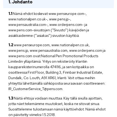
Johdanto
Nämä ehdot koskevat www.penseurope.com-,
www.nationalpen.co.uk-, www.pens.jp-,
www.pensaustralia.com-, www.orderpens.com- ja
www.pens.com-sivustojen (”Sivusto”) kävijöiden ja
asiakkaidemme (”asiakas”) sivuston käyttöä.
www.penseurope.com, www.nationalpen.co.uk,
www.pens.jp, www.pensaustralia.com, www.orderpens.com ja
www.pens.com ovat National Pen Promotional Products
Limitedin ylläpitämiä. Yritys on rekisteröity Irlantiin
kaupparekisterinumerolla 474116, ja sen kotipaikka on
osoitteessa First Floor, Building 3, Finnbair Industrial Estate,
Dundalk, Co. Louth, A91 XR61, Irlanti. Voit ottaa meihin
yhteyttä lähettämällä sähköpostia seuraavaan osoitteeseen:
IR_CustomerService_T@pens.com.
Näitä ehtoja voidaan muuttaa. Käy tällä sivulla ajoittain,
jotta näet tekemämme muutokset, koska ne sitovat sinua.
Suosittelemme tulostamaan nämä käyttöehdot. Nämä ehdot
on päivitetty viimeksi 1.5.2018.