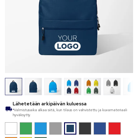
Lähetetään
arkipäivän kuluessa
*Valmistusaika alkaa siitä, kun tilaus on vahvistettu ja kuvamateriaali
hyväksytty.