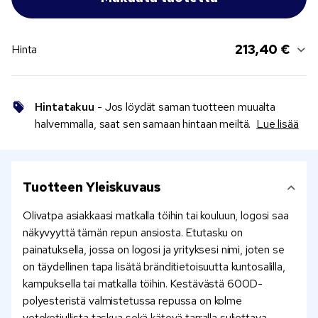
213,40 €
Hinta
Hintatakuu
- Jos löydät saman tuotteen muualta
halvemmalla, saat sen samaan hintaan meiltä.
Lue lisää
Tuotteen Yleiskuvaus
Olivatpa asiakkaasi matkalla töihin tai kouluun, logosi saa
näkyvyyttä tämän repun ansiosta. Etutasku on
painatuksella, jossa on logosi ja yrityksesi nimi, joten se
on täydellinen tapa lisätä bränditietoisuutta kuntosalilla,
kampuksella tai matkalla töihin. Kestävästä 600D-
polyesteristä valmistetussa repussa on kolme
vetoketjullista taskua sekä kätevä tarralla suljettava