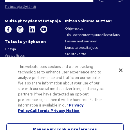
Tietosuojakäytäntö
Muita yhteydenottotapoja
Miten voimme auttaa?
Ohjekeskus
Tilauksenseuranta/uudelleentilaus
Tutustu yritykseen
Laskun maksaminen
Lunasta postitarjous
Tietoja
Sivustokartta
Vastuullisuus
Ota yhteyttä
Tietosuoja- ja evästekäytännöt
This website uses cookies and other tracking
Käyttöehdot
technologies to enhance user experience and to
Myyntiehdot
analyze performance and traffic on our website.
Työpaikat – Pens.com
We also share information about your use of our
site with our social media, advertising and analytics
Tarjouksia ja tietoa
partners. If we have detected an opt-out
Liikelahjat
preference signal then it will be honored. Further
Kampanjakoodit ja kupongit
information is available in our
Privacy
Policy
California Privacy Notice
Vinkkejä painatuksen suunnitteluun
Manage my cookie preferences