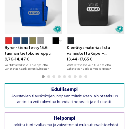
+5
Byron-kierrätetty 15,6
Kierrätysmateriaalista
tuuman tietokonereppu
valmistettu Koper-
9,76-14,47 €
läppärireppu 15 tuumaa
13,44-17,65 €
Voit tilata vaikka vain
5
kappaletta
Voit tilata vaikka vain
10
kappaletta
Lähetetään 2 arkipäivän kuluessa*
Lähetetään 2 arkipäivän kuluessa*
Edullisempi
Joustavien tilauskokojen, nopean toimituksen ja hintatakuun
ansiosta voit rakentaa brändiäsi nopeasti ja edullisesti.
Helpompi
Harkittu tuotevalikoima ja vaivattomat mukautusvaihtoehdot