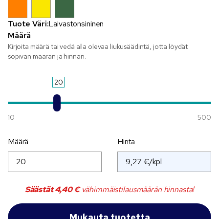
Tuote Väri:
Laivastonsininen
Määrä
Kirjoita määrä tai vedä alla olevaa liukusäädintä, jotta löydät
sopivan määrän ja hinnan.
20
10
500
Määrä
Hinta
Säästät
4,40 €
vähimmäistilausmäärän hinnasta!