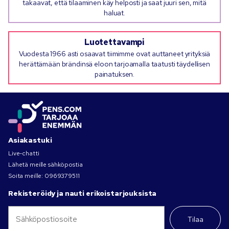
takaavat, että tilaaminen käy helposti ja saat juuri sen, mitä
haluat.
Luotettavampi
Vuodesta 1966 asti osaavat tiimimme ovat auttaneet yrityksiä
herättämään brändinsä eloon tarjoamalla taatusti täydellisen
painatuksen.
Asiakastuki
Live-chatti
Lähetä meille sähköpostia
Soita meille:
0969379511
Rekisteröidy ja nauti erikoistarjouksista
Tilaa