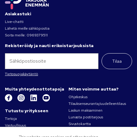
Asiakastuki
Live-chatti
Lähetä meille sähköpostia
Soita meille:
0969379511
Rekisteröidy ja nauti erikoistarjouksista
Tilaa
Tietosuojakäytäntö
Muita yhteydenottotapoja
Miten voimme auttaa?
Ohjekeskus
Tilauksenseuranta/uudelleentilaus
Tutustu yritykseen
Laskun maksaminen
Lunasta postitarjous
Tietoja
Sivustokartta
Vastuullisuus
Ota yhteyttä
Tietosuoja- ja evästekäytännöt