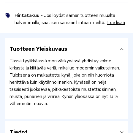
Hintatakuu
- Jos löydät saman tuotteen muualta
halvemmalla, saat sen samaan hintaan meiltä.
Lue lisää
Tuotteen Yleiskuvaus
Tässä tyylikkäässä monivärikynässä yhdistyy kolme
kirkasta ja kiiltävää väriä, mikä luo modernin vaikutelman.
Tuloksena on mukautettu kynä, joka on niin huomiota
herättävä kuin käytännöllinenkin. Kynässä on neljä
tasaisesti juoksevaa, pitkäkestoista mustetta: sininen,
musta, punainen ja vihreä. Kynän yläosassa on nyt 13 %
vähemmän muovia.
Tiedot