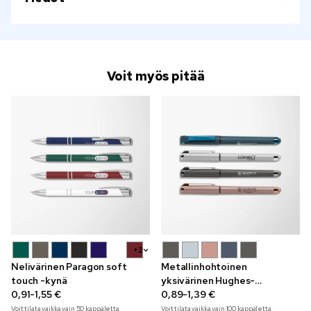
Voit myös pitää
+2
Nelivärinen Paragon soft
Metallinhohtoinen
touch -kynä
yksivärinen Hughes-
0,91-1,55 €
geelikynä
0,89-1,39 €
Voit tilata vaikka vain
50
kappaletta
Voit tilata vaikka vain
100
kappaletta