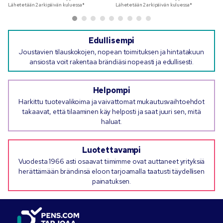
Lähetetään 2 arkipäivän kuluessa*
Lähetetään 2 arkipäivän kuluessa*
Edullisempi
Joustavien tilauskokojen, nopean toimituksen ja hintatakuun
ansiosta voit rakentaa brändiäsi nopeasti ja edullisesti.
Helpompi
Harkittu tuotevalikoima ja vaivattomat mukautusvaihtoehdot
takaavat, että tilaaminen käy helposti ja saat juuri sen, mitä
haluat.
Luotettavampi
Vuodesta 1966 asti osaavat tiimimme ovat auttaneet yrityksiä
herättämään brändinsä eloon tarjoamalla taatusti täydellisen
painatuksen.