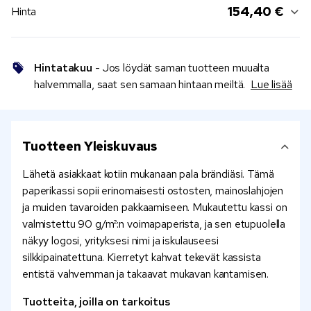
154,40 €
Hinta
Hintatakuu
- Jos löydät saman tuotteen muualta
halvemmalla, saat sen samaan hintaan meiltä.
Lue lisää
Tuotteen Yleiskuvaus
Lähetä asiakkaat kotiin mukanaan pala brändiäsi. Tämä
paperikassi sopii erinomaisesti ostosten, mainoslahjojen
ja muiden tavaroiden pakkaamiseen. Mukautettu kassi on
valmistettu 90 g/m²:n voimapaperista, ja sen etupuolella
näkyy logosi, yrityksesi nimi ja iskulauseesi
silkkipainatettuna. Kierretyt kahvat tekevät kassista
entistä vahvemman ja takaavat mukavan kantamisen.
Tuotteita, joilla on tarkoitus