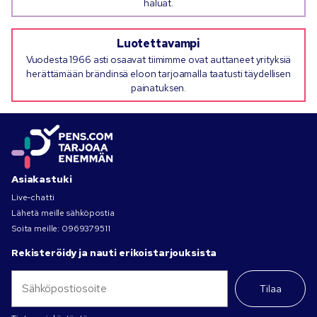
haluat.
Luotettavampi
Vuodesta 1966 asti osaavat tiimimme ovat auttaneet yrityksiä
herättämään brändinsä eloon tarjoamalla taatusti täydellisen
painatuksen.
Asiakastuki
Live-chatti
Lähetä meille sähköpostia
Soita meille:
0969379511
Rekisteröidy ja nauti erikoistarjouksista
Tilaa