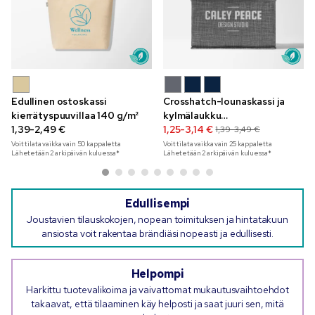
Edullinen ostoskassi
Crosshatch-lounaskassi ja
kierrätyspuuvillaa 140 g/m²
kylmälaukku
1,39-2,49 €
kierrätysmateriaalista
1,25-3,14 €
1,39-3,49 €
Voit tilata vaikka vain
50
kappaletta
Voit tilata vaikka vain
25
kappaletta
Lähetetään 2 arkipäivän kuluessa*
Lähetetään 2 arkipäivän kuluessa*
Edullisempi
Joustavien tilauskokojen, nopean toimituksen ja hintatakuun
ansiosta voit rakentaa brändiäsi nopeasti ja edullisesti.
Helpompi
Harkittu tuotevalikoima ja vaivattomat mukautusvaihtoehdot
takaavat, että tilaaminen käy helposti ja saat juuri sen, mitä