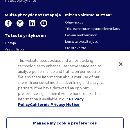
Tietosuojakäytäntö
Muita yhteydenottotapoja
Miten voimme auttaa?
Ohjekeskus
Tilauksenseuranta/uudelleentilaus
Tutustu yritykseen
Laskun maksaminen
Lunasta postitarjous
Tietoja
Sivustokartta
Vastuullisuus
Ota yhteyttä
Tietosuoja- ja evästekäytännöt
This website uses cookies and other tracking
Käyttöehdot
technologies to enhance user experience and to
Myyntiehdot
analyze performance and traffic on our website.
Työpaikat – Pens.com
We also share information about your use of our
site with our social media, advertising and analytics
Tarjouksia ja tietoa
partners. If we have detected an opt-out
Liikelahjat
preference signal then it will be honored. Further
Kampanjakoodit ja kupongit
information is available in our
Privacy
Policy
California Privacy Notice
Vinkkejä painatuksen suunnitteluun
Manage my cookie preferences