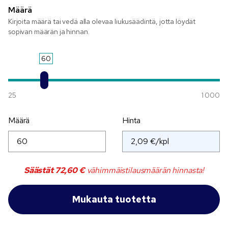
Määrä
Kirjoita määrä tai vedä alla olevaa liukusäädintä, jotta löydät
sopivan määrän ja hinnan.
60
25
1 000
Määrä
Hinta
Säästät
72,60 €
vähimmäistilausmäärän hinnasta!