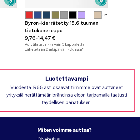
+3
Byron-kierrätetty 15,6 tuuman
Crosshatch
tietokonereppu
kylmälauk
9,76-14,47 €
kierrätysm
1,25-3,14 
Voit tilata vaikka vain
5
kappaletta
Voit tilata vai
Lähetetään 2 arkipäivän kuluessa*
Lähetetään 2 
Luotettavampi
Vuodesta 1966 asti osaavat tiimimme ovat auttaneet
yrityksiä herättämään brändinsä eloon tarjoamalla taatusti
täydellisen painatuksen.
Miten voimme auttaa?
Ohjekeskus