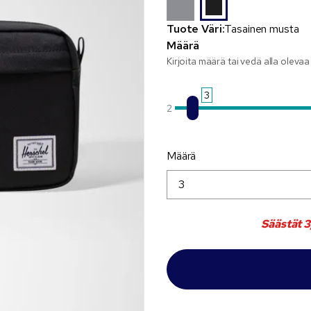
Tuote Väri:
Tasainen musta
Määrä
Kirjoita määrä tai vedä alla oleva
3
2
Määrä
Säästät
3