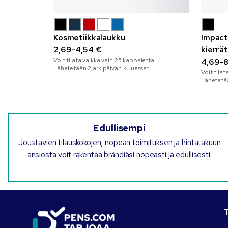
Kosmetiikkalaukku
Impact
2,69-4,54 €
kierrä
Voit tilata vaikka vain
25
kappaletta
4,69-8
Lähetetään 2 arkipäivän kuluessa*
Voit tilat
Lähetetää
Edullisempi
Joustavien tilauskokojen, nopean toimituksen ja hintatakuun
ansiosta voit rakentaa brändiäsi nopeasti ja edullisesti.
T