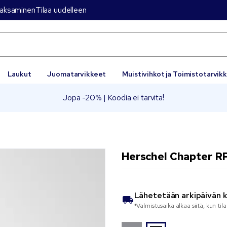
aksaminen
Tilaa uudelleen
Laukut
Juomatarvikkeet
Muistivihkot ja Toimistotarvik
Jopa -20% | Koodia ei tarvita!
Herschel Chapter R
Lähetetään
arkipäivän 
*Valmistusaika alkaa siitä, kun til