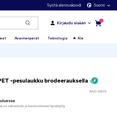
Syötä alennuskoodi
Suomi
Kirjaudu sisään
keet
Avaimenperät
Teknologia
Ale
PET -pesulaukku brodeerauksella
BAG-15605
kuluessa
aus on vahvistettu ja kuvamateriaali hyväksytty.