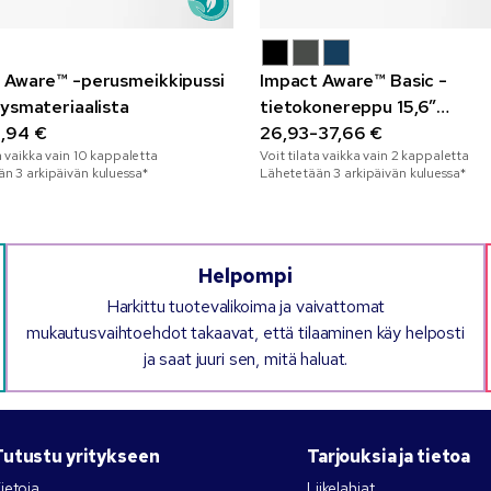
 Aware™ -perusmeikkipussi
Impact Aware™ Basic -
tysmateriaalista
tietokonereppu 15,6”
,94 €
kierrätysmateriaalia
26,93-37,66 €
a vaikka vain
10
kappaletta
Voit tilata vaikka vain
2
kappaletta
n 3 arkipäivän kuluessa*
Lähetetään 3 arkipäivän kuluessa*
Helpompi
Harkittu tuotevalikoima ja vaivattomat
mukautusvaihtoehdot takaavat, että tilaaminen käy helposti
ja saat juuri sen, mitä haluat.
Tutustu yritykseen
Tarjouksia ja tietoa
ietoja
Liikelahjat