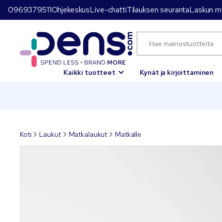
0969379511
Ohjekeskus
Live-chatti
Tilauksen seuranta
Laskun m
Kaikki tuotteet
Kynät ja kirjoittaminen
Koti
Laukut
Matkalaukut
Matkalle