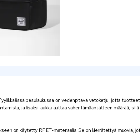
ylikkäässä pesulaukussa on vedenpitävä vetoketju, jotta tuotteet 
kantamista, ja lisäksi laukku auttaa vähentämään jätteen määrää, si
kseen on käytetty RPET-materiaalia. Se on kierrätettyä muovia, jot