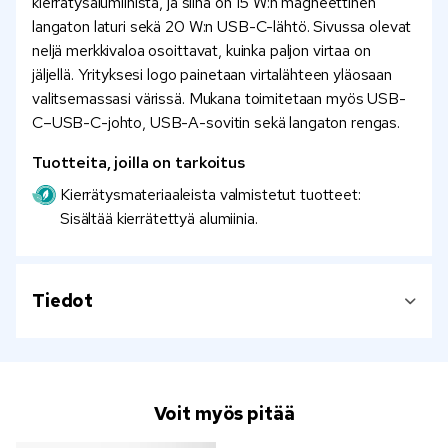
kierrätysalumiinista, ja siinä on 15 W:n magneettinen
langaton laturi sekä 20 W:n USB-C-lähtö. Sivussa olevat
neljä merkkivaloa osoittavat, kuinka paljon virtaa on
jäljellä. Yrityksesi logo painetaan virtalähteen yläosaan
valitsemassasi värissä. Mukana toimitetaan myös USB-
C–USB-C-johto, USB-A-sovitin sekä langaton rengas.
Tuotteita, joilla on tarkoitus
Kierrätysmateriaaleista valmistetut tuotteet:
Sisältää kierrätettyä alumiinia.
Tiedot
Voit myös pitää