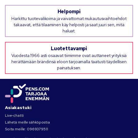
Helpompi
Harkittu tuotevalikoima ja vaivattomat mukautusvaihtoehdot
takaavat, että tilaaminen käy helposti ja saat juuri sen, mitä
haluat.
Luotettavampi
Vuodesta 1966 asti osaavat tiimimme ovat auttaneet yrityksiä
herättämään brändinsä eloon tarjoamalla taatusti täydellisen
painatuksen.
Asiakastuki
Live-chatti
Lähetä meille sähköpostia
Soita meille:
0969379511