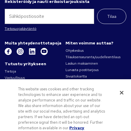
Rekisteröidy ja nauti erikoistarjouksista
Tilaa
Tietosuojakäytäntö
Muita yhteydenottotapoja
Miten voimme auttaa?
Ohjekeskus
Tilauksenseuranta/uudelleentilaus
Tutustu yritykseen
Laskun maksaminen
Lunasta postitarjous
Tietoja
Sivustokartta
Vastuullisuus
Ota yhteyttä
Tietosuoja- ja evästekäytännöt
This website uses cookies and other tracking
Käyttöehdot
technologies to enhance user experience and to
Myyntiehdot
analyze performance and traffic on our website.
Työpaikat – Pens.com
We also share information about your use of our
site with our social media, advertising and analytics
Tarjouksia ja tietoa
partners. If we have detected an opt-out
Liikelahjat
preference signal then it will be honored. Further
Kampanjakoodit ja kupongit
information is available in our
Privacy