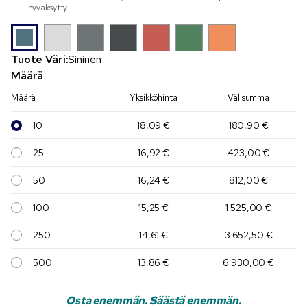
hyväksytty.
Tuote Väri:
Sininen
Määrä
Määrä
Yksikköhinta
Välisumma
10
18,09 €
180,90 €
25
16,92 €
423,00 €
50
16,24 €
812,00 €
100
15,25 €
1 525,00 €
250
14,61 €
3 652,50 €
500
13,86 €
6 930,00 €
Osta enemmän. Säästä enemmän.