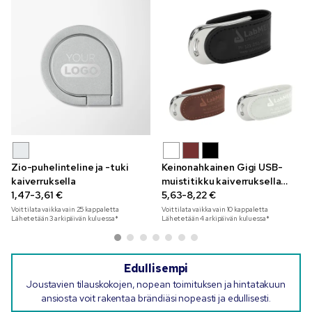
Zio-puhelinteline ja -tuki
Keinonahkainen Gigi USB-
kaiverruksella
muistitikku kaiverruksella
1,47-3,61 €
4 GB
5,63-8,22 €
Voit tilata vaikka vain
25
kappaletta
Voit tilata vaikka vain
10
kappaletta
Lähetetään 3 arkipäivän kuluessa*
Lähetetään 4 arkipäivän kuluessa*
Edullisempi
Joustavien tilauskokojen, nopean toimituksen ja hintatakuun
ansiosta voit rakentaa brändiäsi nopeasti ja edullisesti.