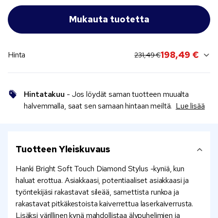
original price:
current sale price:
198,49 €
Hinta
231,49 €
Hintatakuu
- Jos löydät saman tuotteen muualta
halvemmalla, saat sen samaan hintaan meiltä.
Lue lisää
Tuotteen Yleiskuvaus
Hanki Bright Soft Touch Diamond Stylus -kyniä, kun
haluat erottua. Asiakkaasi, potentiaaliset asiakkaasi ja
työntekijäsi rakastavat sileää, samettista runkoa ja
rakastavat pitkäkestoista kaiverrettua laserkaiverrusta.
Lisäksi värillinen kynä mahdollistaa älypuhelimien ja