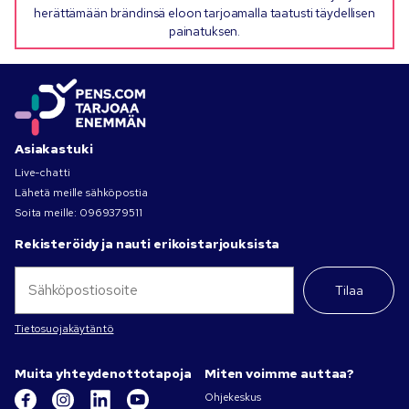
herättämään brändinsä eloon tarjoamalla taatusti täydellisen
painatuksen.
Asiakastuki
Live-chatti
Lähetä meille sähköpostia
Soita meille:
0969379511
Rekisteröidy ja nauti erikoistarjouksista
Tilaa
Tietosuojakäytäntö
Muita yhteydenottotapoja
Miten voimme auttaa?
Ohjekeskus