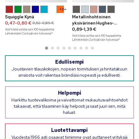
+2
Squiggle Kynä
Metallinhohtoinen
0,47-0,80 €
yksivärinen Hughes-
0,52-0,89 €
geelikynä
0,89-1,39 €
Voit tilata vaikka vain
100
kappaletta
Lähetetään 2 arkipäivän kuluessa*
Voit tilata vaikka vain
100
kappaletta
Lähetetään 2 arkipäivän kuluessa*
Edullisempi
Joustavien tilauskokojen, nopean toimituksen ja hintatakuun
ansiosta voit rakentaa brändiäsi nopeasti ja edullisesti.
Helpompi
Harkittu tuotevalikoima ja vaivattomat mukautusvaihtoehdot
takaavat, että tilaaminen käy helposti ja saat juuri sen, mitä
haluat.
Luotettavampi
Vuodesta 1966 asti osaavat tiimimme ovat auttaneet yrityksiä