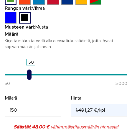
Rungon väri:
Vihreä
Musteen väri:
Musta
Määrä
Kirjoita määrä tai vedä alla olevaa liukusäädintä, jotta löydät
sopivan määrän ja hinnan.
150
50
5 000
Määrä
Hinta
1.49
Säästät
48,00 €
vähimmäistilausmäärän hinnasta!