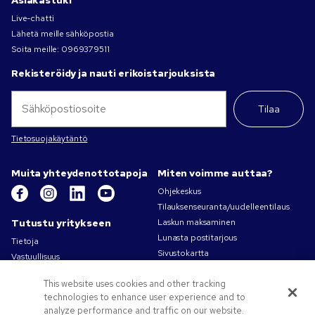
Asiakastuki
Live-chatti
Lähetä meille sähköpostia
Soita meille:
0969379511
Rekisteröidy ja nauti erikoistarjouksista
Tilaa
Tietosuojakäytäntö
Muita yhteydenottotapoja
Miten voimme auttaa?
Ohjekeskus
Tilauksenseuranta/uudelleentilaus
Tutustu yritykseen
Laskun maksaminen
Lunasta postitarjous
Tietoja
Sivustokartta
Vastuullisuus
Ota yhteyttä
Tietosuoja- ja evästekäytännöt
This website uses cookies and other tracking
Käyttöehdot
technologies to enhance user experience and to
Myyntiehdot
analyze performance and traffic on our website.