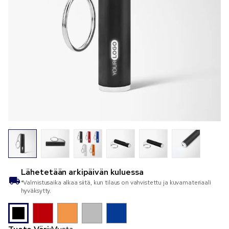
Lähetetään
arkipäivän kuluessa
*Valmistusaika alkaa siitä, kun tilaus on vahvistettu ja kuvamateriaali
hyväksytty.