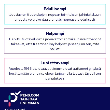
Edullisempi
Joustavien tilauskokojen, nopean toimituksen ja hintatakuun
ansiosta voit rakentaa brändiäsi nopeasti ja edullisesti.
Helpompi
Harkittu tuotevalikoima ja vaivattomat mukautusvaihtoehdot
takaavat, että tilaaminen käy helposti ja saat juuri sen, mitä
haluat.
Luotettavampi
Vuodesta 1966 asti osaavat tiimimme ovat auttaneet yrityksiä
herättämään brändinsä eloon tarjoamalla taatusti täydellisen
painatuksen.