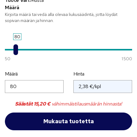
Tuote Väri:
Musta
Määrä
Kirjoita määrä tai vedä alla olevaa liukusäädintä, jotta löydät
sopivan määrän ja hinnan.
80
50
1 500
Määrä
Hinta
Säästät
15,20 €
vähimmäistilausmäärän hinnasta!