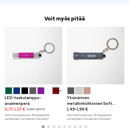
Voit myös pitää
+4
LED-taskulamppu-
Yksivärinen
avaimenperä
metallinhohtoinen Soft
0,71-1,27 €
Touch 3 LED -
1,49-1,99 €
0,89-1,59 €
taskulamppuavaimenperä
Voit tilata vaikka vain
50
kappaletta
Voit tilata vaikka vain
50
kappaletta
Lähetetään 2 arkipäivän kuluessa*
Lähetetään 2 arkipäivän kuluessa*