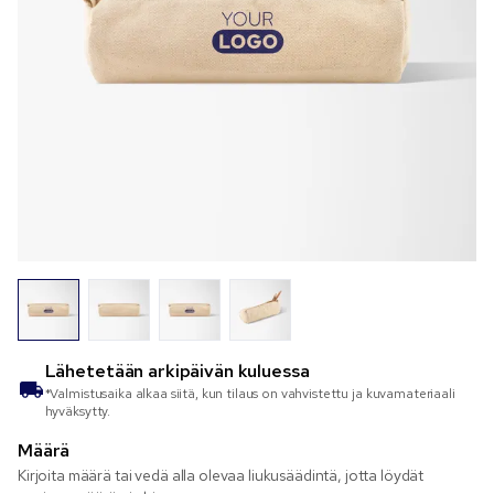
Lähetetään
arkipäivän kuluessa
*Valmistusaika alkaa siitä, kun tilaus on vahvistettu ja kuvamateriaali
hyväksytty.
Määrä
Kirjoita määrä tai vedä alla olevaa liukusäädintä, jotta löydät