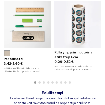
Rulla ympyrän muotoisia
etikettejä 6cm
Penaalisetti
0,09-0,52 €
3,42-5,60 €
Voit tilata vaikka vain
100
kappaletta
Voit tilata vaikka vain
10
kappaletta
Lähetetään 5 arkipäivän kuluessa*
Lähetetään 2 arkipäivän kuluessa*
Edullisempi
Joustavien tilauskokojen, nopean toimituksen ja hintatakuun
ansiosta voit rakentaa brändiäsi nopeasti ja edullisesti.