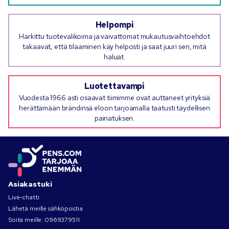
Helpompi
Harkittu tuotevalikoima ja vaivattomat mukautusvaihtoehdot
takaavat, että tilaaminen käy helposti ja saat juuri sen, mitä
haluat.
Luotettavampi
Vuodesta 1966 asti osaavat tiimimme ovat auttaneet yrityksiä
herättämään brändinsä eloon tarjoamalla taatusti täydellisen
painatuksen.
Asiakastuki
Live-chatti
Lähetä meille sähköpostia
Soita meille:
0969379511