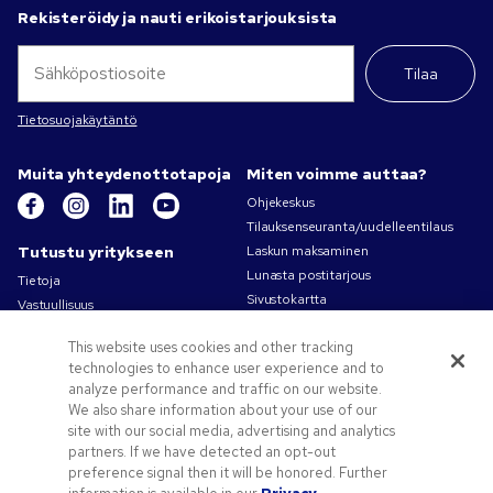
Rekisteröidy ja nauti erikoistarjouksista
Tilaa
Tietosuojakäytäntö
Muita yhteydenottotapoja
Miten voimme auttaa?
Ohjekeskus
Tilauksenseuranta/uudelleentilaus
Tutustu yritykseen
Laskun maksaminen
Lunasta postitarjous
Tietoja
Sivustokartta
Vastuullisuus
Ota yhteyttä
Tietosuoja- ja evästekäytännöt
This website uses cookies and other tracking
Käyttöehdot
technologies to enhance user experience and to
Myyntiehdot
analyze performance and traffic on our website.
Työpaikat – Pens.com
We also share information about your use of our
site with our social media, advertising and analytics
Tarjouksia ja tietoa
partners. If we have detected an opt-out
Liikelahjat
preference signal then it will be honored. Further
Kampanjakoodit ja kupongit