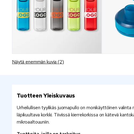
Näytä enemmän kuvia (2)
Tuotteen Yleiskuvaus
Urheilullisen tyylikäs juomapullo on monikäyttöinen valint
läpikuultava korkki. Tiiviissä kierrekorkissa on kätevä kantok
mikroaaltouuniin.
Tuotteita, joilla on tarkoitus