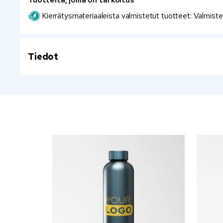
Kierrätysmateriaaleista valmistetut tuotteet: Valmist
Tiedot