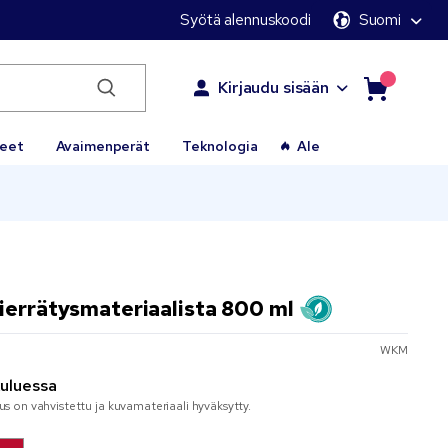
Syötä alennuskoodi
Suomi
Kirjaudu sisään
keet
Avaimenperät
Teknologia
Ale
ierrätysmateriaalista 800 ml
WKM
kuluessa
aus on vahvistettu ja kuvamateriaali hyväksytty.