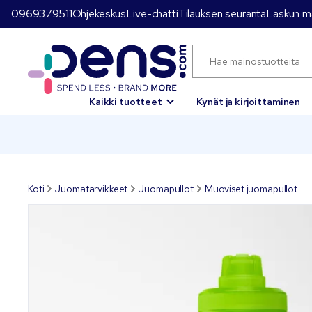
0969379511
Ohjekeskus
Live-chatti
Tilauksen seuranta
Laskun m
Kaikki tuotteet
Kynät ja kirjoittaminen
Koti
Juomatarvikkeet
Juomapullot
Muoviset juomapullot