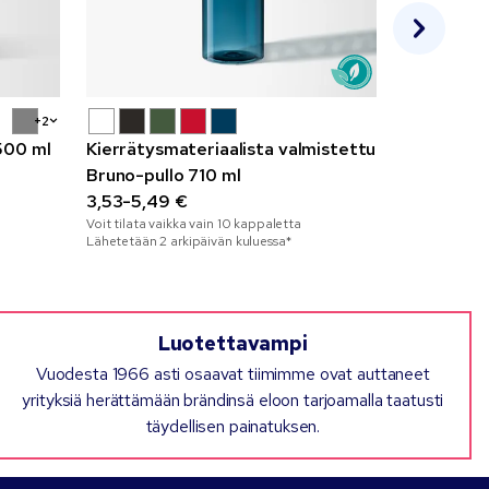
+2
500 ml
Kierrätysmateriaalista valmistettu
H2O Tempo
Bruno-pullo 710 ml
urheilujuo
3,53-5,49 €
3,56-6,80
Voit tilata vaikka vain
10
kappaletta
Voit tilata vai
Lähetetään 2 arkipäivän kuluessa*
Lähetetään 2 
Luotettavampi
Vuodesta 1966 asti osaavat tiimimme ovat auttaneet
yrityksiä herättämään brändinsä eloon tarjoamalla taatusti
täydellisen painatuksen.