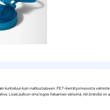
a niin kuntoiluun kuin matkustukseen. PET-kierrätysmuovista valmis
ahva. Lisää pulloon oma logosi haluamasi värisenä, niin brändisi on ain