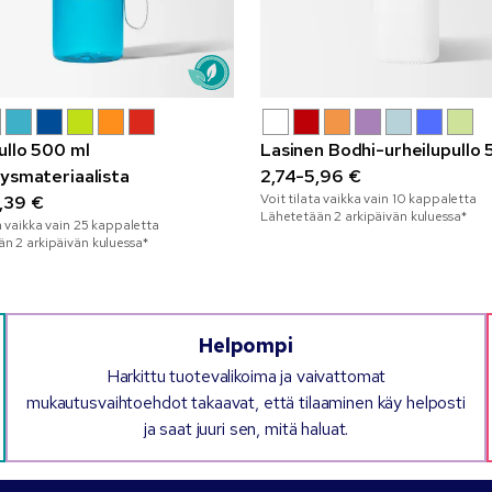
ullo 500 ml
Lasinen Bodhi-urheilupullo 
tysmateriaalista
2,74-5,96 €
Voit tilata vaikka vain
10
kappaletta
,39 €
Lähetetään 2 arkipäivän kuluessa*
a vaikka vain
25
kappaletta
n 2 arkipäivän kuluessa*
Helpompi
Harkittu tuotevalikoima ja vaivattomat
mukautusvaihtoehdot takaavat, että tilaaminen käy helposti
ja saat juuri sen, mitä haluat.