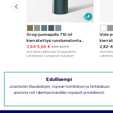
Grog-juomapullo 710 ml
Vida-p
kierrätettyä ruostumatonta
kierrä
terästä
3,64-5,66 €
2,82-4
4,04-6,29 €
Voit tilata vaikka vain
10
kappaletta
Voit tilat
Lähetetään 2 arkipäivän kuluessa*
Lähetetää
Edullisempi
Joustavien tilauskokojen, nopean toimituksen ja hintatakuun
ansiosta voit rakentaa brändiäsi nopeasti ja edullisesti.