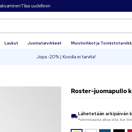
aksaminen
Tilaa uudelleen
Laukut
Juomatarvikkeet
Muistivihkot ja Toimistotarvik
Jopa -20% | Koodia ei tarvita!
Roster-juomapullo k
Lähetetään
arkipäivän 
*Valmistusaika alkaa siitä, kun til