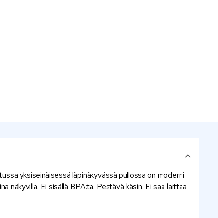
tetussa yksiseinäisessä läpinäkyvässä pullossa on moderni
a näkyvillä. Ei sisällä BPA:ta. Pestävä käsin. Ei saa laittaa