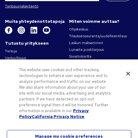
Tietosuojakäytäntö
Muita yhteydenottotapoja
Miten voimme auttaa?
Ohjekeskus
Tilauksenseuranta/uudelleentilaus
Tutustu yritykseen
Laskun maksaminen
Lunasta postitarjous
Tietoja
Sivustokartta
Vastuullisuus
Ota yhteyttä
Tietosuoja- ja evästekäytännöt
This website uses cookies and other tracking
Käyttöehdot
technologies to enhance user experience and to
Myyntiehdot
analyze performance and traffic on our website.
Työpaikat – Pens.com
We also share information about your use of our
site with our social media, advertising and analytics
Tarjouksia ja tietoa
partners. If we have detected an opt-out
Liikelahjat
preference signal then it will be honored. Further
Kampanjakoodit ja kupongit
information is available in our
Privacy
Policy
California Privacy Notice
Vinkkejä painatuksen suunnitteluun
Manage my cookie preferences