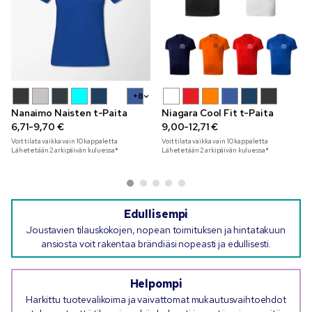
+8
Nanaimo Naisten t-Paita
Niagara Cool Fit t-Paita
6,71-9,70 €
9,00-12,71 €
Voit tilata vaikka vain
10
kappaletta
Voit tilata vaikka vain
10
kappaletta
Lähetetään 2 arkipäivän kuluessa*
Lähetetään 2 arkipäivän kuluessa*
Edullisempi
Joustavien tilauskokojen, nopean toimituksen ja hintatakuun
ansiosta voit rakentaa brändiäsi nopeasti ja edullisesti.
Helpompi
Harkittu tuotevalikoima ja vaivattomat mukautusvaihtoehdot