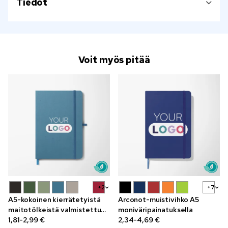
Tiedot
Voit myös pitää
+2
+7
A5-kokoinen kierrätetyistä
Arconot-muistivihko A5
maitotölkeistä valmistettu
moniväripainatuksella
Wren-muistivihko
1,81-2,99 €
2,34-4,69 €