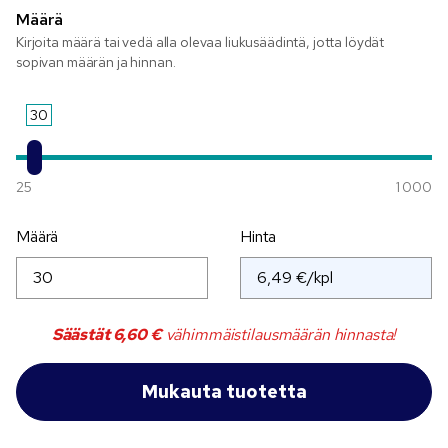
Määrä
Kirjoita määrä tai vedä alla olevaa liukusäädintä, jotta löydät
sopivan määrän ja hinnan.
30
25
1 000
Määrä
Hinta
Säästät
6,60 €
vähimmäistilausmäärän hinnasta!