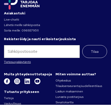
Asiakastuki
Live-chatti
Lähetä meille sähköpostia
Soita meille:
0969379511
Rekisteröidy ja nauti erikoistarjouksista
Tilaa
Tietosuojakäytäntö
Muita yhteydenottotapoja
Miten voimme auttaa?
Ohjekeskus
Tilauksenseuranta/uudelleentilaus
Tutustu yritykseen
Laskun maksaminen
Lunasta postitarjous
Tietoja
Sivustokartta
Vastuullisuus
Ota yhteyttä
Tietosuoja- ja evästekäytännöt