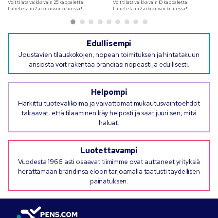
moniväripainatuksella
Voit tilata vaikka vain
25
kappaletta
Voit tilata vaikka vain
10
kappaletta
Lähetetään 2 arkipäivän kuluessa*
Lähetetään 2 arkipäivän kuluessa*
Edullisempi
Joustavien tilauskokojen, nopean toimituksen ja hintatakuun
ansiosta voit rakentaa brändiäsi nopeasti ja edullisesti.
Helpompi
Harkittu tuotevalikoima ja vaivattomat mukautusvaihtoehdot
takaavat, että tilaaminen käy helposti ja saat juuri sen, mitä
haluat.
Luotettavampi
Vuodesta 1966 asti osaavat tiimimme ovat auttaneet yrityksiä
herättämään brändinsä eloon tarjoamalla taatusti täydellisen
painatuksen.