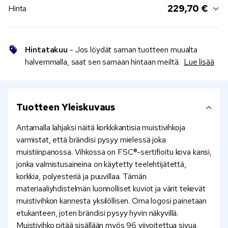
229,70 €
Hinta
Hintatakuu
- Jos löydät saman tuotteen muualta
halvemmalla, saat sen samaan hintaan meiltä.
Lue lisää
Tuotteen Yleiskuvaus
Antamalla lahjaksi näitä korkkikantisia muistivihkoja
varmistat, että brändisi pysyy mielessä joka
muistiinpanossa. Vihkossa on FSC®-sertifioitu kova kansi,
jonka valmistusaineina on käytetty teelehtijätettä,
korkkia, polyesteriä ja puuvillaa. Tämän
materiaaliyhdistelmän luonnolliset kuviot ja värit tekevät
muistivihkon kannesta yksilöllisen. Oma logosi painetaan
etukanteen, joten brändisi pysyy hyvin näkyvillä.
Muistivihko pitää sisällään myös 96 viivoitettua sivua,