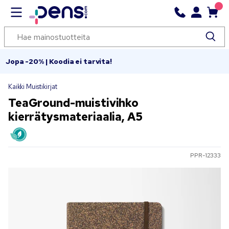
Jopa -20% | Koodia ei tarvita!
Kaikki Muistikirjat
TeaGround-muistivihko
kierrätysmateriaalia, A5
PPR-12333