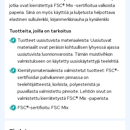
jotka ovat kierrätettyä FSC® Mix -sertifioitua valkoista
paperia. Siinä on myös käyttöä ja kuljetusta helpottava
elastinen sulkulenkki, kirjanmerkkinauha ja kynälenkki.
Tuotteita, joilla on tarkoitus
Tuotteet uusiutuvista materiaaleista: Uusiutuvat
materiaalit ovat peräisin kohtuullisen lyhyessä ajassa
uusiutuvista luonnonvaroista. Tämän muistivihkon
valmistukseen on käytetty uusiokäytettyjä teelehtiä.
Kierrätysmateriaaleista valmistetut tuotteet: FSC®-
sertifioidun pahvikannen pinnassa on
teelehtijätteestä, korkista, polyesteristä ja
puuvillasta valmistettu pinnoite. Lehtiön sivut on
valmistettu kierrätetystä FSC® Mix -paperista.
FSC®-sertifioitu: FSC Mix