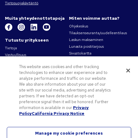
Tietosuojakäytäntö
Muita yhteydenottotapoja
Miten voimme auttaa?
Ohjekeskus
Tilauksenseuranta/uudelleentilaus
Tutustu yritykseen
Laskun maksaminen
Lunasta postitarjous
Tietoja
Sivustokartta
Vastuullisuus
Ota yhteyttä
Tietosuoja- ja evästekäytännöt
This website uses cookies and other tracking
Käyttöehdot
technologies to enhance user experience and to
Myyntiehdot
analyze performance and traffic on our website.
Työpaikat – Pens.com
We also share information about your use of our
site with our social media, advertising and analytics
Tarjouksia ja tietoa
partners. If we have detected an opt-out
Liikelahjat
preference signal then it will be honored. Further
Kampanjakoodit ja kupongit
information is available in our
Privacy
Policy
California Privacy Notice
Vinkkejä painatuksen suunnitteluun
Manage my cookie preferences