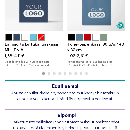
Laminoitu kuitukangaskassi
Tone-paperikassi 90 g/m² 40
MILLENIA
x 32 cm
1,58-4,11 €
1,02-2,61 €
Voit tilata vaikka vain
25
kappaletta
Voit tilata vaikka vain
25
kappaletta
Lähetetään 2 arkipäivän kuluessa*
Lähetetään 2 arkipäivän kuluessa*
Edullisempi
Joustavien tilauskokojen, nopean toimituksen ja hintatakuun
ansiosta voit rakentaa brändiäsi nopeasti ja edullisesti.
Helpompi
Harkittu tuotevalikoima ja vaivattomat mukautusvaihtoehdot
takaavat, että tilaaminen käy helposti ja saat juuri sen, mitä