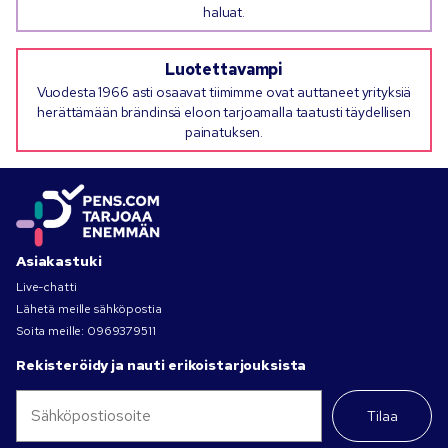
haluat.
Luotettavampi
Vuodesta 1966 asti osaavat tiimimme ovat auttaneet yrityksiä
herättämään brändinsä eloon tarjoamalla taatusti täydellisen
painatuksen.
Asiakastuki
Live-chatti
Lähetä meille sähköpostia
Soita meille:
0969379511
Rekisteröidy ja nauti erikoistarjouksista
Tilaa