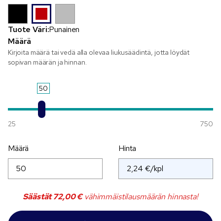
Tuote Väri:
Punainen
Määrä
Kirjoita määrä tai vedä alla olevaa liukusäädintä, jotta löydät
sopivan määrän ja hinnan.
50
25
750
Määrä
Hinta
Säästät
72,00 €
vähimmäistilausmäärän hinnasta!