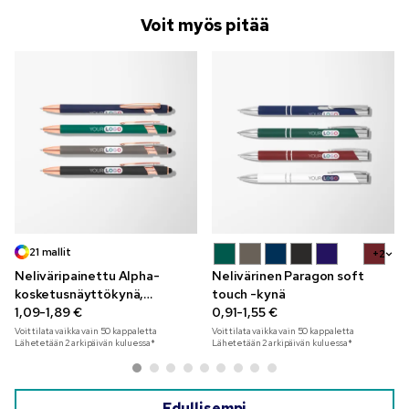
Voit myös pitää
21 mallit
+2
Neliväripainettu Alpha-
Nelivärinen Paragon soft
kosketusnäyttökynä,
touch -kynä
ruusukultakoristeet
1,09-1,89 €
0,91-1,55 €
Voit tilata vaikka vain
50
kappaletta
Voit tilata vaikka vain
50
kappaletta
Lähetetään 2 arkipäivän kuluessa*
Lähetetään 2 arkipäivän kuluessa*
Edullisempi