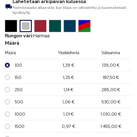
Lähetetään
arkipäivän kuluessa
*Valmistusaika alkaa siitä, kun tilaus on vahvistettu ja kuvamateriaali
hyväksytty.
Rungon väri:
Harmaa
Määrä
Määrä
Yksikköhinta
Välisumma
100
1,39 €
139,00 €
150
1,25 €
187,50 €
250
1,14 €
285,00 €
500
1,06 €
530,00 €
1000
1,01 €
1 010,00 €
1500
0,97 €
1 455,00 €