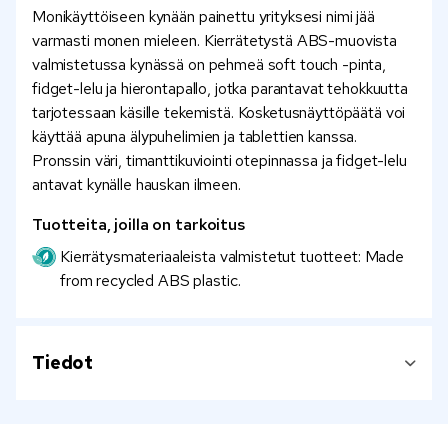
Monikäyttöiseen kynään painettu yrityksesi nimi jää
varmasti monen mieleen. Kierrätetystä ABS-muovista
valmistetussa kynässä on pehmeä soft touch -pinta,
fidget-lelu ja hierontapallo, jotka parantavat tehokkuutta
tarjotessaan käsille tekemistä. Kosketusnäyttöpäätä voi
käyttää apuna älypuhelimien ja tablettien kanssa.
Pronssin väri, timanttikuviointi otepinnassa ja fidget-lelu
antavat kynälle hauskan ilmeen.
Tuotteita, joilla on tarkoitus
Kierrätysmateriaaleista valmistetut tuotteet: Made
from recycled ABS plastic.
Tiedot