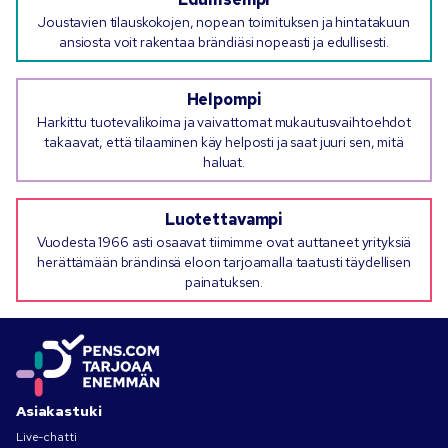
Joustavien tilauskokojen, nopean toimituksen ja hintatakuun
ansiosta voit rakentaa brändiäsi nopeasti ja edullisesti.
Helpompi
Harkittu tuotevalikoima ja vaivattomat mukautusvaihtoehdot
takaavat, että tilaaminen käy helposti ja saat juuri sen, mitä
haluat.
Luotettavampi
Vuodesta 1966 asti osaavat tiimimme ovat auttaneet yrityksiä
herättämään brändinsä eloon tarjoamalla taatusti täydellisen
painatuksen.
Asiakastuki
Live-chatti