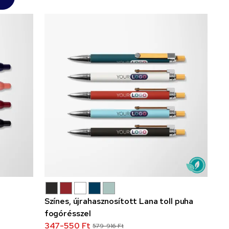
Színes, újrahasznosított Lana toll puha
fogórésszel
347-550 Ft
579-916 Ft