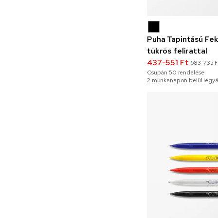
Puha Tapintású Fek
tükrös felirattal
437-551 Ft
583-735 F
Csupán
50
rendelése
2 munkanapon belül legyá