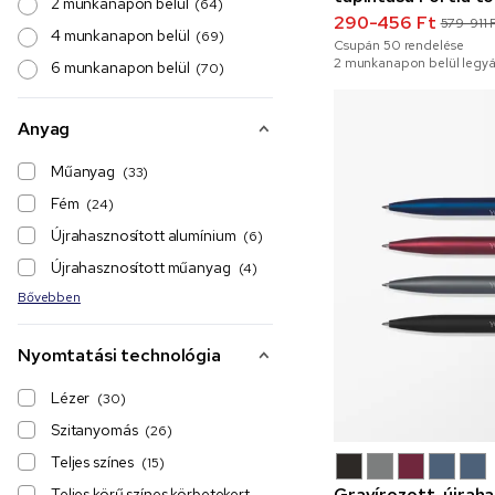
2 munkanapon belül
(64)
díszítéssel
290-456 Ft
579-911 
4 munkanapon belül
(69)
Csupán
50
rendelése
2 munkanapon belül legyá
6 munkanapon belül
(70)
Anyag
Műanyag
(33)
Fém
(24)
Újrahasznosított alumínium
(6)
Újrahasznosított műanyag
(4)
Bővebben
Nyomtatási technológia
Lézer
(30)
Szitanyomás
(26)
Teljes színes
(15)
Gravírozott, újrah
Teljes körű színes körbetekert