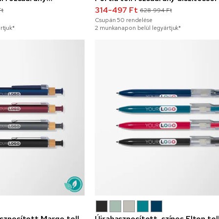
314-497 Ft
Ft
628-994 Ft
Csupán
50
rendelése
rtjuk*
2 munkanapon belül legyártjuk*
asznosított Margo toll
Újrahasznosított, színes Elton tol