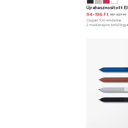
Újrahasznosított El
94-196 Ft
157-327 Ft
Csupán
100
rendelése
2 munkanapon belül legyá