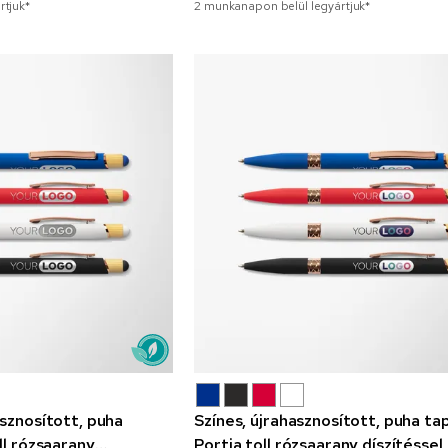
rtjuk*
2 munkanapon belül legyártjuk*
asznosított, puha
Színes, újrahasznosított, puha ta
ll rózsaarany
Portia toll rózsaarany díszítéssel