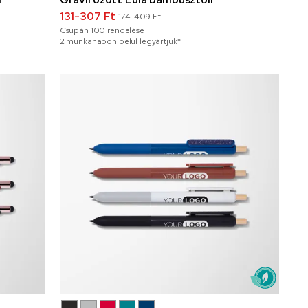
131-307 Ft
174-409 Ft
Csupán
100
rendelése
2 munkanapon belül legyártjuk*