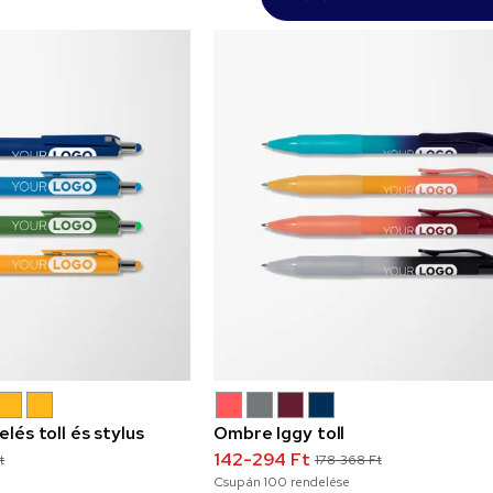
elés toll és stylus
Ombre Iggy toll
142-294 Ft
t
178-368 Ft
Csupán
100
rendelése