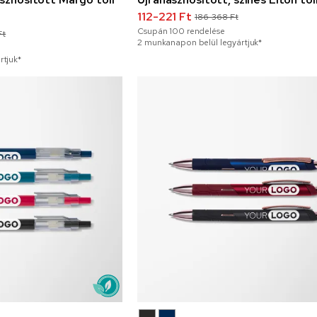
112-221 Ft
186-368 Ft
Csupán
100
rendelése
Ft
2 munkanapon belül legyártjuk*
rtjuk*