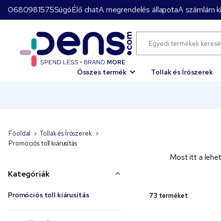
0680981575
Súgó
Élő chat
A megrendelés állapota
A számlám ki
Összes termék
Tollak és Írószerek
Főoldal
Tollak és Írószerek
Promóciós toll kiárusítás
Most itt a lehe
Kategóriák
Promóciós toll kiárusítás
73 terméket