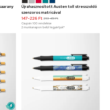
zsaarany
Újrahasznosított Austen toll stresszoldó
szenzoros matricával
147-226 Ft
293-451 Ft
Csupán
100
rendelése
2 munkanapon belül legyártjuk*