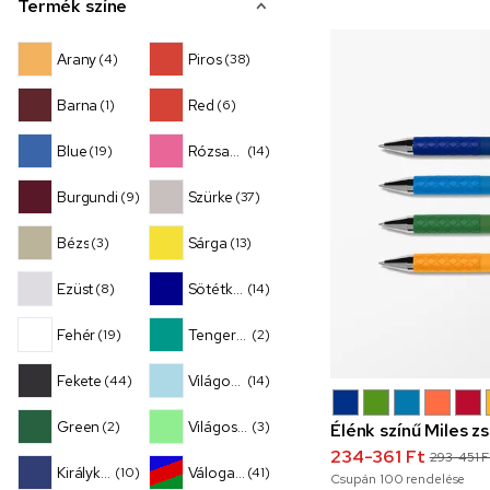
Termék színe
Arany
Piros
(4)
(38)
Barna
Red
(1)
(6)
Blue
Rózsaszín
(19)
(14)
Burgundi
Szürke
(9)
(37)
Bézs
Sárga
(3)
(13)
Ezüst
Sötétkék
(8)
(14)
Fehér
Tengerzöld
(19)
(2)
Fekete
Világoskék
(44)
(14)
Green
Világoszöld
(2)
(3)
Élénk színű Miles zs
234-361 Ft
293-451 F
Királykék
Válogatott
(10)
(41)
Csupán
100
rendelése