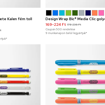
ete Kalen fém toll
Design Wrap Bic® Media Clic goly
169-224 Ft
178-236 Ft
Csupán
500
rendelése
t
9 munkanapon belül legyártjuk*
rtjuk*