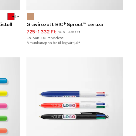
+4
óstoll
Gravírozott BIC® Sprout™ ceruza
725-1 332 Ft
806-1 480 Ft
Csupán
100
rendelése
8 munkanapon belül legyártjuk*