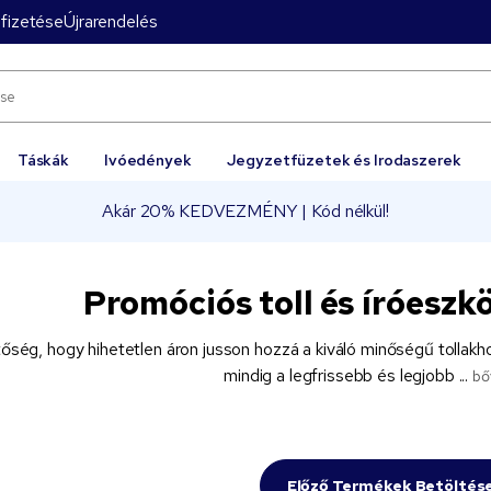
fizetése
Újrarendelés
Táskák
Ivóedények
Jegyzetfüzetek és Irodaszerek
Akár 20% KEDVEZMÉNY | Kód nélkül!
Promóciós toll és íróeszk
tőség, hogy hihetetlen áron jusson hozzá a kiváló minőségű tollakhoz
mindig a legfrissebb és legjobb ...
bő
Előző Termékek Betöltés