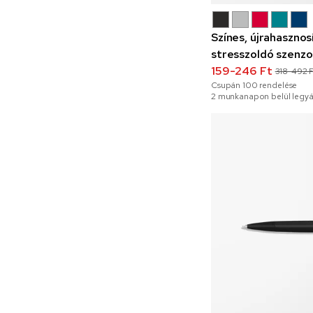
Színes, újrahasznos
stresszoldó szenzo
159-246 Ft
318-492 
Csupán
100
rendelése
2 munkanapon belül legyá