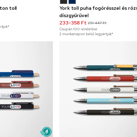
ton toll
York toll puha fogórésszel és ró
díszgyűrűvel
233-358 Ft
291-447 Ft
rtjuk*
Csupán
100
rendelése
2 munkanapon belül legyártjuk*