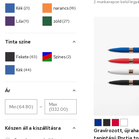
2 munkanapon belül legyá
Kék
narancs
(21)
(16)
Lila
zöld
(11)
(27)
Tinta színe
Fekete
Színes
(63)
(2)
Kék
(44)
Ár
Max
Min (64.80)
(1332.00)
Készen áll a kiszállításra
Gravírozott, újrah
tapintású Portia to