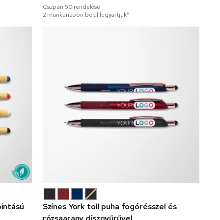
Csupán
50
rendelése
2 munkanapon belül legyártjuk*
pintású
Színes York toll puha fogórésszel és
rózsaarany díszgyűrűvel