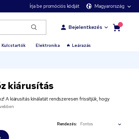
Írja be promóciós kódját
Magyarország
Bejelentkezés
Kulcstartók
Elektronika
Leárazás
öz kiárusítás
! A kiárusítás kínálatát rendszeresen frissítjük, hogy
vebben
Rendezés:
e