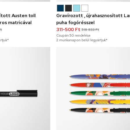
ított Austen toll
Gravírozott , újrahasznosított Lan
ros matricával
puha fogórésszel
311-500 Ft
Ft
518-833 Ft
Csupán
50
rendelése
rtjuk*
2 munkanapon belül legyártjuk*