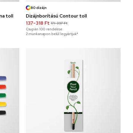
80 dizájn
a toll
Dizájnborítású Contour toll
137-318 Ft
171-397 Ft
Csupán
100
rendelése
2 munkanapon belül legyártjuk*