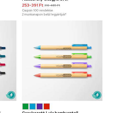
253-391 Ft
316-489 Ft
Csupán
100
rendelése
2 munkanapon belül legyártjuk*
l
Gravírozott Lula bambusztoll