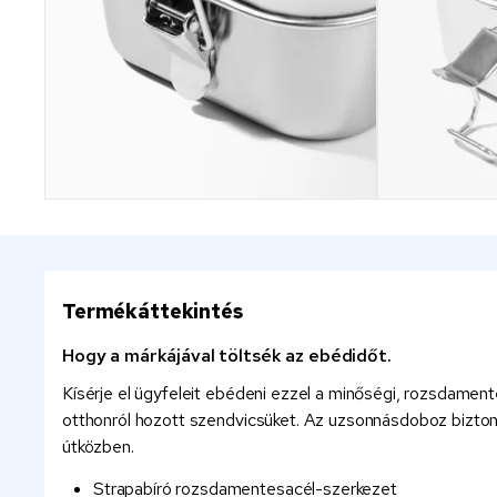
Termékáttekintés
Hogy a márkájával töltsék az ebédidőt.
Kísérje el ügyfeleit ebédeni ezzel a minőségi, rozsdament
otthonról hozott szendvicsüket. Az uzsonnásdoboz biztonsá
útközben.
Strapabíró rozsdamentesacél-szerkezet