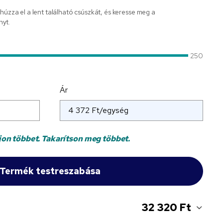
 húzza el a lent található csúszkát, és keresse meg a
nyt.
250
Ár
jon többet. Takarítson meg többet.
32 320 Ft