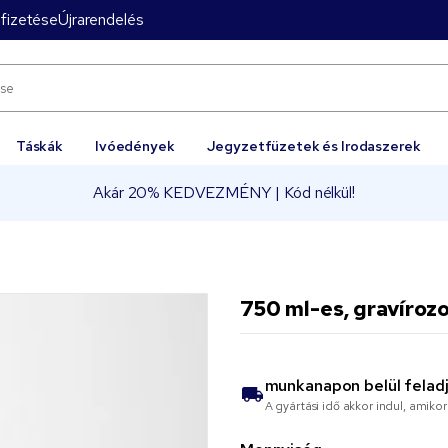
fizetése
Újrarendelés
Táskák
Ivóedények
Jegyzetfüzetek és Irodaszerek
Akár 20% KEDVEZMÉNY | Kód nélkül!
750 ml-es, gravíroz
munkanapon belül felad
A gyártási idő akkor indul, amik