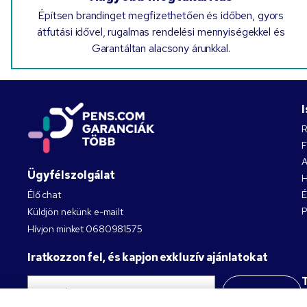
Építsen brandinget megfizethetően és időben, gyors
átfutási idővel, rugalmas rendelési mennyiségekkel és
Garantáltan alacsony árunkkal.
R
F
A
Ügyfélszolgálat
H
Élő chat
É
P
Küldjön nekünk e-mailt
Hívjon minket
0680981575
Iratkozzon fel, és kapjon exkluzív ajánlatokat
Feliratkozás