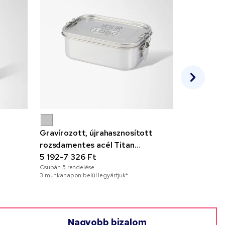
Gravírozott, újrahasznosított
Partier új
rozsdamentes acél Titan
160-773 F
Csupán
50
re
uzsonnásdoboz
5 192-7 326 Ft
3 munkanapon 
Csupán
5
rendelése
3 munkanapon belül legyártjuk*
Nagyobb bizalom