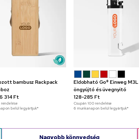
ozott bambusz Rackpack
Eldobható Go® Einweg M3L
oboz
öngyújtó és üvegnyitó
6 314 Ft
128-285 Ft
rendelése
Csupán
100
rendelése
apon belül legyártjuk*
6 munkanapon belül legyártjuk*
Nagyobb könnyedség