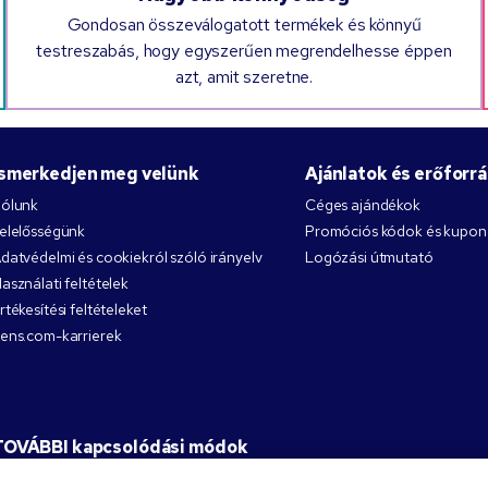
Gondosan összeválogatott termékek és könnyű
testreszabás, hogy egyszerűen megrendelhesse éppen
azt, amit szeretne.
Ismerkedjen meg velünk
Ajánlatok és erőforr
ólunk
Céges ajándékok
elelősségünk
Promóciós kódok és kupo
datvédelmi és cookiekról szóló irányelv
Logózási útmutató
asználati feltételek
rtékesítési feltételeket
ens.com-karrierek
TOVÁBBI kapcsolódási módok