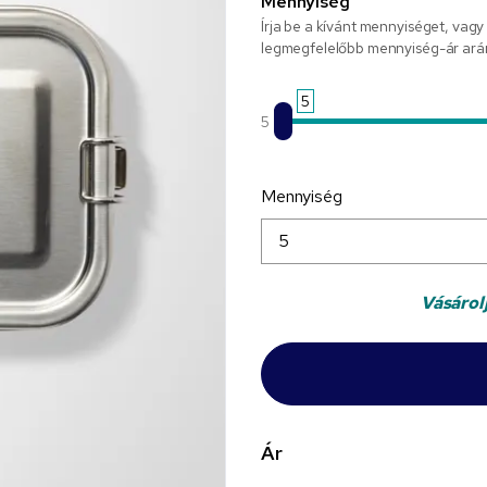
Mennyiség
Írja be a kívánt mennyiséget, vagy
legmegfelelőbb mennyiség-ár ará
5
5
Mennyiség
Vásárol
Ár