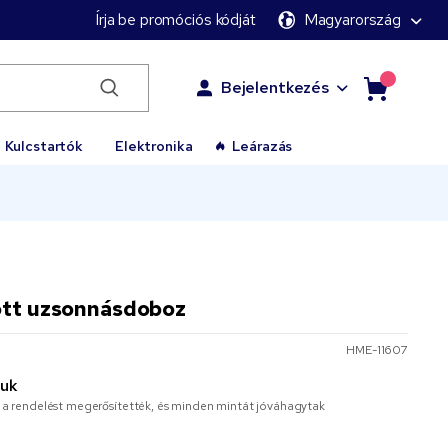
Írja be promóciós kódját
Magyarország
Bejelentkezés
Kulcstartók
Elektronika
Leárazás
ott uzsonnásdoboz
HME-11607
juk
or a rendelést megerősítették, és minden mintát jóváhagytak