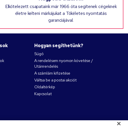
Elkötelezett csapataink már 1966 óta segítenek cégeknek
életre kelteni márkájukat a Tökéletes nyomtatás
garanciájával.
ások
Hogyan segíthetünk?
Súgó
nok
A rendelésem nyomon követése /
Utánrendelés
A számlám kifizetése
Váltsa be a postai akciót
Oldaltérkép
Kapcsolat