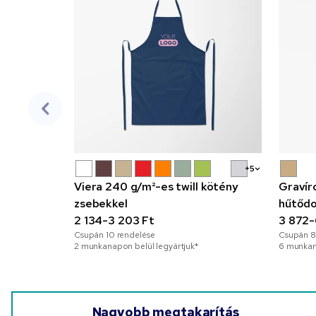
+5
Viera 240 g/m²-es twill kötény
Gravír
zsebekkel
hűtőd
2 134-3 203 Ft
3 872-
Csupán
10
rendelése
Csupán
8
2 munkanapon belül legyártjuk*
6 munkan
Nagyobb megtakarítás