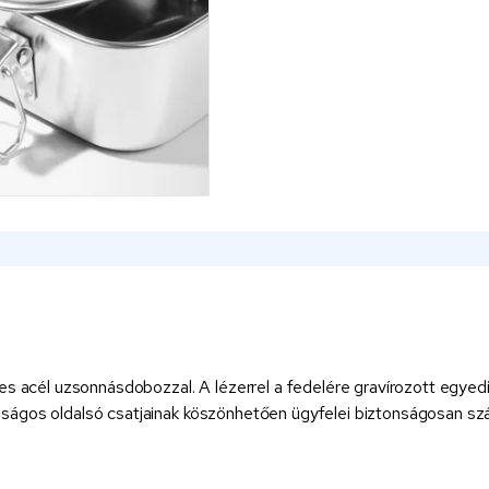
es acél uzsonnásdobozzal. A lézerrel a fedelére gravírozott egyedi 
gos oldalsó csatjainak köszönhetően ügyfelei biztonságosan szállít