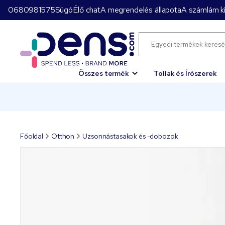
0680981575
Súgó
Élő chat
A megrendelés állapota
A számlám ki
Összes termék
Tollak és Írószerek
Főoldal
Otthon
Uzsonnástasakok és -dobozok