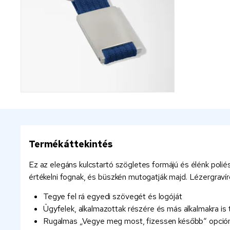
Termékáttekintés
Ez az elegáns kulcstartó szögletes formájú és élénk polié
értékelni fognak, és büszkén mutogatják majd. Lézergravír
Tegye fel rá egyedi szövegét és logóját
Ügyfelek, alkalmazottak részére és más alkalmakra is 
Rugalmas „Vegye meg most, fizessen később“ opción