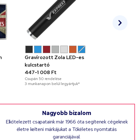
m
Gravírozott Zola LED-es
Nilly mack
kulcstartó
1 379-2 4
Csupán
10
ren
447-1 008 Ft
2 munkanapon 
Csupán
50
rendelése
3 munkanapon belül legyártjuk*
Nagyobb bizalom
Elkötelezett csapataink már 1966 óta segítenek cégeknek
életre kelteni márkájukat a Tökéletes nyomtatás
garanciájával.