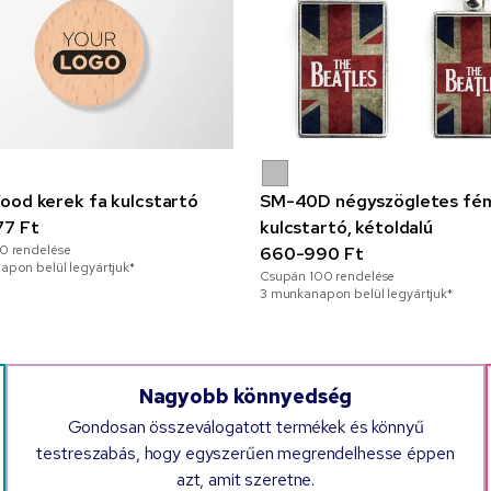
ood kerek fa kulcstartó
SM-40D négyszögletes fé
77 Ft
kulcstartó, kétoldalú
0
rendelése
660-990 Ft
pon belül legyártjuk*
Csupán
100
rendelése
3 munkanapon belül legyártjuk*
Nagyobb könnyedség
Gondosan összeválogatott termékek és könnyű
testreszabás, hogy egyszerűen megrendelhesse éppen
azt, amit szeretne.