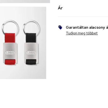
Ár
Garantáltan alacsony á
Tudjon meg többet