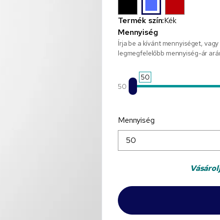
Termék szín:
Kék
Mennyiség
Írja be a kívánt mennyiséget, vagy
legmegfelelőbb mennyiség-ár ará
50
50
Mennyiség
Vásárol