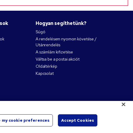
ások
Hogyan segíthetünk?
Súgó
nok
A rendelésem nyomon követése /
Utánrendelés
A számlám kifizetése
Váltsa be a postai akciót
Oldaltérkép
Kapcsolat
 my cookie preferences
Accept Cookies
Start