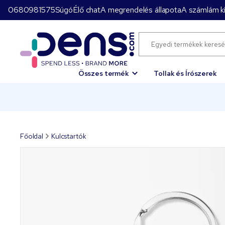
0680981575
Súgó
Élő chat
A megrendelés állapota
A számlám ki
Összes termék
Tollak és Írószerek
Főoldal
Kulcstartók