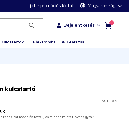
Írja be promóciós kódját
Magyarország
Bejelentkezés
Kulcstartók
Elektronika
Leárazás
m kulcstartó
AUT-11519
juk
or a rendelést megerősítették, és minden mintát jóváhagytak