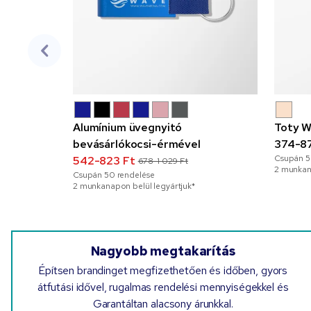
Alumínium üvegnyitó
Toty W
bevásárlókocsi-érmével
374-8
Csupán
5
542-823 Ft
678-1 029 Ft
2 munkana
Csupán
50
rendelése
2 munkanapon belül legyártjuk*
Nagyobb megtakarítás
Építsen brandinget megfizethetően és időben, gyors
átfutási idővel, rugalmas rendelési mennyiségekkel és
Garantáltan alacsony árunkkal.