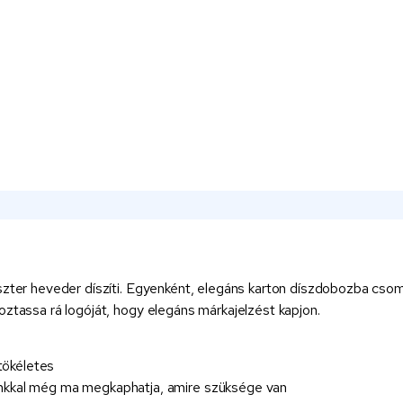
szter heveder díszíti. Egyenként, elegáns karton díszdobozba csoma
oztassa rá logóját, hogy elegáns márkajelzést kapjon.
tökéletes
kkal még ma megkaphatja, amire szüksége van