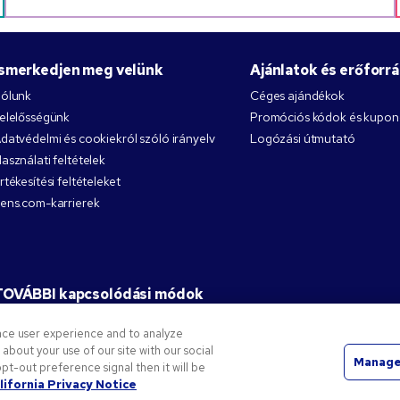
Ismerkedjen meg velünk
Ajánlatok és erőforr
ólunk
Céges ajándékok
elelősségünk
Promóciós kódok és kupo
datvédelmi és cookiekról szóló irányelv
Logózási útmutató
asználati feltételek
rtékesítési feltételeket
ens.com-karrierek
TOVÁBBI kapcsolódási módok
nce user experience and to analyze
bout your use of our site with our social
Manage
pt-out preference signal then it will be
 Company védjegyeit képezik. Minden más védjegy a jogos tulajdonosa tulajdonát képezi.
lifornia Privacy Notice