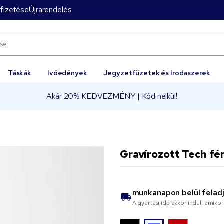
fizetése
Újrarendelés
Táskák
Ivóedények
Jegyzetfüzetek és Irodaszerek
Akár 20% KEDVEZMÉNY | Kód nélkül!
Gravírozott Tech fé
munkanapon belül felad
A gyártási idő akkor indul, amik