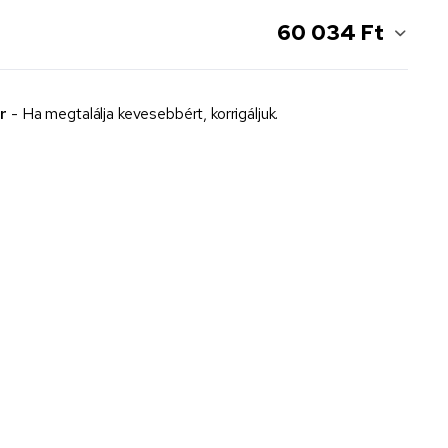
60 034 Ft
r
- Ha megtalálja kevesebbért, korrigáljuk.