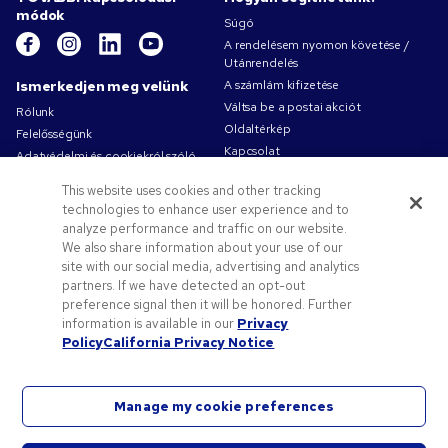
módok
Súgó
A rendelésem nyomon követése /
Utánrendelés
Ismerkedjen meg velünk
A számlám kifizetése
Váltsa be a postai akciót
Rólunk
Oldaltérkép
Felelősségünk
Kapcsolat
Adatvédelmi és cookiekról szóló
irányelv
This website uses cookies and other tracking
Használati feltételek
technologies to enhance user experience and to
Értékesítési feltételeket
analyze performance and traffic on our website.
Pens.com-karrierek
We also share information about your use of our
site with our social media, advertising and analytics
Ajánlatok és erőforrások
partners. If we have detected an opt-out
Céges ajándékok
preference signal then it will be honored. Further
Promóciós kódok és kuponok
information is available in our
Privacy
Policy
California Privacy Notice
Logózási útmutató
Manage my cookie preferences