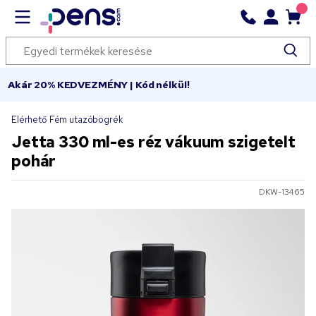
Akár 20% KEDVEZMÉNY | Kód nélkül!
Elérhető Fém utazóbögrék
Jetta 330 ml-es réz vákuum szigetelt
pohár
DKW-13465