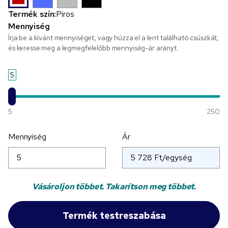
Termék szín:
Piros
Mennyiség
Írja be a kívánt mennyiséget, vagy húzza el a lent található csúszkát,
és keresse meg a legmegfelelőbb mennyiség-ár arányt.
5
5
250
Mennyiség
Ár
Vásároljon többet. Takarítson meg többet.