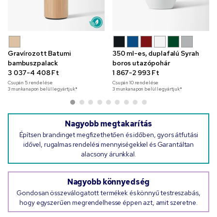
Gravírozott Batumi
350 ml-es, duplafalú Syrah
bambuszpalack
boros utazópohár
3 037-4 408 Ft
1 867-2 993 Ft
Csupán
5
rendelése
Csupán
10
rendelése
3 munkanapon belül legyártjuk*
3 munkanapon belül legyártjuk*
Nagyobb megtakarítás
Építsen brandinget megfizethetően és időben, gyors átfutási
idővel, rugalmas rendelési mennyiségekkel és Garantáltan
alacsony árunkkal.
Nagyobb könnyedség
Gondosan összeválogatott termékek és könnyű testreszabás,
hogy egyszerűen megrendelhesse éppen azt, amit szeretne.