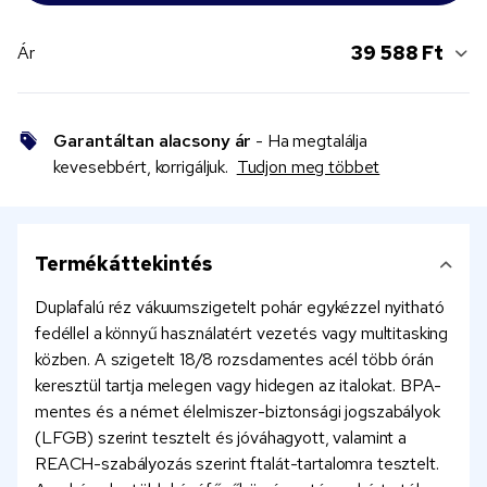
39 588 Ft
Ár
Garantáltan alacsony ár
- Ha megtalálja
kevesebbért, korrigáljuk.
Tudjon meg többet
Termékáttekintés
Duplafalú réz vákuumszigetelt pohár egykézzel nyitható
fedéllel a könnyű használatért vezetés vagy multitasking
közben. A szigetelt 18/8 rozsdamentes acél több órán
keresztül tartja melegen vagy hidegen az italokat. BPA-
mentes és a német élelmiszer-biztonsági jogszabályok
(LFGB) szerint tesztelt és jóváhagyott, valamint a
REACH-szabályozás szerint ftalát-tartalomra tesztelt.