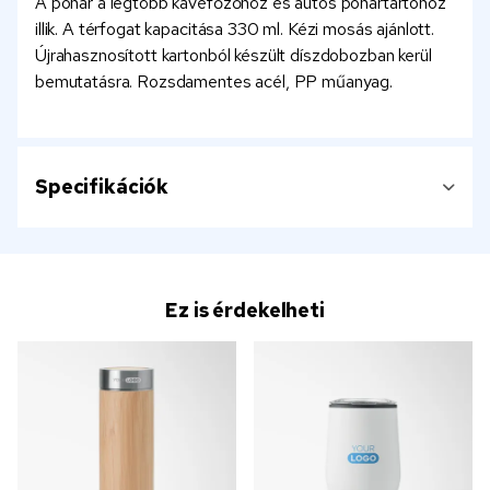
A pohár a legtöbb kávéfőzőhöz és autós pohártartóhoz
illik. A térfogat kapacitása 330 ml. Kézi mosás ajánlott.
Újrahasznosított kartonból készült díszdobozban kerül
bemutatásra. Rozsdamentes acél, PP műanyag.
Specifikációk
Ez is érdekelheti