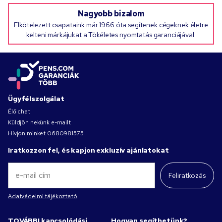
Nagyobb bizalom
Elkötelezett csapataink már 1966 óta segítenek cégeknek életre
kelteni márkájukat a Tökéletes nyomtatás garanciájával.
Ügyfélszolgálat
Élő chat
Küldjön nekünk e-mailt
Hívjon minket
0680981575
Iratkozzon fel, és kapjon exkluzív ajánlatokat
Feliratkozás
Adatvédelmi tájékoztató
TOVÁBBI kapcsolódási
Hogyan segíthetünk?